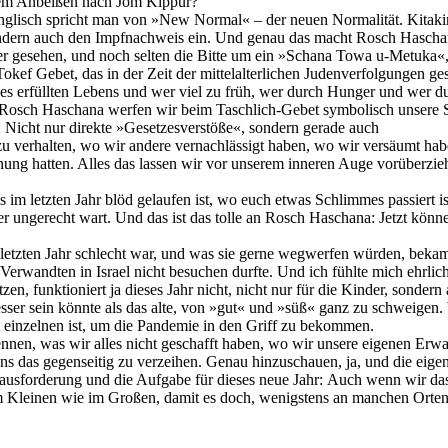
dem Anbeißen nach Jom Kippur?
 Englisch spricht man von »New Normal« – der neuen Normalität. Kitaki
ondern auch den Impfnachweis ein. Und genau das macht Rosch Haschana
gesehen, und noch selten die Bitte um ein »Schana Towa u-Metuka«, e
ef Gebet, das in der Zeit der mittelalterlichen Judenverfolgungen ge
es erfüllten Lebens und wer viel zu früh, wer durch Hunger und wer d
Rosch Haschana werfen wir beim Taschlich-Gebet symbolisch unsere Sü
: Nicht nur direkte »Gesetzesverstöße«, sondern gerade auch
ig zu verhalten, wo wir andere vernachlässigt haben, wo wir versäumt 
ung hatten. Alles das lassen wir vor unserem inneren Auge vorüberzie
 im letzten Jahr blöd gelaufen ist, wo euch etwas Schlimmes passiert i
er ungerecht wart. Und das ist das tolle an Rosch Haschana: Jetzt kön
m letzten Jahr schlecht war, und was sie gerne wegwerfen würden, be
Verwandten in Israel nicht besuchen durfte. Und ich fühlte mich ehrlich
, funktioniert ja dieses Jahr nicht, nicht nur für die Kinder, sonder
esser sein könnte als das alte, von »gut« und »süß« ganz zu schweigen. 
m einzelnen ist, um die Pandemie in den Griff zu bekommen.
rkennen, was wir alles nicht geschafft haben, wo wir unsere eigenen E
s das gegenseitig zu verzeihen. Genau hinzuschauen, ja, und die eige
ausforderung und die Aufgabe für dieses neue Jahr: Auch wenn wir das
im Kleinen wie im Großen, damit es doch, wenigstens an manchen Orten