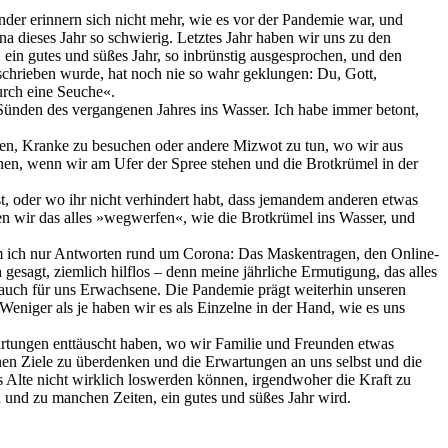
nder erinnern sich nicht mehr, wie es vor der Pandemie war, und
 dieses Jahr so schwierig. Letztes Jahr haben wir uns zu den
in gutes und süßes Jahr, so inbrünstig ausgesprochen, und den
schrieben wurde, hat noch nie so wahr geklungen: Du, Gott,
urch eine Seuche«.
nden des vergangenen Jahres ins Wasser. Ich habe immer betont,
haben, Kranke zu besuchen oder andere Mizwot zu tun, wo wir aus
hen, wenn wir am Ufer der Spree stehen und die Brotkrümel in der
st, oder wo ihr nicht verhindert habt, dass jemandem anderen etwas
nen wir das alles »wegwerfen«, wie die Brotkrümel ins Wasser, und
kam ich nur Antworten rund um Corona: Das Maskentragen, den Online-
 gesagt, ziemlich hilflos – denn meine jährliche Ermutigung, das alles
n auch für uns Erwachsene. Die Pandemie prägt weiterhin unseren
Weniger als je haben wir es als Einzelne in der Hand, wie es uns
rwartungen enttäuscht haben, wo wir Familie und Freunden etwas
nen Ziele zu überdenken und die Erwartungen an uns selbst und die
 Alte nicht wirklich loswerden können, irgendwoher die Kraft zu
 und zu manchen Zeiten, ein gutes und süßes Jahr wird.