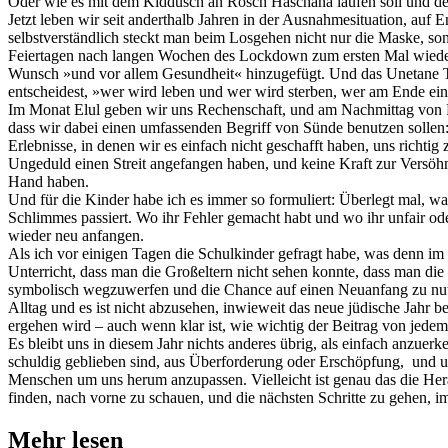
Oder wie es mit dem Kiddusch an Rosch Haschana laufen soll und 
Jetzt leben wir seit anderthalb Jahren in der Ausnahmesituation, auf
selbstverständlich steckt man beim Losgehen nicht nur die Maske, s
Feiertagen nach langen Wochen des Lockdown zum ersten Mal wieder 
Wunsch »und vor allem Gesundheit« hinzugefügt. Und das Unetane Tok
entscheidest, »wer wird leben und wer wird sterben, wer am Ende ein
Im Monat Elul geben wir uns Rechenschaft, und am Nachmittag von 
dass wir dabei einen umfassenden Begriff von Sünde benutzen sollen
Erlebnisse, in denen wir es einfach nicht geschafft haben, uns richt
Ungeduld einen Streit angefangen haben, und keine Kraft zur Versöhn
Hand haben.
Und für die Kinder habe ich es immer so formuliert: Überlegt mal, was
Schlimmes passiert. Wo ihr Fehler gemacht habt und wo ihr unfair od
wieder neu anfangen.
Als ich vor einigen Tagen die Schulkinder gefragt habe, was denn i
Unterricht, dass man die Großeltern nicht sehen konnte, dass man die 
symbolisch wegzuwerfen und die Chance auf einen Neuanfang zu nutzen
Alltag und es ist nicht abzusehen, inwieweit das neue jüdische Jahr b
ergehen wird – auch wenn klar ist, wie wichtig der Beitrag von jede
Es bleibt uns in diesem Jahr nichts anderes übrig, als einfach anzue
schuldig geblieben sind, aus Überforderung oder Erschöpfung, und un
Menschen um uns herum anzupassen. Vielleicht ist genau das die Her
finden, nach vorne zu schauen, und die nächsten Schritte zu gehen, 
Mehr lesen