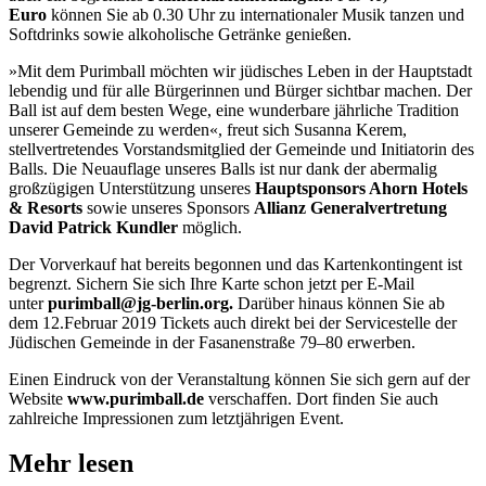
Euro
können Sie ab 0.30 Uhr zu internationaler Musik tanzen und
Softdrinks sowie alkoholische Getränke genießen.
»Mit dem Purimball möchten wir jüdisches Leben in der Hauptstadt
lebendig und für alle Bürgerinnen und Bürger sichtbar machen. Der
Ball ist auf dem besten Wege, eine wunderbare jährliche Tradition
unserer Gemeinde zu werden«, freut sich Susanna Kerem,
stellvertretendes Vorstandsmitglied der Gemeinde und Initiatorin des
Balls. Die Neuauflage unseres Balls ist nur dank der abermalig
großzügigen Unterstützung unseres
Hauptsponsors Ahorn Hotels
& Resorts
sowie unseres Sponsors
Allianz Generalvertretung
David Patrick Kundler
möglich.
Der Vorverkauf hat bereits begonnen und das Kartenkontingent ist
begrenzt. Sichern Sie sich Ihre Karte schon jetzt per E-Mail
unter
purimball@jg-berlin.org.
Darüber hinaus können Sie ab
dem 12.Februar 2019 Tickets auch direkt bei der Servicestelle der
Jüdischen Gemeinde in der Fasanenstraße 79–80 erwerben.
Einen Eindruck von der Veranstaltung können Sie sich gern auf der
Website
www.purimball.de
verschaffen. Dort finden Sie auch
zahlreiche Impressionen zum letztjährigen Event.
Mehr lesen