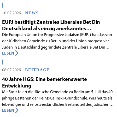
10.07.2026
NEWS
EUPJ bestätigt Zentrales Liberales Bet Din
Deutschland als einzig anerkanntes
liberales Rabbinatsgericht
Die European Union for Progressive Judaism (EUPJ) hat das von
der Jüdischen Gemeinde zu Berlin und der Union progressiver
Juden in Deutschland gegründete Zentrale Liberale Bet Din
LESEN
Deutschland mit Wirkung zum 1. Juni 2026 als anerkanntes
Rabbinatsgericht aufgenommen.
08.07.2026
BEITRÄGE
40 Jahre HGS: Eine bemerkenswerte
Entwicklung
Mit Stolz feiert die Jüdische Gemeinde zu Berlin am 5. Juli das 40-
jährige Bestehen der Heinz-Galinski-Grundschule. Was heute als
lebendiger und selbstverständlicher Bestandteil des jüdischen
LESEN
Lebens in Berlin gilt, begann in den 1980er-Jahren unter
schwierigen Voraussetzungen. Vor dem Hintergrund eines