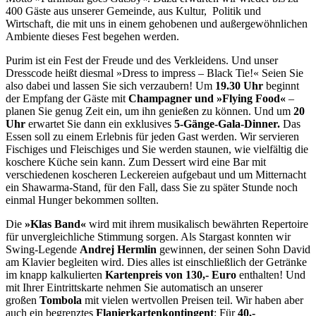
400 Gäste aus unserer Gemeinde, aus Kultur, Politik und
Wirtschaft, die mit uns in einem gehobenen und außergewöhnlichen
Ambiente dieses Fest begehen werden.
Purim ist ein Fest der Freude und des Verkleidens. Und unser
Dresscode heißt diesmal »Dress to impress – Black Tie!« Seien Sie
also dabei und lassen Sie sich verzaubern! Um
19.30 Uhr
beginnt
der Empfang der Gäste mit
Champagner und »Flying Food«
–
planen Sie genug Zeit ein, um ihn genießen zu können. Und um
20
Uhr
erwartet Sie dann ein exklusives
5-Gänge-Gala-Dinner.
Das
Essen soll zu einem Erlebnis für jeden Gast werden. Wir servieren
Fischiges und Fleischiges und Sie werden staunen, wie vielfältig die
koschere Küche sein kann. Zum Dessert wird eine Bar mit
verschiedenen koscheren Leckereien aufgebaut und um Mitternacht
ein Shawarma-Stand, für den Fall, dass Sie zu später Stunde noch
einmal Hunger bekommen sollten.
Die
»Klas Band«
wird mit ihrem musikalisch bewährten Repertoire
für unvergleichliche Stimmung sorgen. Als Stargast konnten wir
Swing-Legende
Andrej Hermlin
gewinnen, der seinen Sohn David
am Klavier begleiten wird. Dies alles ist einschließlich der Getränke
im knapp kalkulierten
Kartenpreis von 130,- Euro
enthalten! Und
mit Ihrer Eintrittskarte nehmen Sie automatisch an unserer
großen
Tombola
mit vielen wertvollen Preisen teil. Wir haben aber
auch ein begrenztes
Flanierkartenkontingent
: Für
40,-