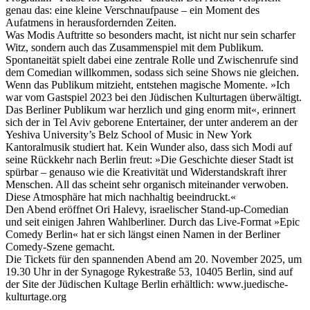
genau das: eine kleine Verschnaufpause – ein Moment des
Aufatmens in herausfordernden Zeiten.
Was Modis Auftritte so besonders macht, ist nicht nur sein scharfer
Witz, sondern auch das Zusammenspiel mit dem Publikum.
Spontaneität spielt dabei eine zentrale Rolle und Zwischenrufe sind
dem Comedian willkommen, sodass sich seine Shows nie gleichen.
Wenn das Publikum mitzieht, entstehen magische Momente. »Ich
war vom Gastspiel 2023 bei den Jüdischen Kulturtagen überwältigt.
Das Berliner Publikum war herzlich und ging enorm mit«, erinnert
sich der in Tel Aviv geborene Entertainer, der unter anderem an der
Yeshiva University’s Belz School of Music in New York
Kantoralmusik studiert hat. Kein Wunder also, dass sich Modi auf
seine Rückkehr nach Berlin freut: »Die Geschichte dieser Stadt ist
spürbar – genauso wie die Kreativität und Widerstandskraft ihrer
Menschen. All das scheint sehr organisch miteinander verwoben.
Diese Atmosphäre hat mich nachhaltig beeindruckt.«
Den Abend eröffnet Ori Halevy, israelischer Stand-up-Comedian
und seit einigen Jahren Wahlberliner. Durch das Live-Format »Epic
Comedy Berlin« hat er sich längst einen Namen in der Berliner
Comedy-Szene gemacht.
Die Tickets für den spannenden Abend am 20. November 2025, um
19.30 Uhr in der Synagoge Rykestraße 53, 10405 Berlin, sind auf
der Site der Jüdischen Kultage Berlin erhältlich: www.juedische-
kulturtage.org