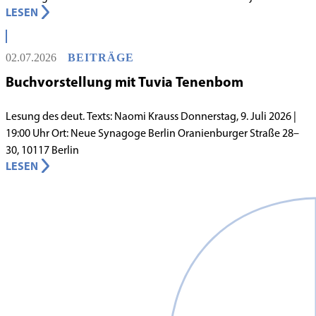
LESEN
Lebens in Berlin gilt, begann in den 1980er-Jahren unter
schwierigen Voraussetzungen. Vor dem Hintergrund eines
innergemeindlichen Wandels entstand bereits 1983 die Idee, eine
02.07.2026
BEITRÄGE
jüdische Grundschule zu gründen.
Buchvorstellung mit Tuvia Tenenbom
Lesung des deut. Texts: Naomi Krauss Donnerstag, 9. Juli 2026 |
19:00 Uhr Ort: Neue Synagoge Berlin Oranienburger Straße 28–
30, 10117 Berlin
LESEN