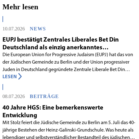
Mehr lesen
10.07.2026
NEWS
EUPJ bestätigt Zentrales Liberales Bet Din
Deutschland als einzig anerkanntes
liberales Rabbinatsgericht
Die European Union for Progressive Judaism (EUPJ) hat das von
der Jüdischen Gemeinde zu Berlin und der Union progressiver
Juden in Deutschland gegründete Zentrale Liberale Bet Din
LESEN
Deutschland mit Wirkung zum 1. Juni 2026 als anerkanntes
Rabbinatsgericht aufgenommen.
08.07.2026
BEITRÄGE
40 Jahre HGS: Eine bemerkenswerte
Entwicklung
Mit Stolz feiert die Jüdische Gemeinde zu Berlin am 5. Juli das 40-
jährige Bestehen der Heinz-Galinski-Grundschule. Was heute als
lebendiger und selbstverständlicher Bestandteil des jüdischen