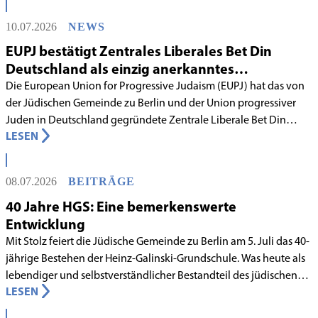
10.07.2026
NEWS
EUPJ bestätigt Zentrales Liberales Bet Din
Deutschland als einzig anerkanntes
liberales Rabbinatsgericht
Die European Union for Progressive Judaism (EUPJ) hat das von
der Jüdischen Gemeinde zu Berlin und der Union progressiver
Juden in Deutschland gegründete Zentrale Liberale Bet Din
LESEN
Deutschland mit Wirkung zum 1. Juni 2026 als anerkanntes
Rabbinatsgericht aufgenommen.
08.07.2026
BEITRÄGE
40 Jahre HGS: Eine bemerkenswerte
Entwicklung
Mit Stolz feiert die Jüdische Gemeinde zu Berlin am 5. Juli das 40-
jährige Bestehen der Heinz-Galinski-Grundschule. Was heute als
lebendiger und selbstverständlicher Bestandteil des jüdischen
LESEN
Lebens in Berlin gilt, begann in den 1980er-Jahren unter
schwierigen Voraussetzungen. Vor dem Hintergrund eines