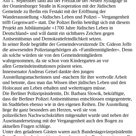
Am 1. September fand auf der Freifläche der Neuen Synagoge in
der Oranienburger Straße in Kooperation mit der Jüdischen
Gemeinde zu Berlin ein Festakt mit der Eröffnung der
Wanderausstellung »Jüdisches Leben und Polizei – Vergangenheit
trifft Gegenwart!« statt. Die Polizei Berlin beteiligt sich mit diesem
Projekt am Jubiläumsjahr »1700 Jahre Jüdisches Leben in
Deutschland« und will damit ein sichtbares Zeichen gegen
Antisemitismus und Demokratiefeindlichkeit setzen.
In seiner Rede begrüßte der Gemeindevorsitzende Dr. Gideon Joffe
die anwesenden Polizeiangehörigen als »Familienmitglieder«. Denn
als solche würden sie von den Gemeindemitgliedern
wahrgenommen, da sie schon vom Kindergarten an vor
allen Gemeindeinstitutionen präsent seien.
Innensenator Andreas Geisel dankte den jungen
Ausstellungsmacherinnen und -machern für ihre wertvolle Arbeit
und betonte, dass man das Wissen über jüdisches Leben und den
Holocaust am Leben erhalten und weitertragen müsse.
Die Berliner Polizeipräsidentin, Dr. Barbara Slowik, bekräftigte,
dass die Berliner Polizei Antisemitismus entschlossen entgegentrete,
im Stadtleben ebenso wie in den eigenen Reihen. Die Ausstellung
liege ihr ganz besonders am Herzen, weil sie von
polizeilichen Nachwuchskräften mitgestaltet wurde und neben der
Auseinandersetzung mit der Vergangenheit auch den Bogen zu
aktuellen Fragen schlüge.
Unter den geladenen Gästen waren auch Bundestagsvizepräsidentin