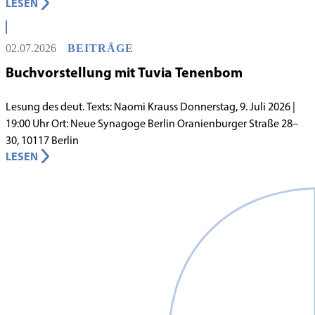
LESEN
Lebens in Berlin gilt, begann in den 1980er-Jahren unter
schwierigen Voraussetzungen. Vor dem Hintergrund eines
innergemeindlichen Wandels entstand bereits 1983 die Idee, eine
02.07.2026
BEITRÄGE
jüdische Grundschule zu gründen.
Buchvorstellung mit Tuvia Tenenbom
Lesung des deut. Texts: Naomi Krauss Donnerstag, 9. Juli 2026 |
19:00 Uhr Ort: Neue Synagoge Berlin Oranienburger Straße 28–
30, 10117 Berlin
LESEN