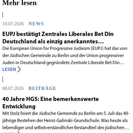
Mehr lesen
10.07.2026
NEWS
EUPJ bestätigt Zentrales Liberales Bet Din
Deutschland als einzig anerkanntes
liberales Rabbinatsgericht
Die European Union for Progressive Judaism (EUPJ) hat das von
der Jüdischen Gemeinde zu Berlin und der Union progressiver
Juden in Deutschland gegründete Zentrale Liberale Bet Din
LESEN
Deutschland mit Wirkung zum 1. Juni 2026 als anerkanntes
Rabbinatsgericht aufgenommen.
08.07.2026
BEITRÄGE
40 Jahre HGS: Eine bemerkenswerte
Entwicklung
Mit Stolz feiert die Jüdische Gemeinde zu Berlin am 5. Juli das 40-
jährige Bestehen der Heinz-Galinski-Grundschule. Was heute als
lebendiger und selbstverständlicher Bestandteil des jüdischen