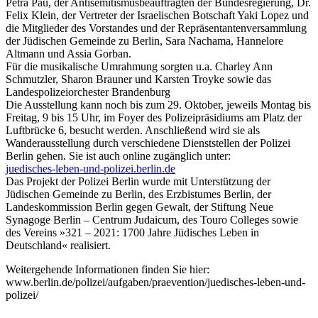
Petra Pau, der Antisemitismusbeauftragten der Bundesregierung, Dr.
Felix Klein, der Vertreter der Israelischen Botschaft Yaki Lopez und
die Mitglieder des Vorstandes und der Repräsentantenversammlung
der Jüdischen Gemeinde zu Berlin, Sara Nachama, Hannelore
Altmann und Assia Gorban.
Für die musikalische Umrahmung sorgten u.a. Charley Ann
Schmutzler, Sharon Brauner und Karsten Troyke sowie das
Landespolizeiorchester Brandenburg
Die Ausstellung kann noch bis zum 29. Oktober, jeweils Montag bis
Freitag, 9 bis 15 Uhr, im Foyer des Polizeipräsidiums am Platz der
Luftbrücke 6, besucht werden. Anschließend wird sie als
Wanderausstellung durch verschiedene Dienststellen der Polizei
Berlin gehen. Sie ist auch online zugänglich unter:
juedisches-leben-und-polizei.berlin.de
Das Projekt der Polizei Berlin wurde mit Unterstützung der
Jüdischen Gemeinde zu Berlin, des Erzbistumes Berlin, der
Landeskommission Berlin gegen Gewalt, der Stiftung Neue
Synagoge Berlin – Centrum Judaicum, des Touro Colleges sowie
des Vereins »321 – 2021: 1700 Jahre Jüdisches Leben in
Deutschland« realisiert.
Weitergehende Informationen finden Sie hier:
www.berlin.de/polizei/aufgaben/praevention/juedisches-leben-und-
polizei/