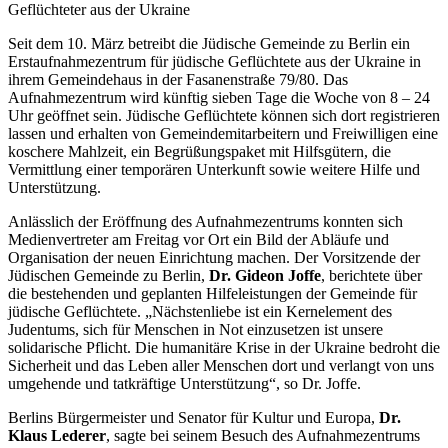
Geflüchteter aus der Ukraine
Seit dem 10. März betreibt die Jüdische Gemeinde zu Berlin ein
Erstaufnahmezentrum für jüdische Geflüchtete aus der Ukraine in
ihrem Gemeindehaus in der Fasanenstraße 79/80. Das
Aufnahmezentrum wird künftig sieben Tage die Woche von 8 – 24
Uhr geöffnet sein. Jüdische Geflüchtete können sich dort registrieren
lassen und erhalten von Gemeindemitarbeitern und Freiwilligen eine
koschere Mahlzeit, ein Begrüßungspaket mit Hilfsgütern, die
Vermittlung einer temporären Unterkunft sowie weitere Hilfe und
Unterstützung.
Anlässlich der Eröffnung des Aufnahmezentrums konnten sich
Medienvertreter am Freitag vor Ort ein Bild der Abläufe und
Organisation der neuen Einrichtung machen. Der Vorsitzende der
Jüdischen Gemeinde zu Berlin,
Dr. Gideon Joffe
, berichtete über
die bestehenden und geplanten Hilfeleistungen der Gemeinde für
jüdische Geflüchtete. „Nächstenliebe ist ein Kernelement des
Judentums, sich für Menschen in Not einzusetzen ist unsere
solidarische Pflicht. Die humanitäre Krise in der Ukraine bedroht die
Sicherheit und das Leben aller Menschen dort und verlangt von uns
umgehende und tatkräftige Unterstützung“, so Dr. Joffe.
Berlins Bürgermeister und Senator für Kultur und Europa,
Dr.
Klaus Lederer
, sagte bei seinem Besuch des Aufnahmezentrums