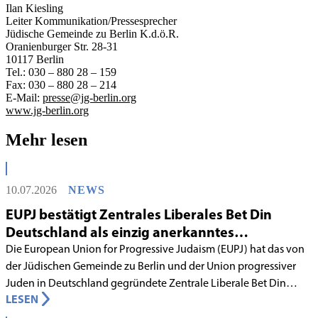
Ilan Kiesling
Leiter Kommunikation/Pressesprecher
Jüdische Gemeinde zu Berlin K.d.ö.R.
Oranienburger Str. 28-31
10117 Berlin
Tel.: 030 – 880 28 – 159
Fax: 030 – 880 28 – 214
E-Mail:
presse@jg-berlin.org
www.jg-berlin.org
Mehr lesen
10.07.2026
NEWS
EUPJ bestätigt Zentrales Liberales Bet Din
Deutschland als einzig anerkanntes
liberales Rabbinatsgericht
Die European Union for Progressive Judaism (EUPJ) hat das von
der Jüdischen Gemeinde zu Berlin und der Union progressiver
Juden in Deutschland gegründete Zentrale Liberale Bet Din
LESEN
Deutschland mit Wirkung zum 1. Juni 2026 als anerkanntes
Rabbinatsgericht aufgenommen.