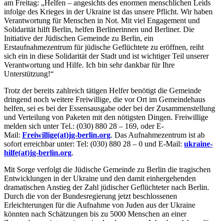
am Freitag: „Helfen – angesichts des enormen menschlichen Leids
infolge des Krieges in der Ukraine ist das unsere Pflicht. Wir haben
Verantwortung für Menschen in Not. Mit viel Engagement und
Solidarität hilft Berlin, helfen Berlinerinnen und Berliner. Die
Initiative der Jüdischen Gemeinde zu Berlin, ein
Erstaufnahmezentrum für jüdische Geflüchtete zu eröffnen, reiht
sich ein in diese Solidarität der Stadt und ist wichtiger Teil unserer
Verantwortung und Hilfe. Ich bin sehr dankbar für Ihre
Unterstützung!“
Trotz der bereits zahlreich tätigen Helfer benötigt die Gemeinde
dringend noch weitere Freiwillige, die vor Ort im Gemeindehaus
helfen, sei es bei der Essensausgabe oder bei der Zusammenstellung
und Verteilung von Paketen mit den nötigsten Dingen. Freiwillige
melden sich unter Tel.: (030) 880 28 – 169, oder E-
Mail:
Freiwillige(at)jg-berlin.org
. Das Aufnahmezentrum ist ab
sofort erreichbar unter: Tel: (030) 880 28 – 0 und E-Mail:
ukraine-
hilfe(at)jg-berlin.org
.
Mit Sorge verfolgt die Jüdische Gemeinde zu Berlin die tragischen
Entwicklungen in der Ukraine und den damit einhergehenden
dramatischen Anstieg der Zahl jüdischer Geflüchteter nach Berlin.
Durch die von der Bundesregierung jetzt beschlossenen
Erleichterungen für die Aufnahme von Juden aus der Ukraine
könnten nach Schätzungen bis zu 5000 Menschen an einer