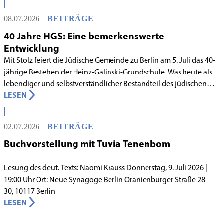
08.07.2026
BEITRÄGE
40 Jahre HGS: Eine bemerkenswerte
Entwicklung
Mit Stolz feiert die Jüdische Gemeinde zu Berlin am 5. Juli das 40-
jährige Bestehen der Heinz-Galinski-Grundschule. Was heute als
lebendiger und selbstverständlicher Bestandteil des jüdischen
LESEN
Lebens in Berlin gilt, begann in den 1980er-Jahren unter
schwierigen Voraussetzungen. Vor dem Hintergrund eines
innergemeindlichen Wandels entstand bereits 1983 die Idee, eine
02.07.2026
BEITRÄGE
jüdische Grundschule zu gründen.
Buchvorstellung mit Tuvia Tenenbom
Lesung des deut. Texts: Naomi Krauss Donnerstag, 9. Juli 2026 |
19:00 Uhr Ort: Neue Synagoge Berlin Oranienburger Straße 28–
30, 10117 Berlin
LESEN