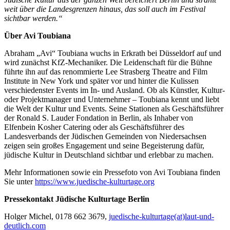
weit über die Landesgrenzen hinaus, das soll auch im Festival
sichtbar werden.“
Über Avi Toubiana
Abraham „Avi“ Toubiana wuchs in Erkrath bei Düsseldorf auf und
wird zunächst KfZ-Mechaniker. Die Leidenschaft für die Bühne
führte ihn auf das renommierte Lee Strasberg Theatre and Film
Institute in New York und später vor und hinter die Kulissen
verschiedenster Events im In- und Ausland. Ob als Künstler, Kultur-
oder Projektmanager und Unternehmer – Toubiana kennt und liebt
die Welt der Kultur und Events. Seine Stationen als Geschäftsführer
der Ronald S. Lauder Fondation in Berlin, als Inhaber von
Elfenbein Kosher Catering oder als Geschäftsführer des
Landesverbands der Jüdischen Gemeinden von Niedersachsen
zeigen sein großes Engagement und seine Begeisterung dafür,
jüdische Kultur in Deutschland sichtbar und erlebbar zu machen.
Mehr Informationen sowie ein Pressefoto von Avi Toubiana finden
Sie unter
https://www.juedische-kulturtage.org
Pressekontakt Jüdische Kulturtage Berlin
Holger Michel, 0178 662 3679,
juedische-kulturtage(at)laut-und-
deutlich.com