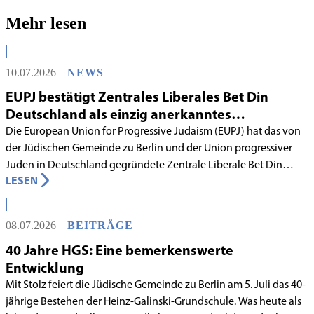
Mehr lesen
10.07.2026
NEWS
EUPJ bestätigt Zentrales Liberales Bet Din
Deutschland als einzig anerkanntes
liberales Rabbinatsgericht
Die European Union for Progressive Judaism (EUPJ) hat das von
der Jüdischen Gemeinde zu Berlin und der Union progressiver
Juden in Deutschland gegründete Zentrale Liberale Bet Din
LESEN
Deutschland mit Wirkung zum 1. Juni 2026 als anerkanntes
Rabbinatsgericht aufgenommen.
08.07.2026
BEITRÄGE
40 Jahre HGS: Eine bemerkenswerte
Entwicklung
Mit Stolz feiert die Jüdische Gemeinde zu Berlin am 5. Juli das 40-
jährige Bestehen der Heinz-Galinski-Grundschule. Was heute als