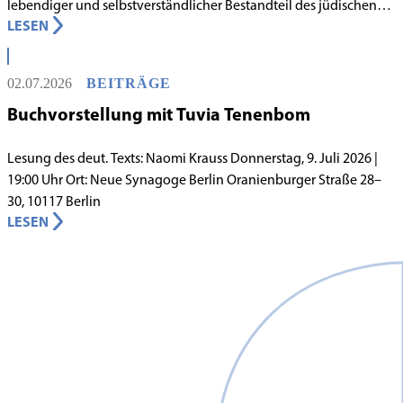
lebendiger und selbstverständlicher Bestandteil des jüdischen
LESEN
Lebens in Berlin gilt, begann in den 1980er-Jahren unter
schwierigen Voraussetzungen. Vor dem Hintergrund eines
innergemeindlichen Wandels entstand bereits 1983 die Idee, eine
02.07.2026
BEITRÄGE
jüdische Grundschule zu gründen.
Buchvorstellung mit Tuvia Tenenbom
Lesung des deut. Texts: Naomi Krauss Donnerstag, 9. Juli 2026 |
19:00 Uhr Ort: Neue Synagoge Berlin Oranienburger Straße 28–
30, 10117 Berlin
LESEN