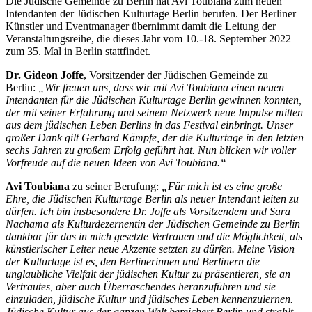
Die Jüdische Gemeinde zu Berlin hat Avi Toubiana zum neuen
Intendanten der Jüdischen Kulturtage Berlin berufen. Der Berliner
Künstler und Eventmanager übernimmt damit die Leitung der
Veranstaltungsreihe, die dieses Jahr vom 10.-18. September 2022
zum 35. Mal in Berlin stattfindet.
Dr. Gideon Joffe
, Vorsitzender der Jüdischen Gemeinde zu
Berlin:
„Wir freuen uns, dass wir mit Avi Toubiana einen neuen
Intendanten für die Jüdischen Kulturtage Berlin gewinnen konnten,
der mit seiner Erfahrung und seinem Netzwerk neue Impulse mitten
aus dem jüdischen Leben Berlins in das Festival einbringt. Unser
großer Dank gilt Gerhard Kämpfe, der die Kulturtage in den letzten
sechs Jahren zu großem Erfolg geführt hat. Nun blicken wir voller
Vorfreude auf die neuen Ideen von Avi Toubiana.“
Avi Toubiana
zu seiner Berufung:
„Für mich ist es eine große
Ehre, die Jüdischen Kulturtage Berlin als neuer Intendant leiten zu
dürfen. Ich bin insbesondere Dr. Joffe als Vorsitzendem und Sara
Nachama als Kulturdezernentin der Jüdischen Gemeinde zu Berlin
dankbar für das in mich gesetzte Vertrauen und die Möglichkeit, als
künstlerischer Leiter neue Akzente setzten zu dürfen. Meine Vision
der Kulturtage ist es, den Berlinerinnen und Berlinern die
unglaubliche Vielfalt der jüdischen Kultur zu präsentieren, sie an
Vertrautes, aber auch Überraschendes heranzuführen und sie
einzuladen, jüdische Kultur und jüdisches Leben kennenzulernen.
Jüdische Kultur aus der ganzen Welt bereichert Berlin und strahlt