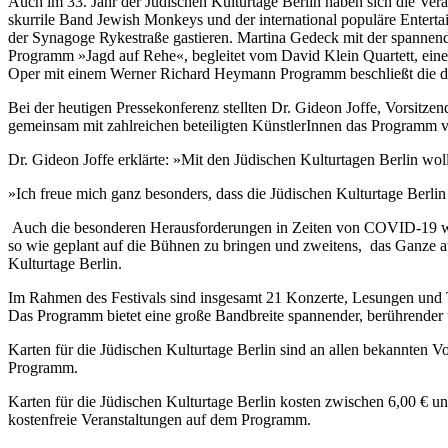
Auch im 33. Jahr der Jüdischen Kulturtage Berlin haben sich die Ver
skurrile Band Jewish Monkeys und der international populäre Entert
der Synagoge Rykestraße gastieren. Martina Gedeck mit der spannen
Programm »Jagd auf Rehe«, begleitet vom David Klein Quartett, einer
Oper mit einem Werner Richard Heymann Programm beschließt die di
Bei der heutigen Pressekonferenz stellten Dr. Gideon Joffe, Vorsit
gemeinsam mit zahlreichen beteiligten KünstlerInnen das Programm v
Dr. Gideon Joffe erklärte: »Mit den Jüdischen Kulturtagen Berlin wo
»Ich freue mich ganz besonders, dass die Jüdischen Kulturtage Berli
Auch die besonderen Herausforderungen in Zeiten von COVID-19 ware
so wie geplant auf die Bühnen zu bringen und zweitens, das Ganze 
Kulturtage Berlin.
Im Rahmen des Festivals sind insgesamt 21 Konzerte, Lesungen und Th
Das Programm bietet eine große Bandbreite spannender, berührender 
Karten für die Jüdischen Kulturtage Berlin sind an allen bekannten V
Programm.
Karten für die Jüdischen Kulturtage Berlin kosten zwischen 6,00 € u
kostenfreie Veranstaltungen auf dem Programm.