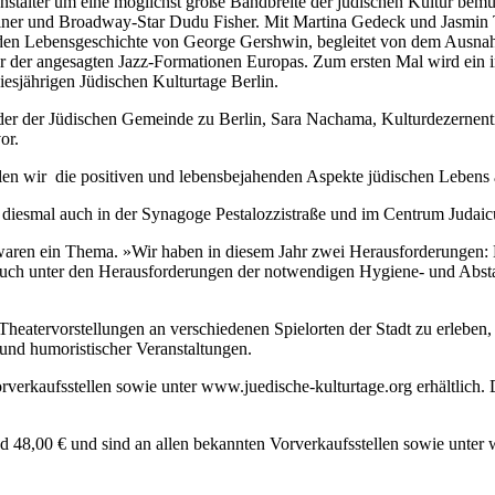
anstalter um eine möglichst große Bandbreite der jüdischen Kultur bem
ainer und Broadway-Star Dudu Fisher. Mit Martina Gedeck und Jasmin 
den Lebensgeschichte von George Gershwin, begleitet von dem Ausnah
 der angesagten Jazz-Formationen Europas. Zum ersten Mal wird ein in
esjährigen Jüdischen Kulturtage Berlin.
zender der Jüdischen Gemeinde zu Berlin, Sara Nachama, Kulturdezerne
or.
llen wir die positiven und lebensbejahenden Aspekte jüdischen Lebens
n diesmal auch in der Synagoge Pestalozzistraße und im Centrum Judaic
n ein Thema. »Wir haben in diesem Jahr zwei Herausforderungen: Einm
auch unter den Herausforderungen der notwendigen Hygiene- und Abst
eatervorstellungen an verschiedenen Spielorten der Stadt zu erleben, 
und humoristischer Veranstaltungen.
orverkaufsstellen sowie unter www.juedische-kulturtage.org erhältlich.
nd 48,00 € und sind an allen bekannten Vorverkaufsstellen sowie unter 