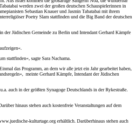
üht. Aus Israel kommen die großartige Sängerin Noa, die wunderbar
Tabatabai werden zwei der großen deutschen Schauspielerinnen in
mepianisten Sebastian Knauer und Jasmin Tabatabai mit ihrem
terreligiöser Poetry Slam stattfinden und die Big Band der deutschen
ntin der Jüdischen Gemeinde zu Berlin und Intendant Gerhard Kämpfe
 aufzeigen«.
um stattfinden«, sagte Sara Nachama.
al das Programm, an dem wir alle jetzt ein Jahr gearbeitet haben,
andsregeln«, meinte Gerhard Kämpfe, Intendant der Jüdischen
u.a. auch in der größten Synagoge Deutschlands in der Rykestraße.
 Darüber hinaus stehen auch kostenfreie Veranstaltungen auf dem
www.juedische-kulturtage.org erhältlich. Darüberhinaus stehen auch