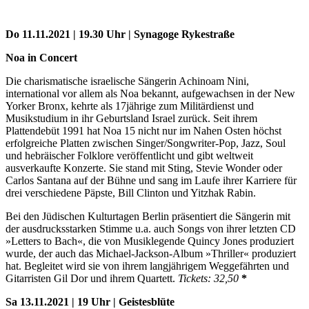
Do 11.11.2021 | 19.30 Uhr | Synagoge Rykestraße
Noa in Concert
Die charismatische israelische Sängerin Achinoam Nini,
international vor allem als Noa bekannt, aufgewachsen in der New
Yorker Bronx, kehrte als 17jährige zum Militärdienst und
Musikstudium in ihr Geburtsland Israel zurück. Seit ihrem
Plattendebüt 1991 hat Noa 15 nicht nur im Nahen Osten höchst
erfolgreiche Platten zwischen Singer/Songwriter-Pop, Jazz, Soul
und hebräischer Folklore veröffentlicht und gibt weltweit
ausverkaufte Konzerte. Sie stand mit Sting, Stevie Wonder oder
Carlos Santana auf der Bühne und sang im Laufe ihrer Karriere für
drei verschiedene Päpste, Bill Clinton und Yitzhak Rabin.
Bei den Jüdischen Kulturtagen Berlin präsentiert die Sängerin mit
der ausdrucksstarken Stimme u.a. auch Songs von ihrer letzten CD
»Letters to Bach«, die von Musiklegende Quincy Jones produziert
wurde, der auch das Michael-Jackson-Album »Thriller« produziert
hat. Begleitet wird sie von ihrem langjährigem Weggefährten und
Gitarristen Gil Dor und ihrem Quartett.
Tickets: 32,50
*
Sa 13.11.2021 | 19 Uhr | Geistesblüte