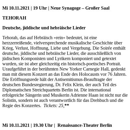
Mi 10.11.2021 | 19 Uhr | Neue Synagoge – Großer Saal
TEHORAH
Deutsche, jiddische und hebräische Lieder
Tehorah, das auf Hebräisch »rein« bedeutet, ist eine
herzzerreißende, vielversprechende musikalische Geschichte über
Krieg, Verlust, Hoffnung, Liebe und Vergebung. Die Soirée enthält
deutsche, jiddische und hebräische Lieder, die ausschließlich von
jüdischen Komponisten und Lyrikern komponiert und getextet
wurden, sie ist aber gleichzeitig ein historisch-poetisches Portrait.
Uraufgeführt in der berühmten New Yorker Carnegie Hall, gedenkt
man mit diesem Konzert an das Ende des Holocausts vor 76 Jahren.
Die Eröffnungsrede hält der Antisemitismus-Beauftragte der
deutschen Bundesregierung, Dr. Felix Klein, der auch Teil des
Diplomatischen Streichquartetts Berlin ist. Die international
erfolgreiche Sängerin und Musikerin Adrienne Haan ist nicht nur die
Solistin, sondern ist auch verantwortlich für das Drehbuch und die
Regie des Konzertes.
Tickets: 25,
**
Mi 10.11.2021 | 19.30 Uhr | Renaissance-Theater Berlin