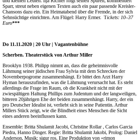
und kleinen Leuten. Ilja Richter folgt seinen Spuren, kommentiert
Sparr, streut neben eigenen Texten auch ein paar passende Kreisler-
Chansons dazu ein. Ein Heimatabend über die Fremde, in der sich
Sehnsüchtige einrichten. Am Flügel: Harry Ermer. T
ickets: 10–37
Euro
***
Do 11.11.2020 | 20 Uhr | Vagantenbühne
Scherben. Theaterstück von Arthur Miller
Brooklyn 1938. Philipp nimmt an, dass die geheimnisvolle
Lähmung seiner jüdischen Frau Sylvia mit dem Schrecken der
Novemberpogrome zusammenhängt. Er bittet den Arzt Harry
Hyman herauszufinden, was die Lähmung verursacht hat. Es steht
allerdings die Frage im Raum, ob die Krankheit nicht mit der
zwiespältigen Haltung Phillips zum Judentum und der langweiligen,
bitteren 20jährigen Ehe der beiden zusammenhängt. Harry, der ein
pro Deutscher Idealist ist, verliebt sich in seine Patientin. Arthur
Millers Stück zeigt, wie die Blindheit eines Menschen die Sicht
eines anderen beeinflussen kann.
Ensemble: Britta Shulamit Jacobi, Christine Rollar , Carlos Garcia
Piedra, Hanno Dinger. Regie: Britta Shulamit Jakobi, Prolog: Daniel
Anderson, Musik: sigur ros. Eine Produktion von »rimon