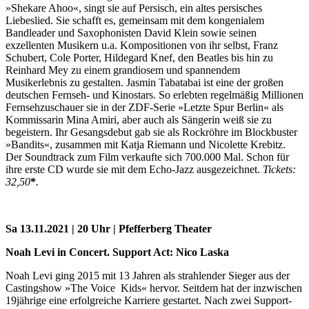
»Shekare Ahoo«, singt sie auf Persisch, ein altes persisches
Liebeslied. Sie schafft es, gemeinsam mit dem kongenialem
Bandleader und Saxophonisten David Klein sowie seinen
exzellenten Musikern u.a. Kompositionen von ihr selbst, Franz
Schubert, Cole Porter, Hildegard Knef, den Beatles bis hin zu
Reinhard Mey zu einem grandiosem und spannendem
Musikerlebnis zu gestalten. Jasmin Tabatabai ist eine der großen
deutschen Fernseh- und Kinostars. So erlebten regelmäßig Millionen
Fernsehzuschauer sie in der ZDF-Serie »Letzte Spur Berlin« als
Kommissarin Mina Amiri, aber auch als Sängerin weiß sie zu
begeistern. Ihr Gesangsdebut gab sie als Rockröhre im Blockbuster
»Bandits«, zusammen mit Katja Riemann und Nicolette Krebitz.
Der Soundtrack zum Film verkaufte sich 700.000 Mal. Schon für
ihre erste CD wurde sie mit dem Echo-Jazz ausgezeichnet.
Tickets:
32,50
*
.
Sa 13.11.2021 | 20 Uhr | Pfefferberg Theater
Noah Levi in Concert. Support Act: Nico Laska
Noah Levi ging 2015 mit 13 Jahren als strahlender Sieger aus der
Castingshow »The Voice Kids« hervor. Seitdem hat der inzwischen
19jährige eine erfolgreiche Karriere gestartet. Nach zwei Support-