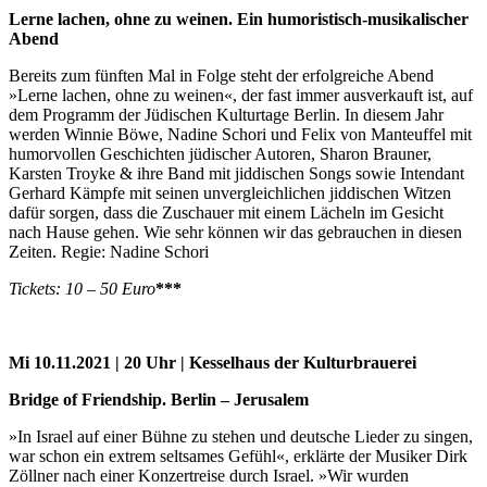
Lerne lachen, ohne zu weinen. Ein humoristisch-musikalischer
Abend
Bereits zum fünften Mal in Folge steht der erfolgreiche Abend
»Lerne lachen, ohne zu weinen«, der fast immer ausverkauft ist, auf
dem Programm der Jüdischen Kulturtage Berlin. In diesem Jahr
werden Winnie Böwe, Nadine Schori und Felix von Manteuffel mit
humorvollen Geschichten jüdischer Autoren, Sharon Brauner,
Karsten Troyke & ihre Band mit jiddischen Songs sowie Intendant
Gerhard Kämpfe mit seinen unvergleichlichen jiddischen Witzen
dafür sorgen, dass die Zuschauer mit einem Lächeln im Gesicht
nach Hause gehen. Wie sehr können wir das gebrauchen in diesen
Zeiten. Regie: Nadine Schori
Tickets: 10 – 50 Euro
***
Mi 10.11.2021 | 20 Uhr | Kesselhaus der Kulturbrauerei
Bridge of Friendship. Berlin – Jerusalem
»In Israel auf einer Bühne zu stehen und deutsche Lieder zu singen,
war schon ein extrem seltsames Gefühl«, erklärte der Musiker Dirk
Zöllner nach einer Konzertreise durch Israel. »Wir wurden