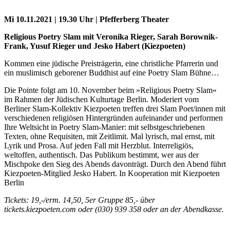
Mi 10.11.2021 | 19.30 Uhr | Pfefferberg Theater
Religious Poetry Slam mit Veronika Rieger, Sarah Borownik-
Frank, Yusuf Rieger und Jesko Habert (Kiezpoeten)
Kommen eine jüdische Preisträgerin, eine christliche Pfarrerin und
ein muslimisch geborener Buddhist auf eine Poetry Slam Bühne…
Die Pointe folgt am 10. November beim »Religious Poetry Slam«
im Rahmen der Jüdischen Kulturtage Berlin. Moderiert vom
Berliner Slam-Kollektiv Kiezpoeten treffen drei Slam Poet/innen mit
verschiedenen religiösen Hintergründen aufeinander und performen
Ihre Weltsicht in Poetry Slam-Manier: mit selbstgeschriebenen
Texten, ohne Requisiten, mit Zeitlimit. Mal lyrisch, mal ernst, mit
Lyrik und Prosa. Auf jeden Fall mit Herzblut. Interreligiös,
weltoffen, authentisch. Das Publikum bestimmt, wer aus der
Mischpoke den Sieg des Abends davonträgt. Durch den Abend führt
Kiezpoeten-Mitglied Jesko Habert. In Kooperation mit Kiezpoeten
Berlin
Tickets: 19,-/erm. 14,50, 5er Gruppe 85,- über
tickets.kiezpoeten.com oder (030) 939 358 oder an der Abendkasse.