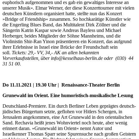
euphorisch aufgenommen und es gab ein gewaltiges Interesse an
unserer Musik«. Elmar Werner, der diese Konzerttournee mit vielen
deutschen Künstlern organisiert hatte, stellte nun das Konzert
»Bridge of Friendship« zusammen. So hochkarätige Künstler wie
die Engerling Blues Band, das Multitalent Dirk Zöllner und die
Sängerin Katrin Kaspar sowie Andreas Bayless und Michael
Herberger, beides Mitglieder der Söhne Mannheims, und die
Violinistin Shir-Ran Yinon präsentieren ein Konzert, das aufgrund
ihrer Erlebnisse in Israel eine Brücke der Freundschaft sein
soll.
Tickets: 29,- VV, 34,- AK an allen bekannten
Vorverkaufsstellen, über info@kesselhaus-berlin.de oder (030) 44
31 51 00.
Do 11.11.2021 | 19.30 Uhr | Renaissance-Theater Berlin
Grunewald im Orient. Eine humoristisch-musikalische Lesung
Deutschland-Premiere. Ein durch Berliner Leben geprägtes deutsch-
jüdisches Bürgertum setzte, geflohen vor Hitlers Schergen, in
Jerusalem angekommen, eine Art Grunewald in den orientalischen
Sand. Rechavia heißt jenes Wohnviertel noch heute, aber wenig
erinnert daran. »Grunewald im Orient« nennt Autor und
Israelkenner Thomas Sparr seine Spurensuche nach großen Geistern