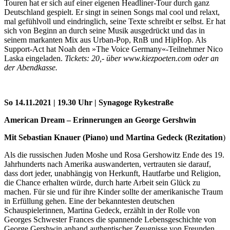
Touren hat er sich auf einer eigenen Headliner-Tour durch ganz
Deutschland gespielt. Er singt in seinen Songs mal cool und relaxt,
mal gefühlvoll und eindringlich, seine Texte schreibt er selbst. Er hat
sich von Beginn an durch seine Musik ausgedrückt und das in
seinem markanten Mix aus Urban-Pop, RnB und HipHop. Als
Support-Act hat Noah den »The Voice Germany«-Teilnehmer Nico
Laska eingeladen.
Tickets: 20,- über www.kiezpoeten.com oder an
der Abendkasse.
So 14.11.2021 | 19.30 Uhr | Synagoge Rykestraße
American Dream – Erinnerungen an George Gershwin
Mit Sebastian Knauer (Piano) und Martina Gedeck (Rezitation
)
Als die russischen Juden Moshe und Rosa Gershowitz Ende des 19.
Jahrhunderts nach Amerika auswanderten, vertrauten sie darauf,
dass dort jeder, unabhängig von Herkunft, Hautfarbe und Religion,
die Chance erhalten würde, durch harte Arbeit sein Glück zu
machen. Für sie und für ihre Kinder sollte der amerikanische Traum
in Erfüllung gehen. Eine der bekanntesten deutschen
Schauspielerinnen, Martina Gedeck, erzählt in der Rolle von
Georges Schwester Frances die spannende Lebensgeschichte von
George Gershwin anhand authentischer Zeugnisse von Freunden