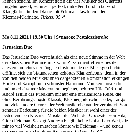
kennen scheint. Im Konzert treten die vier Musiker des Quartetts
hingebungsvoll, technisch perfekt, mitreißend und in tausend
Klangfarben in den Dialog mit Feidmans faszinierender
Klezmer-Klarinette.
Tickets: 35,-
*
Mo 8.11.2021 | 19.30 Uhr | Synagoge Pestalozzistraße
Jerusalem Duo
Das Jerusalem Duo versteht sich als eine neue Stimme in der Welt
der klassischen Kammermusik. Im Zusammentreffen eines der
ältesten und eines der jüngsten Instrumente der Musikgeschichte
eröffnet sich ein bislang selten gehörtes Klangerlebnis, denn in der
von den beiden Musiker/innen dargebotenen Kombination erklingen
Harfe und Saxophon in schönster Harmonie. Von kenntnisreicher
und unterhaltsamer Moderation begleitet, nehmen Hila Ofek und
André Tsirlin das Publikum mit auf eine musikalische Reise, die
ohne Berührungsängste Klassik, Klezmer, jiddische Lieder, Tango
und viele andere Genres der Weltmusik miteinander verbindet. Von
zentraler Bedeutung für die beiden Musiker ist wohl einer der
bedeutendsten Klezmer-Musiker der Welt, der Großvater von Hila,
Giora Feidman. So sagt André: »Es gibt keine Uni auf der Welt, die
mir so viel Weisheit mitgeben könnte wie Feidman« – und genau
das verspürt man bei ihren Konzerten.
Tickets: 32,50
*