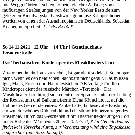
und Weggefährten – seinen kometengleicher Aufstieg vom
rauflustigen Straßenjungen von der New Yorker Eastside zum
gefeierten Broadwaystar. Gershwins grandiose Kompositionen
werden von einem der Ausnahmepianisten Deutschlands, Sebastian
Knauer, interpretiert.
Tickets: 32,50
*
So 14.11.2021 | 12 Uhr + 14 Uhr | Gemeindehaus
Fasanenstraße
Das Tierhäuschen. Kinderoper des Musiktheaters Lori
Zusammen in ein Haus zu ziehen, ist gar nicht so leicht. Schon gar
nicht, wenn es den neidischen Nachbarn nicht gefällt. Das müssen
Igel, Maus, Frosch und Hahn feststellen. Als Vorlage für diese
Kinderoper dient das russische Märchen »Teremok«. Das
Musiktheater Lori bringt sie in deutscher Sprache, unter der Leitung
der Regisseurin und Ballettmeisterin Elena Klyuchareva, auf die
Bühne des Gemeindehauses. Zauberhafte, fantasievolle Kostüme,
ein wunderschönes Bühnenbild und ein stimmlich hervorragendes
Ensemble. Durch das Geschehen führt Theaterdirektor Jürgen Lori
in der Rolle des Märchenerzählers.
Tickets: 6,-
*
Im Gemeindehaus
findet kein Vorverkauf statt, zur Veranstaltung wird eine Tageskasse
eingerichtet (nur Barzahlung !).