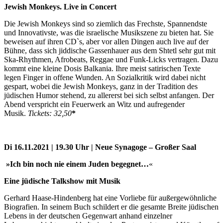
Jewish Monkeys. Live in Concert
Die Jewish Monkeys sind so ziemlich das Frechste, Spannendste
und Innovativste, was die israelische Musikszene zu bieten hat. Sie
beweisen auf ihren CD`s, aber vor allen Dingen auch live auf der
Bühne, dass sich jiddische Gassenhauer aus dem Shtetl sehr gut mit
Ska-Rhythmen, Afrobeats, Reggae und Funk-Licks vertragen. Dazu
kommt eine kleine Dosis Balkania. Ihre meist satirischen Texte
legen Finger in offene Wunden. An Sozialkritik wird dabei nicht
gespart, wobei die Jewish Monkeys, ganz in der Tradition des
jüdischen Humor stehend, zu allererst bei sich selbst anfangen. Der
Abend verspricht ein Feuerwerk an Witz und aufregender
Musik.
Tickets: 32,50
*
Di 16.11.2021 | 19.30 Uhr | Neue Synagoge – Großer Saal
»Ich bin noch nie einem Juden begegnet…
«
Eine jüdische Talkshow mit Musik
Gerhard Haase-Hindenberg hat eine Vorliebe für außergewöhnliche
Biografien. In seinem Buch schildert er die gesamte Breite jüdischen
Lebens in der deutschen Gegenwart anhand einzelner