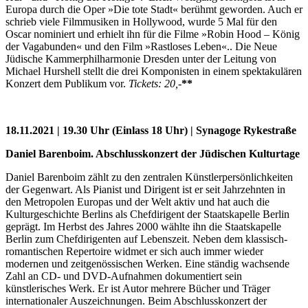
Europa durch die Oper »Die tote Stadt« berühmt geworden. Auch er
schrieb viele Filmmusiken in Hollywood, wurde 5 Mal für den
Oscar nominiert und erhielt ihn für die Filme »Robin Hood – König
der Vagabunden« und den Film »Rastloses Leben«.. Die Neue
Jüdische Kammerphilharmonie Dresden unter der Leitung von
Michael Hurshell stellt die drei Komponisten in einem spektakulären
Konzert dem Publikum vor.
Tickets: 20,-
**
18.11.2021 | 19.30 Uhr (Einlass 18 Uhr) | Synagoge Rykestraße
Daniel Barenboim. Abschlusskonzert der Jüdischen Kulturtage
Daniel Barenboim zählt zu den zentralen Künstlerpersönlichkeiten
der Gegenwart. Als Pianist und Dirigent ist er seit Jahrzehnten in
den Metropolen Europas und der Welt aktiv und hat auch die
Kulturgeschichte Berlins als Chefdirigent der Staatskapelle Berlin
geprägt. Im Herbst des Jahres 2000 wählte ihn die Staatskapelle
Berlin zum Chefdirigenten auf Lebenszeit. Neben dem klassisch-
romantischen Repertoire widmet er sich auch immer wieder
modernen und zeitgenössischen Werken. Eine ständig wachsende
Zahl an CD- und DVD-Aufnahmen dokumentiert sein
künstlerisches Werk. Er ist Autor mehrere Bücher und Träger
internationaler Auszeichnungen. Beim Abschlusskonzert der