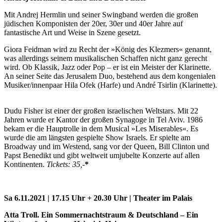
Mit Andrej Hermlin und seiner Swingband werden die großen
jüdischen Komponisten der 20er, 30er und 40er Jahre auf
fantastische Art und Weise in Szene gesetzt.
Giora Feidman wird zu Recht der »König des Klezmers« genannt,
was allerdings seinem musikalischen Schaffen nicht ganz gerecht
wird. Ob Klassik, Jazz oder Pop – er ist ein Meister der Klarinette.
An seiner Seite das Jerusalem Duo, bestehend aus dem kongenialen
Musiker/innenpaar Hila Ofek (Harfe) und André Tsirlin (Klarinette).
Dudu Fisher ist einer der großen israelischen Weltstars. Mit 22
Jahren wurde er Kantor der großen Synagoge in Tel Aviv. 1986
bekam er die Hauptrolle in dem Musical »Les Miserables«. Es
wurde die am längsten gespielte Show Israels. Er spielte am
Broadway und im Westend, sang vor der Queen, Bill Clinton und
Papst Benedikt und gibt weltweit umjubelte Konzerte auf allen
Kontinenten.
Tickets: 35,-
*
Sa 6.11.2021 | 17.15 Uhr + 20.30 Uhr | Theater im Palais
Atta Troll. Ein Sommernachtstraum & Deutschland – Ein