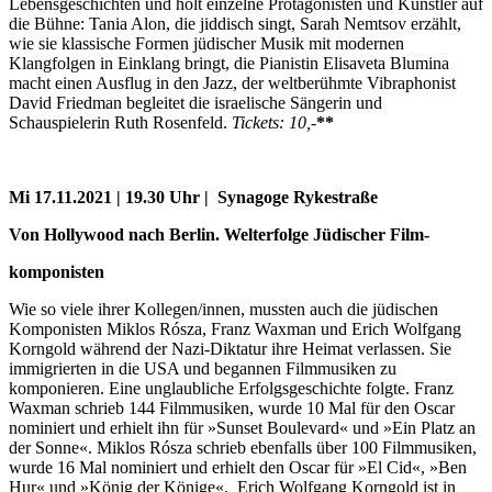
Lebensgeschichten und holt einzelne Protagonisten und Künstler auf
die Bühne: Tania Alon, die jiddisch singt, Sarah Nemtsov erzählt,
wie sie klassische Formen jüdischer Musik mit modernen
Klangfolgen in Einklang bringt, die Pianistin Elisaveta Blumina
macht einen Ausflug in den Jazz, der weltberühmte Vibraphonist
David Friedman begleitet die israelische Sängerin und
Schauspielerin Ruth Rosenfeld.
Tickets: 10,-
**
Mi 17.11.2021 | 19.30 Uhr | Synagoge Rykestraße
Von Hollywood nach Berlin. Welterfolge Jüdischer Film-
komponisten
Wie so viele ihrer Kollegen/innen, mussten auch die jüdischen
Komponisten Miklos Rósza, Franz Waxman und Erich Wolfgang
Korngold während der Nazi-Diktatur ihre Heimat verlassen. Sie
immigrierten in die USA und begannen Filmmusiken zu
komponieren. Eine unglaubliche Erfolgsgeschichte folgte. Franz
Waxman schrieb 144 Filmmusiken, wurde 10 Mal für den Oscar
nominiert und erhielt ihn für »Sunset Boulevard« und »Ein Platz an
der Sonne«. Miklos Rósza schrieb ebenfalls über 100 Filmmusiken,
wurde 16 Mal nominiert und erhielt den Oscar für »El Cid«, »Ben
Hur« und »König der Könige«. Erich Wolfgang Korngold ist in