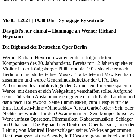
Mo 8.11.2021 | 19.30 Uhr | Synagoge Rykestraße
Das gibt’s nur einmal – Hommage an Werner Richard
Heymann
Die Bigband der Deutschen Oper Berlin
Werner Richard Heymann war einer der erfolgreichsten
Komponisten des 20. Jahrhunderts. Bereits mit 12 Jahren spielte er
Violine in der Königsberger Philharmonie. 1912 siedelte er nach
Berlin um und studierte hier Musik. Er arbeitete mit Max Reinhard
zusammen und wurde Generalmusikdirektor der UFA. Das
Aufkommen des Tonfilms legte den Grundstein für seine späteren
Werke, mit denen er sich Weltgeltung verschaffen sollte. Aufgrund
seiner jüdischen Abstammung emigrierte er nach Paris, London und
dann nach Hollywood. Seine Filmmusiken, zum Beispiel für die
Ernst Lubitsch-Filme »Ninotschka« (Greta Garbo) oder »Sein oder
Nichtsein« wurden für den Oscar nominiert. Sein kompositorisches
Werk umfasst Operetten, Filmmusiken, Kabarettmusiken, Schlager
und Chansons. Die Bigband der Deutschen Oper hat sich, unter der
Leitung von Manfred Honetschläger, seines Werkes angenommen.
Der Gesangssolist des Abends, Jeff Cascaro, gewann bereits mit 18