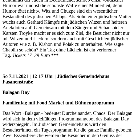
Humor war und ist die schönste Waffe einer Minderheit, denn
Humor tötet nicht«. Witz und Chuzpe sind ein wesentlicher
Bestandteil des jüdischen Alltags. Als Sohn einer jüdischen Mutter
wuchs auch Gerhard Kämpfe mit jüdischen Witzen und heiteren
Anekdoten auf. Gemeinsam mit dem Sänger und Schauspieler
Karsten Troyke macht er es sich zum Ziel, die Besucher nicht nur
mit Witzen und Liedern, sondern auch mit Geschichten jüdischer
Autoren wie z. B. Kishon und Polak zu unterhalten. Wie sagte
Chaplin so schön? Ein Tag ohne Lächeln ist ein verlorener
Tag.
Tickets 17–39 Euro
***
So 7.11.2021 | 12-17 Uhr | Jüdisches Gemeindehaus
Fasanenstraße
Balagan Day
Familientag mit Food Market und Bühnenprogramm
Das Wort »Balagan« bedeutet Durcheinander, Chaos. Der Balagan
wird sich in dem vielfältigen Programmangebot des Balagan Day
widerspiegeln. Im Jüdischen Gemeindehaus wird den
Besucher/innen ein Tagesprogramm für die ganze Familie geboten.
Zwei Essensbereiche werden die Besucher in den Genuss der