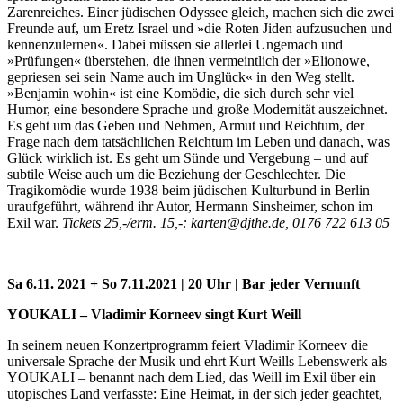
Zarenreiches. Einer jüdischen Odyssee gleich, machen sich die zwei
Freunde auf, um Eretz Israel und »die Roten Jiden aufzusuchen und
kennenzulernen«. Dabei müssen sie allerlei Ungemach und
»Prüfungen« überstehen, die ihnen vermeintlich der »Elionowe,
gepriesen sei sein Name auch im Unglück« in den Weg stellt.
»Benjamin wohin« ist eine Komödie, die sich durch sehr viel
Humor, eine besondere Sprache und große Modernität auszeichnet.
Es geht um das Geben und Nehmen, Armut und Reichtum, der
Frage nach dem tatsächlichen Reichtum im Leben und danach, was
Glück wirklich ist. Es geht um Sünde und Vergebung – und auf
subtile Weise auch um die Beziehung der Geschlechter. Die
Tragikomödie wurde 1938 beim jüdischen Kulturbund in Berlin
uraufgeführt, während ihr Autor, Hermann Sinsheimer, schon im
Exil war.
Tickets 25,-/erm. 15,-: karten@djthe.de, 0176 722 613 05
Sa 6.11. 2021 + So 7.11.2021 | 20 Uhr | Bar jeder Vernunft
YOUKALI – Vladimir Korneev singt Kurt Weill
In seinem neuen Konzertprogramm feiert Vladimir Korneev die
universale Sprache der Musik und ehrt Kurt Weills Lebenswerk als
YOUKALI – benannt nach dem Lied, das Weill im Exil über ein
utopisches Land verfasste: Eine Heimat, in der sich jeder geachtet,