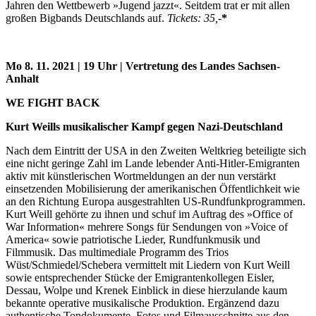
Jahren den Wettbewerb »Jugend jazzt«. Seitdem trat er mit allen
großen Bigbands Deutschlands auf.
Tickets: 35,-
*
Mo 8. 11. 2021 | 19 Uhr | Vertretung des Landes Sachsen-
Anhalt
WE FIGHT BACK
Kurt Weills musikalischer Kampf gegen Nazi-Deutschland
Nach dem Eintritt der USA in den Zweiten Weltkrieg beteiligte sich
eine nicht geringe Zahl im Lande lebender Anti-Hitler-Emigranten
aktiv mit künstlerischen Wortmeldungen an der nun verstärkt
einsetzenden Mobilisierung der amerikanischen Öffentlichkeit wie
an den Richtung Europa ausgestrahlten US-Rundfunkprogrammen.
Kurt Weill gehörte zu ihnen und schuf im Auftrag des »Office of
War Information« mehrere Songs für Sendungen von »Voice of
America« sowie patriotische Lieder, Rundfunkmusik und
Filmmusik. Das multimediale Programm des Trios
Wüst/Schmiedel/Schebera vermittelt mit Liedern von Kurt Weill
sowie entsprechender Stücke der Emigrantenkollegen Eisler,
Dessau, Wolpe und Krenek Einblick in diese hierzulande kaum
bekannte operative musikalische Produktion. Ergänzend dazu
authentische Tondokumente, Fotos und Filmausschnitte aus den