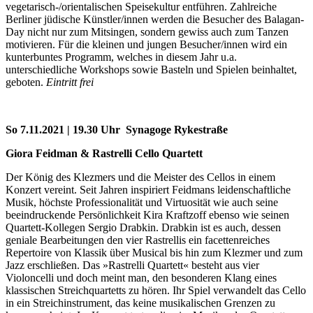
vegetarisch-/orientalischen Speisekultur entführen. Zahlreiche
Berliner jüdische Künstler/innen werden die Besucher des Balagan-
Day nicht nur zum Mitsingen, sondern gewiss auch zum Tanzen
motivieren. Für die kleinen und jungen Besucher/innen wird ein
kunterbuntes Programm, welches in diesem Jahr u.a.
unterschiedliche Workshops sowie Basteln und Spielen beinhaltet,
geboten.
Eintritt frei
So 7.11.2021 | 19.30 Uhr Synagoge Rykestraße
Giora Feidman & Rastrelli Cello Quartett
Der König des Klezmers und die Meister des Cellos in einem
Konzert vereint. Seit Jahren inspiriert Feidmans leidenschaftliche
Musik, höchste Professionalität und Virtuosität wie auch seine
beeindruckende Persönlichkeit Kira Kraftzoff ebenso wie seinen
Quartett-Kollegen Sergio Drabkin. Drabkin ist es auch, dessen
geniale Bearbeitungen den vier Rastrellis ein facettenreiches
Repertoire von Klassik über Musical bis hin zum Klezmer und zum
Jazz erschließen. Das »Rastrelli Quartett« besteht aus vier
Violoncelli und doch meint man, den besonderen Klang eines
klassischen Streichquartetts zu hören. Ihr Spiel verwandelt das Cello
in ein Streichinstrument, das keine musikalischen Grenzen zu