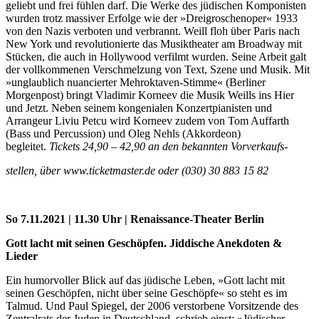
geliebt und frei fühlen darf. Die Werke des jüdischen Komponisten
wurden trotz massiver Erfolge wie der »Dreigroschenoper« 1933
von den Nazis verboten und verbrannt. Weill floh über Paris nach
New York und revolutionierte das Musiktheater am Broadway mit
Stücken, die auch in Hollywood verfilmt wurden. Seine Arbeit galt
der vollkommenen Verschmelzung von Text, Szene und Musik. Mit
»unglaublich nuancierter Mehroktaven-Stimme« (Berliner
Morgenpost) bringt Vladimir Korneev die Musik Weills ins Hier
und Jetzt. Neben seinem kongenialen Konzertpianisten und
Arrangeur Liviu Petcu wird Korneev zudem von Tom Auffarth
(Bass und Percussion) und Oleg Nehls (Akkordeon)
begleitet.
Tickets 24,90 – 42,90 an den bekannten Vorverkaufs-
stellen, über www.ticketmaster.de oder (030) 30 883 15 82
So 7.11.2021 | 11.30 Uhr | Renaissance-Theater Berlin
Gott lacht mit seinen Geschöpfen. Jiddische Anekdoten &
Lieder
Ein humorvoller Blick auf das jüdische Leben, »Gott lacht mit
seinen Geschöpfen, nicht über seine Geschöpfe« so steht es im
Talmud. Und Paul Spiegel, der 2006 verstorbene Vorsitzende des
Zentralrats der Juden in Deutschland, schrieb einst: »Jüdischer