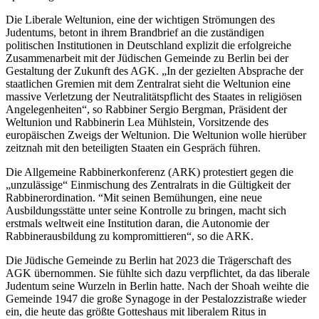
Die Liberale Weltunion, eine der wichtigen Strömungen des
Judentums, betont in ihrem Brandbrief an die zuständigen
politischen Institutionen in Deutschland explizit die erfolgreiche
Zusammenarbeit mit der Jüdischen Gemeinde zu Berlin bei der
Gestaltung der Zukunft des AGK. „In der gezielten Absprache der
staatlichen Gremien mit dem Zentralrat sieht die Weltunion eine
massive Verletzung der Neutralitätspflicht des Staates in religiösen
Angelegenheiten“, so Rabbiner Sergio Bergman, Präsident der
Weltunion und Rabbinerin Lea Mühlstein, Vorsitzende des
europäischen Zweigs der Weltunion. Die Weltunion wolle hierüber
zeitznah mit den beteiligten Staaten ein Gespräch führen.
Die Allgemeine Rabbinerkonferenz (ARK) protestiert gegen die
„unzulässige“ Einmischung des Zentralrats in die Gültigkeit der
Rabbinerordination. “Mit seinen Bemühungen, eine neue
Ausbildungsstätte unter seine Kontrolle zu bringen, macht sich
erstmals weltweit eine Institution daran, die Autonomie der
Rabbinerausbildung zu kompromittieren“, so die ARK.
Die Jüdische Gemeinde zu Berlin hat 2023 die Trägerschaft des
AGK übernommen. Sie fühlte sich dazu verpflichtet, da das liberale
Judentum seine Wurzeln in Berlin hatte. Nach der Shoah weihte die
Gemeinde 1947 die große Synagoge in der Pestalozzistraße wieder
ein, die heute das größte Gotteshaus mit liberalem Ritus in