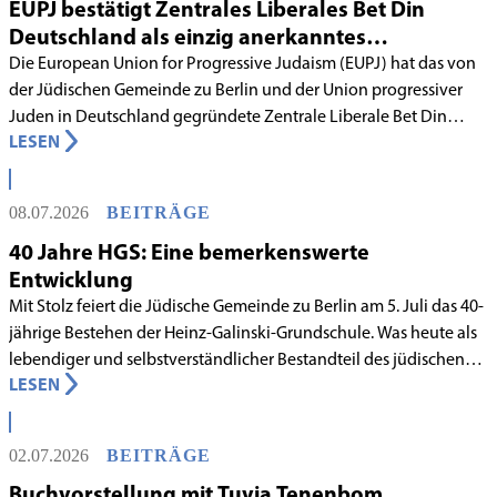
EUPJ bestätigt Zentrales Liberales Bet Din
Deutschland als einzig anerkanntes
liberales Rabbinatsgericht
Die European Union for Progressive Judaism (EUPJ) hat das von
der Jüdischen Gemeinde zu Berlin und der Union progressiver
Juden in Deutschland gegründete Zentrale Liberale Bet Din
LESEN
Deutschland mit Wirkung zum 1. Juni 2026 als anerkanntes
Rabbinatsgericht aufgenommen.
08.07.2026
BEITRÄGE
40 Jahre HGS: Eine bemerkenswerte
Entwicklung
Mit Stolz feiert die Jüdische Gemeinde zu Berlin am 5. Juli das 40-
jährige Bestehen der Heinz-Galinski-Grundschule. Was heute als
lebendiger und selbstverständlicher Bestandteil des jüdischen
LESEN
Lebens in Berlin gilt, begann in den 1980er-Jahren unter
schwierigen Voraussetzungen. Vor dem Hintergrund eines
innergemeindlichen Wandels entstand bereits 1983 die Idee, eine
02.07.2026
BEITRÄGE
jüdische Grundschule zu gründen.
Buchvorstellung mit Tuvia Tenenbom