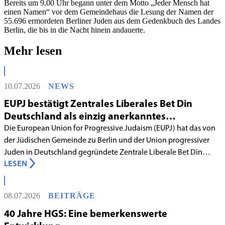
Bereits um 9.00 Uhr begann unter dem Motto „Jeder Mensch hat
einen Namen“ vor dem Gemeindehaus die Lesung der Namen der
55.696 ermordeten Berliner Juden aus dem Gedenkbuch des Landes
Berlin, die bis in die Nacht hinein andauerte.
Mehr lesen
10.07.2026
NEWS
EUPJ bestätigt Zentrales Liberales Bet Din
Deutschland als einzig anerkanntes
liberales Rabbinatsgericht
Die European Union for Progressive Judaism (EUPJ) hat das von
der Jüdischen Gemeinde zu Berlin und der Union progressiver
Juden in Deutschland gegründete Zentrale Liberale Bet Din
LESEN
Deutschland mit Wirkung zum 1. Juni 2026 als anerkanntes
Rabbinatsgericht aufgenommen.
08.07.2026
BEITRÄGE
40 Jahre HGS: Eine bemerkenswerte