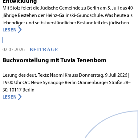
Entwicklung
Mit Stolz feiert die Jüdische Gemeinde zu Berlin am 5. Juli das 40-
jährige Bestehen der Heinz-Galinski-Grundschule. Was heute als
lebendiger und selbstverständlicher Bestandteil des jüdischen
LESEN
Lebens in Berlin gilt, begann in den 1980er-Jahren unter
schwierigen Voraussetzungen. Vor dem Hintergrund eines
innergemeindlichen Wandels entstand bereits 1983 die Idee, eine
02.07.2026
BEITRÄGE
jüdische Grundschule zu gründen.
Buchvorstellung mit Tuvia Tenenbom
Lesung des deut. Texts: Naomi Krauss Donnerstag, 9. Juli 2026 |
19:00 Uhr Ort: Neue Synagoge Berlin Oranienburger Straße 28–
30, 10117 Berlin
LESEN