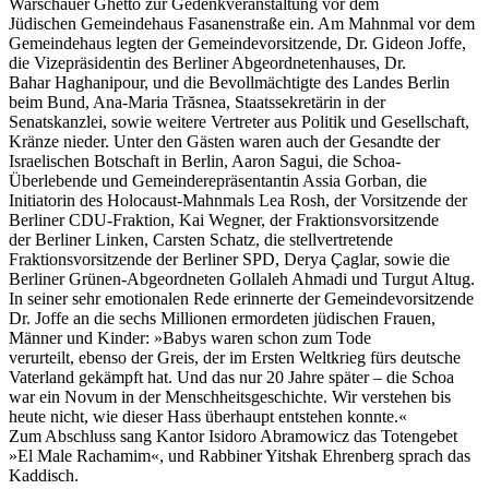
Warschauer Ghetto zur Gedenkveranstaltung vor dem
Jüdischen Gemeindehaus Fasanenstraße ein. Am Mahnmal vor dem
Gemeindehaus legten der Gemeindevorsitzende, Dr. Gideon Joffe,
die Vizepräsidentin des Berliner Abgeordnetenhauses, Dr.
Bahar Haghanipour, und die Bevollmächtigte des Landes Berlin
beim Bund, Ana-Maria Trăsnea, Staatssekretärin in der
Senatskanzlei, sowie weitere Vertreter aus Politik und Gesellschaft,
Kränze nieder. Unter den Gästen waren auch der Gesandte der
Israelischen Botschaft in Berlin, Aaron Sagui, die Schoa-
Überlebende und Gemeinderepräsentantin Assia Gorban, die
Initiatorin des Holocaust-Mahnmals Lea Rosh, der Vorsitzende der
Berliner CDU-Fraktion, Kai Wegner, der Fraktionsvorsitzende
der Berliner Linken, Carsten Schatz, die stellvertretende
Fraktionsvorsitzende der Berliner SPD, Derya Çaglar, sowie die
Berliner Grünen-Abgeordneten Gollaleh Ahmadi und Turgut Altug.
In seiner sehr emotionalen Rede erinnerte der Gemeindevorsitzende
Dr. Joffe an die sechs Millionen ermordeten jüdischen Frauen,
Männer und Kinder: »Babys waren schon zum Tode
verurteilt, ebenso der Greis, der im Ersten Weltkrieg fürs deutsche
Vaterland gekämpft hat. Und das nur 20 Jahre später – die Schoa
war ein Novum in der Menschheitsgeschichte. Wir verstehen bis
heute nicht, wie dieser Hass überhaupt entstehen konnte.«
Zum Abschluss sang Kantor Isidoro Abramowicz das Totengebet
»El Male Rachamim«, und Rabbiner Yitshak Ehrenberg sprach das
Kaddisch.