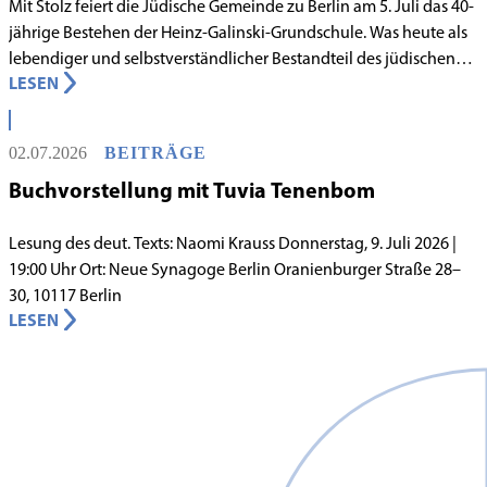
Mit Stolz feiert die Jüdische Gemeinde zu Berlin am 5. Juli das 40-
jährige Bestehen der Heinz-Galinski-Grundschule. Was heute als
lebendiger und selbstverständlicher Bestandteil des jüdischen
LESEN
Lebens in Berlin gilt, begann in den 1980er-Jahren unter
schwierigen Voraussetzungen. Vor dem Hintergrund eines
innergemeindlichen Wandels entstand bereits 1983 die Idee, eine
02.07.2026
BEITRÄGE
jüdische Grundschule zu gründen.
Buchvorstellung mit Tuvia Tenenbom
Lesung des deut. Texts: Naomi Krauss Donnerstag, 9. Juli 2026 |
19:00 Uhr Ort: Neue Synagoge Berlin Oranienburger Straße 28–
30, 10117 Berlin
LESEN