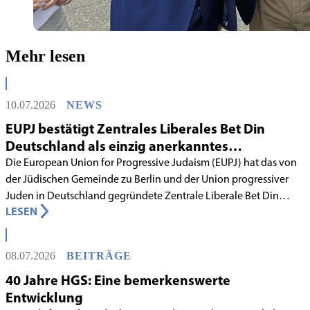
Mehr lesen
10.07.2026
NEWS
EUPJ bestätigt Zentrales Liberales Bet Din
Deutschland als einzig anerkanntes
liberales Rabbinatsgericht
Die European Union for Progressive Judaism (EUPJ) hat das von
der Jüdischen Gemeinde zu Berlin und der Union progressiver
Juden in Deutschland gegründete Zentrale Liberale Bet Din
LESEN
Deutschland mit Wirkung zum 1. Juni 2026 als anerkanntes
Rabbinatsgericht aufgenommen.
08.07.2026
BEITRÄGE
40 Jahre HGS: Eine bemerkenswerte
Entwicklung