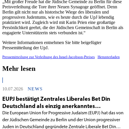
„Mit großer Freude hat die Jüdische Gemeinde zu Berlin für diese
Preisverleihung die Tore ihrer Neuen Synagoge geöffnet. Denn
Berlin gilt nicht nur als historische Wiege des liberalen und
progressiven Judentums, wie es heute durch die UpJ lebendig
praktiziert wird. Zugleich wird mit Karin Prien eine großartige
Persönlichkeit geehrt, die der Jüdischen Gemeinschaft in Berlin als
engagierte Unterstützerin stets verbunden ist.“
Weitere Informationen entnehmen Sie bitte beigefügter
Pressemitteilung der UpJ.
Pressemitteilung zur Verleihung des Israel-Jacobson-Preises
Herunterladen
Mehr lesen
10.07.2026
NEWS
EUPJ bestätigt Zentrales Liberales Bet Din
Deutschland als einzig anerkanntes
liberales Rabbinatsgericht
Die European Union for Progressive Judaism (EUPJ) hat das von
der Jüdischen Gemeinde zu Berlin und der Union progressiver
Juden in Deutschland gegründete Zentrale Liberale Bet Din