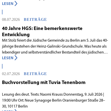
LESEN
Deutschland mit Wirkung zum 1. Juni 2026 als anerkanntes
Rabbinatsgericht aufgenommen.
08.07.2026
BEITRÄGE
40 Jahre HGS: Eine bemerkenswerte
Entwicklung
Mit Stolz feiert die Jüdische Gemeinde zu Berlin am 5. Juli das 40-
jährige Bestehen der Heinz-Galinski-Grundschule. Was heute als
lebendiger und selbstverständlicher Bestandteil des jüdischen
LESEN
Lebens in Berlin gilt, begann in den 1980er-Jahren unter
schwierigen Voraussetzungen. Vor dem Hintergrund eines
innergemeindlichen Wandels entstand bereits 1983 die Idee, eine
02.07.2026
BEITRÄGE
jüdische Grundschule zu gründen.
Buchvorstellung mit Tuvia Tenenbom
Lesung des deut. Texts: Naomi Krauss Donnerstag, 9. Juli 2026 |
19:00 Uhr Ort: Neue Synagoge Berlin Oranienburger Straße 28–
30, 10117 Berlin