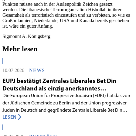
Punkten müsste auch in der Außenpolitik Zeichen gesetzt
werden. Die libanesische Terrororganisation Hisbollah in ihrer
Gesamtheit als terroristisch einzustufen und zu verbieten, so wie es
Großbritannien, Niederlande, USA und Kanada bereits geschehen
ist, wäre ein guter Anfang.
Sigmount A. Königsberg
Mehr lesen
10.07.2026
NEWS
EUPJ bestätigt Zentrales Liberales Bet Din
Deutschland als einzig anerkanntes
liberales Rabbinatsgericht
Die European Union for Progressive Judaism (EUPJ) hat das von
der Jüdischen Gemeinde zu Berlin und der Union progressiver
Juden in Deutschland gegründete Zentrale Liberale Bet Din
LESEN
Deutschland mit Wirkung zum 1. Juni 2026 als anerkanntes
Rabbinatsgericht aufgenommen.