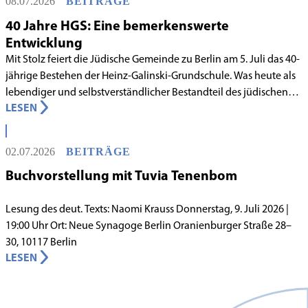
08.07.2026
BEITRÄGE
40 Jahre HGS: Eine bemerkenswerte
Entwicklung
Mit Stolz feiert die Jüdische Gemeinde zu Berlin am 5. Juli das 40-
jährige Bestehen der Heinz-Galinski-Grundschule. Was heute als
lebendiger und selbstverständlicher Bestandteil des jüdischen
LESEN
Lebens in Berlin gilt, begann in den 1980er-Jahren unter
schwierigen Voraussetzungen. Vor dem Hintergrund eines
innergemeindlichen Wandels entstand bereits 1983 die Idee, eine
02.07.2026
BEITRÄGE
jüdische Grundschule zu gründen.
Buchvorstellung mit Tuvia Tenenbom
Lesung des deut. Texts: Naomi Krauss Donnerstag, 9. Juli 2026 |
19:00 Uhr Ort: Neue Synagoge Berlin Oranienburger Straße 28–
30, 10117 Berlin
LESEN