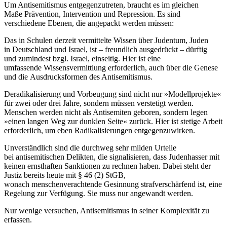
Um Antisemitismus entgegenzutreten, braucht es im gleichen
Maße Prävention, Intervention und Repression. Es sind
verschiedene Ebenen, die angepackt werden müssen:
Das in Schulen derzeit vermittelte Wissen über Judentum, Juden
in Deutschland und Israel, ist – freundlich ausgedrückt – dürftig
und zumindest bzgl. Israel, einseitig. Hier ist eine
umfassende Wissensvermittlung erforderlich, auch über die Genese
und die Ausdrucksformen des Antisemitismus.
Deradikalisierung und Vorbeugung sind nicht nur »Modellprojekte«
für zwei oder drei Jahre, sondern müssen verstetigt werden.
Menschen werden nicht als Antisemiten geboren, sondern legen
»einen langen Weg zur dunklen Seite« zurück. Hier ist stetige Arbeit
erforderlich, um eben Radikalisierungen entgegenzuwirken.
Unverständlich sind die durchweg sehr milden Urteile
bei antisemitischen Delikten, die signalisieren, dass Judenhasser mit
keinen ernsthaften Sanktionen zu rechnen haben. Dabei steht der
Justiz bereits heute mit § 46 (2) StGB,
wonach menschenverachtende Gesinnung strafverschärfend ist, eine
Regelung zur Verfügung. Sie muss nur angewandt werden.
Nur wenige versuchen, Antisemitismus in seiner Komplexität zu
erfassen.