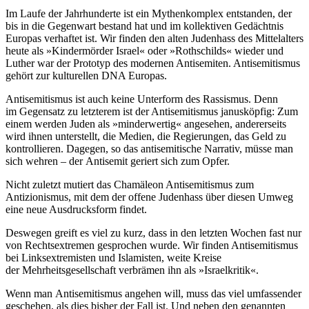
Im Laufe der Jahrhunderte ist ein Mythenkomplex entstanden, der
bis in die Gegenwart bestand hat und im kollektiven Gedächtnis
Europas verhaftet ist. Wir finden den alten Judenhass des Mittelalters
heute als »Kindermörder Israel« oder »Rothschilds« wieder und
Luther war der Prototyp des modernen Antisemiten. Antisemitismus
gehört zur kulturellen DNA Europas.
Antisemitismus ist auch keine Unterform des Rassismus. Denn
im Gegensatz zu letzterem ist der Antisemitismus janusköpfig: Zum
einem werden Juden als »minderwertig« angesehen, andererseits
wird ihnen unterstellt, die Medien, die Regierungen, das Geld zu
kontrollieren. Dagegen, so das antisemitische Narrativ, müsse man
sich wehren – der Antisemit geriert sich zum Opfer.
Nicht zuletzt mutiert das Chamäleon Antisemitismus zum
Antizionismus, mit dem der offene Judenhass über diesen Umweg
eine neue Ausdrucksform findet.
Deswegen greift es viel zu kurz, dass in den letzten Wochen fast nur
von Rechtsextremen gesprochen wurde. Wir finden Antisemitismus
bei Linksextremisten und Islamisten, weite Kreise
der Mehrheitsgesellschaft verbrämen ihn als »Israelkritik«.
Wenn man Antisemitismus angehen will, muss das viel umfassender
geschehen, als dies bisher der Fall ist. Und neben den genannten