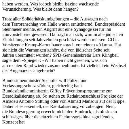
haben werden. Was jedoch bleibt, ist eine wachsende
Verunsicherung. Was bleibt denn hängen?
Trotz aller Solidaritätskundgebungen – die Aussagen nach
dem Terroranschlag von Halle waren ernüchternd. Bundespräsident
Steinmeier meinte, ein Angriff auf eine Synagoge sei für ihn
»unvorstellbar« gewesen. Da fragt man sich, warum alle jüdischen
Einrichtungen seit Jahrzehnten geschützt werden müssen. CDU-
Vorsitzende Kramp-Karrenbauer sprach von einem »Alarm«. Hat
sie nicht die Warnungen gehört, die von jüdischer Seite seit
Jahren übermittelt wurden? SPD-Generalsekretär Lars Klingbeil
sagte dem »Spiegel«: »Wir haben nicht gesehen, was sich
am rechten Rand wieder zusammenbraut«. Ist vielleicht ein Wechsel
des Augenarztes angebracht?
Bundesinnenminister Seehofer will Polizei und
Verfassungsschutz stärken, gleichzeitig baut
Bundesfamilienministerin Giffey Präventionsprogramme zur
Deradikalisierung ab. So stehen zu Redaktionsschluss Projekte der
Amadeu Antonio Stiftung oder von Ahmad Mansour auf der Kippe.
Dabei ist es essentiell, der Radikalisierung vorzubeugen. Nein,
die Bundesregierung erweckt nicht den Eindruck, als ob sie ein
schlüssiges, über die einzelnen Fachressorts hinausgreifendes,
Konzept hat.