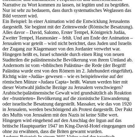
Narrative zu Wort kommen zu lassen, ist legitim und zu begrüßen.
Nur ist sehr zu bedauern, dass durch systematisches Weglassen das
Bild verzerrt wird.
Ein Beispiel: In einer Animation wird die Entwicklung Jerusalems
dargestellt. Sie beginnt mit der Zeitenwende (Römische Besatzung).
Alles davor – David, Salomo, Erster Tempel, Königreich Judäa,
Zweiter Tempel, Hasmonäer – fehlt. Und am Ende der Animation –
Jerusalem war geteilt – wird nicht berichtet, dass Juden und Israelis
der Zugang zur Klagemauer von den Jordanier verwehrt war.
Hingegen heißt es, Israel schneide durch einen Ring von neuen
Stadtteilen die palästinensische Bevölkerung von ihrem Umland ab.
Andernorts ist vom »biblischen Palästina« die Rede (der Begriff
Palästina wurde erst von den Römern im 2. Jahrhundert eingeführt).
Richtig wäre »Judäa« gewesen – wie es beispielsweise auf der
römischen Münze »Judaea Capta« heißt. Warum werden hier mit
dieser Wortwahl jüdische Bezüge zu Jerusalem verschwiegen?
Arabische/palästinensische Gewalt wird grundsätzlich als Reaktion
der »frustrierten« Bevölkerung auf die zionistische Einwanderung
oder israelische Besatzung dargestellt. Massaker, wie das von 1920
in Jerusalem, werden beschönigend als Protest dargestellt. Der Pakt
des Muftis von Jerusalem mit den Nazis ist keine Silbe wert.
Hingegen wird eingehend auf den Anschlag der Irgun auf das
britische Hauptquartier 1947 im King-David-Hotel eingegangen und
ohne zu erwähnen, dass die Briten gewarnt wurden.
Anderes Beispiel: In einem 360°-Video wird der israelisch-