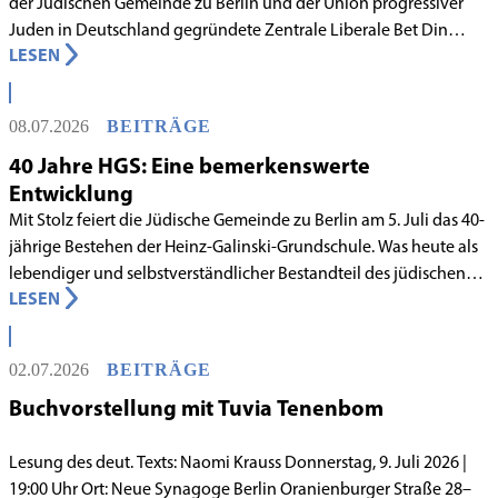
der Jüdischen Gemeinde zu Berlin und der Union progressiver
Juden in Deutschland gegründete Zentrale Liberale Bet Din
LESEN
Deutschland mit Wirkung zum 1. Juni 2026 als anerkanntes
Rabbinatsgericht aufgenommen.
08.07.2026
BEITRÄGE
40 Jahre HGS: Eine bemerkenswerte
Entwicklung
Mit Stolz feiert die Jüdische Gemeinde zu Berlin am 5. Juli das 40-
jährige Bestehen der Heinz-Galinski-Grundschule. Was heute als
lebendiger und selbstverständlicher Bestandteil des jüdischen
LESEN
Lebens in Berlin gilt, begann in den 1980er-Jahren unter
schwierigen Voraussetzungen. Vor dem Hintergrund eines
innergemeindlichen Wandels entstand bereits 1983 die Idee, eine
02.07.2026
BEITRÄGE
jüdische Grundschule zu gründen.
Buchvorstellung mit Tuvia Tenenbom
Lesung des deut. Texts: Naomi Krauss Donnerstag, 9. Juli 2026 |
19:00 Uhr Ort: Neue Synagoge Berlin Oranienburger Straße 28–