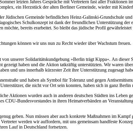
ommer letzten Jahres Gespräche mit Vertretern fast aller Fraktionen 
Komplex, ein Herzstück der alten Berliner Gemeinde, wieder mit Kinde
haft der Jüdischen Gemeinde befindlichen Heinz-Galinski-Grundschule
agogisches Schulkonzept ist dank der freundlichen Unterstützung der
möchte, bereits erarbeitet. So bleibt das jüdische Profil gewährleiste
ichtungen können wir uns nun zu Recht wieder über Wachstum freuen.
itt von unserer Solidaritätskundgebung »Berlin trägt Kippa«. An diese
gezeigt haben und die Aktion tatkräftig unterstützten. Wir waren überw
t haben und uns innerhalb kürzester Zeit ihre Unterstützung zugesagt hab
nenstraße und haben als Symbol für Toleranz und gegen Antisemitismu
Unterstützer, die nicht vor Ort sein konnten, haben sich in ganz Berlin 
hnliche Aktionen wurden auch in anderen deutschen Städten ins Leben
r des CDU-Bundesvorstandes in ihren Heimatverbänden an Veranstaltu
icht genug geben. Nun müssen aber auch konkrete Maßnahmen im Kampf
en Vertreter werden wir auffordern, mit uns gemeinsam handfeste Konzept
ren Lauf in Deutschland fortsetzen.