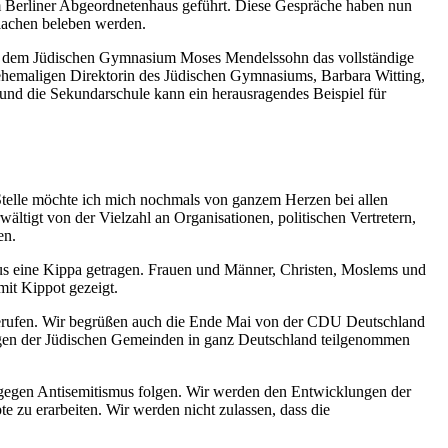
im Berliner Abgeordnetenhaus geführt. Diese Gespräche haben nun
rlachen beleben werden.
 und dem Jüdischen Gymnasium Moses Mendelssohn das vollständige
 ehemaligen Direktorin des Jüdischen Gymnasiums, Barbara Witting,
t und die Sekundarschule kann ein herausragendes Beispiel für
r Stelle möchte ich mich nochmals von ganzem Herzen bei allen
ältigt von der Vielzahl an Organisationen, politischen Vertretern,
en.
s eine Kippa getragen. Frauen und Männer, Christen, Moslems und
mit Kippot gezeigt.
 gerufen. Wir begrüßen auch die Ende Mai von der CDU Deutschland
ngen der Jüdischen Gemeinden in ganz Deutschland teilgenommen
 gegen Antisemitismus folgen. Wir werden den Entwicklungen der
e zu erarbeiten. Wir werden nicht zulassen, dass die