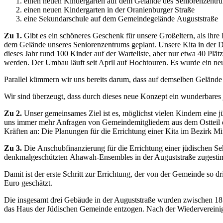
einen neuen Kindergarten auf dem Gelände des Seniorenzentr
einen neuen Kindergarten in der Oranienburger Straße
eine Sekundarschule auf dem Gemeindegelände Auguststraße
Zu 1.
Gibt es ein schöneres Geschenk für unsere Großeltern, als ihre
dem Gelände unseres Seniorenzentrums geplant. Unsere Kita in der Delb
dieses Jahr rund 100 Kinder auf der Warteliste, aber nur etwa 40 Plät
werden. Der Umbau läuft seit April auf Hochtouren. Es wurde ein neu
Parallel kümmern wir uns bereits darum, dass auf demselben Gelände ba
Wir sind überzeugt, dass durch dieses neue Konzept ein wunderbares
Zu 2.
Unser gemeinsames Ziel ist es, möglichst vielen Kindern eine j
uns immer mehr Anfragen von Gemeindemitgliedern aus dem Ostteil de
Kräften an: Die Planungen für die Errichtung einer Kita im Bezirk Mi
Zu 3.
Die Anschubfinanzierung für die Errichtung einer jüdischen S
denkmalgeschützten Ahawah-Ensembles in der Auguststraße zugestimmt
Damit ist der erste Schritt zur Errichtung, der von der Gemeinde so
Euro geschätzt.
Die insgesamt drei Gebäude in der Auguststraße wurden zwischen 18
das Haus der Jüdischen Gemeinde entzogen. Nach der Wiedervereinig