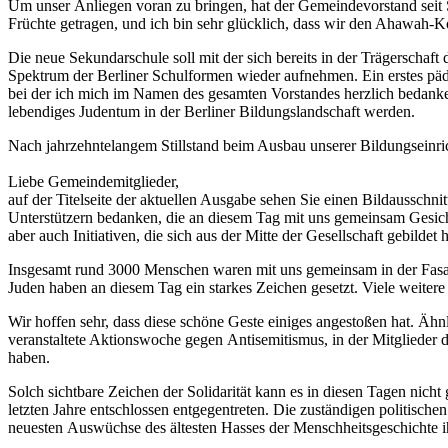
Um unser Anliegen voran zu bringen, hat der Gemeindevorstand seit S
Früchte getragen, und ich bin sehr glücklich, dass wir den Ahawah-
Die neue Sekundarschule soll mit der sich bereits in der Trägersc
Spektrum der Berliner Schulformen wieder aufnehmen. Ein erstes päd
bei der ich mich im Namen des gesamten Vorstandes herzlich bedanken 
lebendiges Judentum in der Berliner Bildungslandschaft werden.
Nach jahrzehntelangem Stillstand beim Ausbau unserer Bildungseinr
Liebe Gemeindemitglieder,
auf der Titelseite der aktuellen Ausgabe sehen Sie einen Bildausschn
Unterstützern bedanken, die an diesem Tag mit uns gemeinsam Gesicht 
aber auch Initiativen, die sich aus der Mitte der Gesellschaft gebilde
Insgesamt rund 3000 Menschen waren mit uns gemeinsam in der Fasa
Juden haben an diesem Tag ein starkes Zeichen gesetzt. Viele weitere 
Wir hoffen sehr, dass diese schöne Geste einiges angestoßen hat. Ä
veranstaltete Aktionswoche gegen Antisemitismus, in der Mitgliede
haben.
Solch sichtbare Zeichen der Solidarität kann es in diesen Tagen n
letzten Jahre entschlossen entgegentreten. Die zuständigen politisch
neuesten Auswüchse des ältesten Hasses der Menschheitsgeschichte ih