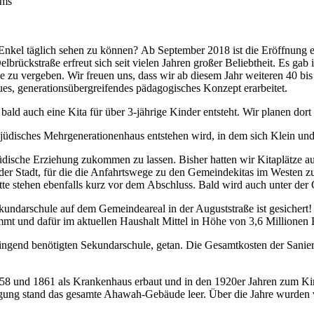
ums
 Enkel täglich sehen zu können? Ab September 2018 ist die Eröffnung e
rückstraße erfreut sich seit vielen Jahren großer Beliebtheit. Es gab i
ze zu vergeben. Wir freuen uns, dass wir ab diesem Jahr weiteren 40 bi
es, generationsübergreifendes pädagogisches Konzept erarbeitet.
ld auch eine Kita für über 3-jährige Kinder entsteht. Wir planen dort 
 jüdisches Mehrgenerationenhaus entstehen wird, in dem sich Klein u
üdische Erziehung zukommen zu lassen. Bisher hatten wir Kitaplätze au
r Stadt, für die die Anfahrtswege zu den Gemeindekitas im Westen zu 
tte stehen ebenfalls kurz vor dem Abschluss. Bald wird auch unter der
ekundarschule auf dem Gemeindeareal in der Auguststraße ist gesicher
 und dafür im aktuellen Haushalt Mittel in Höhe von 3,6 Millionen E
 dringend benötigten Sekundarschule, getan. Die Gesamtkosten der San
58 und 1861 als Krankenhaus erbaut und in den 1920er Jahren zum Ki
ung stand das gesamte Ahawah-Gebäude leer. Über die Jahre wurden v