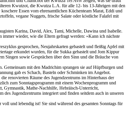
Chanichim und Chanichot der Kwutza Tel Aviv zeigen, was sie drauf
teren Kwutzot, die Kwutza L.A. für alle 12- bis 13-Jährigen mit den
re koschere Essen vom ehrenamtlichen Küchenteam Marat, Eddi und
offeln, vegane Nuggets, frische Salate oder köstliche Falafel mit
hugisten Karina, David, Alex, Tami, Michelle, Dawina und Isabelle.
m immer wieder, wie die Eltern gefragt werden: »Kann ich nächste
szyklus gesprochen, Neujahrskarten gebastelt und fleißig Apfel mit
Feiertage erkundet wurden, für die Sukka gebastelt und Jom Kippur
amem Singen sowie Gesprächen über den Sinn und die Bräuche von
oben. Gemeinsam mit den Madrichim sprangen sie auf Hüpfburgen und
spannung gab es Schach, Basteln oder Schminken im Angebot.
d die renovierten Räume des Jugendzentrums im Hinterhaus der
zusätzlich zum Sonntagsprogramm mit einem Wochenprogramm und
ett, Gymnastik, Mathe-Nachhilfe, Hebräisch-Unterricht,
 des Jugendzentrums integriert und finden seitdem auch in unseren
 voll und lebendig ist! Sie sind während des gesamten Sonntags für