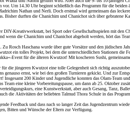
chot Wlada und Naomi geführt wird. Aber auch die 9- bis 10-jährigen 
vor. Um 14.30 Uhr beginnt schließlich das Programm für die beiden äl
Madrichim Nathan und Nerli. Doch erstmal wird gemeinsam das lecke
s. Bisher durften die Chanichim und Chanichot sich über gebratene Kart
r DIY-Kreativwerkstatt, bei Sport oder Gesellschaftsspielen mit den C
! Und wenn die Chanichim und Chanichot abgeholt werden, hört das Tea
. Zu Rosch Haschana wurde über gute Vorsätze und den jüdischen Jahre
tzot ein tolles Projekt, bei dem die unterschiedlichen Stationen die 
Sukka«-Event für die älteren Kwutzot! Mit koscheren Sushi, gemeins
für die jüngeren Kwutzot eine tolle Gelegenheit sich richtig auszut
ns genauso ernst, wie bei den großen Turnieren gekickt. Und zur Ent
tart! Insgesamt 200 Kinder und Jugendliche konnten das Olam-Team un
ch das Team eine kleine Vorbereitungspause, um dann ab 25. Oktober 
tverteidigungskurs, eine Kunstwerkstatt, aber auch Gesang, Tanz, Ball
ch die Aktivitäten der beliebten Talmud Thora Schule in das Programm
igende Feedback und dass nach so langer Zeit das Jugendzentrum wieder
agen, Bitten und Wünsche der Eltern zur Verfügung.