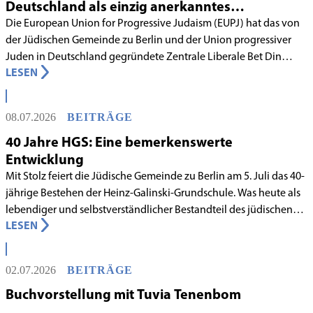
Deutschland als einzig anerkanntes
liberales Rabbinatsgericht
Die European Union for Progressive Judaism (EUPJ) hat das von
der Jüdischen Gemeinde zu Berlin und der Union progressiver
Juden in Deutschland gegründete Zentrale Liberale Bet Din
LESEN
Deutschland mit Wirkung zum 1. Juni 2026 als anerkanntes
Rabbinatsgericht aufgenommen.
08.07.2026
BEITRÄGE
40 Jahre HGS: Eine bemerkenswerte
Entwicklung
Mit Stolz feiert die Jüdische Gemeinde zu Berlin am 5. Juli das 40-
jährige Bestehen der Heinz-Galinski-Grundschule. Was heute als
lebendiger und selbstverständlicher Bestandteil des jüdischen
LESEN
Lebens in Berlin gilt, begann in den 1980er-Jahren unter
schwierigen Voraussetzungen. Vor dem Hintergrund eines
innergemeindlichen Wandels entstand bereits 1983 die Idee, eine
02.07.2026
BEITRÄGE
jüdische Grundschule zu gründen.
Buchvorstellung mit Tuvia Tenenbom