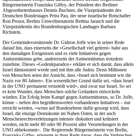
Bürgermeisterin Franziska Giffey, der Präsident des Berliner
Abgeordnetenhauses Dennis Buchner, die Vizepräsidentin des
Deutschen Bundestages Petra Pau, der neue israelische Botschafter
Ron Prosor, Berlins Umweltsenatorin Bettina Jarasch und die
Vizepräsidentin des Brandenburgischen Landtages Barbara
Richstein.
Der Gemeindevorsitzende Dr. Gideon Joffe wies in seiner Rede
darauf hin, dass einerseits die »Gesellschaft viel gelernt« habe aus
den damaligen Ereignissen und es viele Initiativen gegen
Antisemitismus gebe, andererseits der Antisemitismus trotzdem
zunehme. Dieses »Gedenkparadox« erkläre er sich damit, dass allein
Israel dämonisiert werde und mit ihm alle Juden. Denn Millionen
von Menschen seien der Ansicht, dass »Israel sich benimmt wie die
Nazis vor 80 Jahren«. Ein wesentlicher Grund dafür sei, »dass Israel
in der UNO permanent verurteilt wird«, und zwar nur Israel. So sei
es kein Wunder, dass Menschen solche Gedanken entwickeln
würden. Ein Erfolg beim Kampf gegen Antisemitismus, so Dr. Joffe,
könne – neben den begrüßenswerten vorhandenen Initiativen – nur
erreicht werden, »wenn auf Bundesebene dafür gesorgt wird, dass
Israel, die einzige Demokratie im Nahen Osten, in der auch
Menschenrechtsverletzungen intensiv diskutiert und kritisiert
werden, nicht mehr 80 oder 90 Prozent aller Verurteilungen in der
UNO abbekommt«. Die Regierende Bürgermeisterin von Berlin,
Franziska Giffey, erinnerte in ihrer Rede daran, dass die Verbrechen