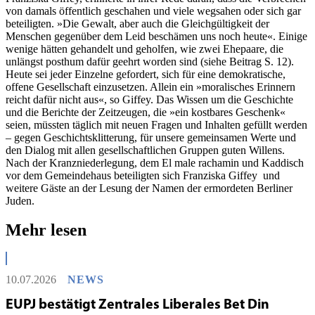
von damals öffentlich geschahen und viele wegsahen oder sich gar
beteiligten. »Die Gewalt, aber auch die Gleichgültigkeit der
Menschen gegenüber dem Leid beschämen uns noch heute«. Einige
wenige hätten gehandelt und geholfen, wie zwei Ehepaare, die
unlängst posthum dafür geehrt worden sind (siehe Beitrag S. 12).
Heute sei jeder Einzelne gefordert, sich für eine demokratische,
offene Gesellschaft einzusetzen. Allein ein »moralisches Erinnern
reicht dafür nicht aus«, so Giffey. Das Wissen um die Geschichte
und die Berichte der Zeitzeugen, die »ein kostbares Geschenk«
seien, müssten täglich mit neuen Fragen und Inhalten gefüllt werden
– gegen Geschichtsklitterung, für unsere gemeinsamen Werte und
den Dialog mit allen gesellschaftlichen Gruppen guten Willens.
Nach der Kranzniederlegung, dem El male rachamin und Kaddisch
vor dem Gemeindehaus beteiligten sich Franziska Giffey und
weitere Gäste an der Lesung der Namen der ermordeten Berliner
Juden.
Mehr lesen
10.07.2026
NEWS
EUPJ bestätigt Zentrales Liberales Bet Din