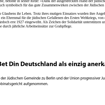
, betonte in seiner Rede: »Dank der ausgestreckten Hand der jüdische
uch symbolisch für das gute Zusammenwirken zwischen der Jüdischen G
n Glaubens ihr Leben. Trotz ihres mutigen Einsatzes wurden ihre Angeh
ein Ehrenmal für die jüdischen Gefallenen des Ersten Weltkriegs, von 
doch erst 1927 eingeweiht. Als Zeichen der Solidarität unterstützen 
e durch jährliche Arbeitseinsätze zur Grabpflege.
Bet Din Deutschland als einzig aner
 der Jüdischen Gemeinde zu Berlin und der Union progressiver Ju
abbinatsgericht aufgenommen.