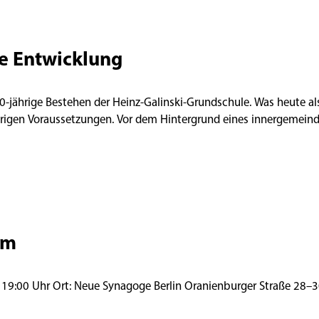
e Entwicklung
 40-jährige Bestehen der Heinz-Galinski-Grundschule. Was heute a
ierigen Voraussetzungen. Vor dem Hintergrund eines innergemeindl
om
Lesung des deut. Texts: Naomi Krauss Donnerstag, 9. Juli 2026 | 19:00 Uhr Ort: Neue Synagoge Berlin Oranienbu