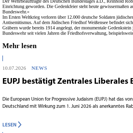
Der Wehrbeauftragte des Deutschen Bundestages a.D., Reinhold Robbe
Einrichtung geworden. Die Gedenkfeier steht heute gewissermaßen a
Bundeswehr.«
Im Ersten Weltkrieg verloren über 12.000 deutsche Soldaten jüdische
Antisemitismus. Auf dem Jüdischen Friedhof Weißensee befindet sich 
Gräbern wurde bereits 1914 angelegt, der monumentale Gedenkstein je
Bundeswehr seit vielen Jahren die Friedhofsverwaltung, beispielsweis
Mehr lesen
10.07.2026
NEWS
EUPJ bestätigt Zentrales Liberales 
Die European Union for Progressive Judaism (EUPJ) hat das von
Deutschland mit Wirkung zum 1. Juni 2026 als anerkanntes R
LESEN