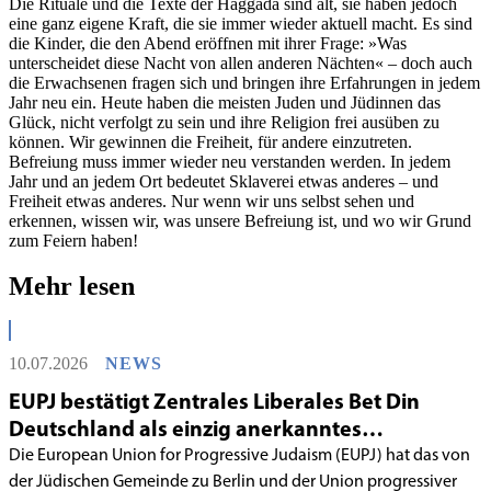
Die Rituale und die Texte der Haggada sind alt, sie haben jedoch
eine ganz eigene Kraft, die sie immer wieder aktuell macht. Es sind
die Kinder, die den Abend eröffnen mit ihrer Frage: »Was
unterscheidet diese Nacht von allen anderen Nächten« – doch auch
die Erwachsenen fragen sich und bringen ihre Erfahrungen in jedem
Jahr neu ein. Heute haben die meisten Juden und Jüdinnen das
Glück, nicht verfolgt zu sein und ihre Religion frei ausüben zu
können. Wir gewinnen die Freiheit, für andere einzutreten.
Befreiung muss immer wieder neu verstanden werden. In jedem
Jahr und an jedem Ort bedeutet Sklaverei etwas anderes – und
Freiheit etwas anderes. Nur wenn wir uns selbst sehen und
erkennen, wissen wir, was unsere Befreiung ist, und wo wir Grund
zum Feiern haben!
Mehr lesen
10.07.2026
NEWS
EUPJ bestätigt Zentrales Liberales Bet Din
Deutschland als einzig anerkanntes
liberales Rabbinatsgericht
Die European Union for Progressive Judaism (EUPJ) hat das von
der Jüdischen Gemeinde zu Berlin und der Union progressiver