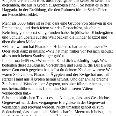
»In jeder Generation ist es unsere Aufgabe, uns selbst zu sehen als
diejenigen, die aus Ägypten ausgezogen sind«. So heisst es in der
Haggada, in der Erzählung, die den Rahmen für die Seder-Feiern
am Pessachfest bildet.
Mehr als 3000 Jahre ist es her, dass eine Gruppe von Sklaven in die
Freiheit zog, und doch feiern wir das Pessachfest, als ob die
Befreiung gerade erst stattgefunden habe. In jüdischen Kindergärten
und Schulen überall auf der Welt backen die Kinder Mazzot und
üben die alten Melodien.
»Mama, warum hat Pharao die Hebräer so hart arbeiten lassen?«
Oder auch ganz praktisch: »Wie hat man früher vor Pessach geputzt,
als es noch keinen Staubsauger gab?«
In der Tora heißt es: »Wenn dein Kind dich zukünftig fragt: Was
bedeuten diese Zeugnisse, Vorschriften und Regeln, die Der Ewige,
unser Gott euch gegeben hat, sollst du deinem Kind antworten: Wir
waren Sklaven des Pharao in Ägypten und der Ewige hat uns mit
starker Hand aus Ägypten herausgeführt. Und der Ewige brachte
Zeichen und Wunder über Ägypten, uns aber führte er heraus, um
uns heimzuführen in das Land, das Gott unseren Vätern
versprochen hat.«
Schon im biblischen Text ist es ein Anliegen, dass aus Geschichte
Gegenwart wird, dass vergangene Ereignisse in der Gegenwart
verstanden und relevant werden. Nicht umsonst gehört es zum
Sederabend, dass man in ein Stück scharfen Meerrettich beisst, um