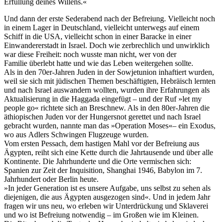
Erfüllung deines Willens.«
Und dann der erste Sederabend nach der Befreiung. Vielleicht noch
in einem Lager in Deutschland, vielleicht unterwegs auf einem
Schiff in die USA, vielleicht schon in einer Baracke in einer
Einwandererstadt in Israel. Doch wie zerbrechlich und unwirklich
war diese Freiheit: noch wusste man nicht, wer von der
Familie überlebt hatte und wie das Leben weitergehen sollte.
Als in den 70er-Jahren Juden in der Sowjetunion inhaftiert wurden,
weil sie sich mit jüdischen Themen beschäftigten, Hebräisch lernten
und nach Israel auswandern wollten, wurden ihre Erfahrungen als
Aktualisierung in die Haggada eingefügt – und der Ruf »let my
people go« richtete sich an Breschnew. Als in den 80er-Jahren die
äthiopischen Juden vor der Hungersnot gerettet und nach Israel
gebracht wurden, nannte man das »Operation Moses«– ein Exodus,
wo aus Adlers Schwingen Flugzeuge wurden.
Vom ersten Pessach, dem hastigen Mahl vor der Befreiung aus
Ägypten, reiht sich eine Kette durch die Jahrtausende und über alle
Kontinente. Die Jahrhunderte und die Orte vermischen sich:
Spanien zur Zeit der Inquisition, Shanghai 1946, Babylon im 7.
Jahrhundert oder Berlin heute.
»In jeder Generation ist es unsere Aufgabe, uns selbst zu sehen als
diejenigen, die aus Ägypten ausgezogen sind«. Und in jedem Jahr
fragen wir uns neu, wo erleben wir Unterdrückung und Sklaverei
und wo ist Befreiung notwendig – im Großen wie im Kleinen.