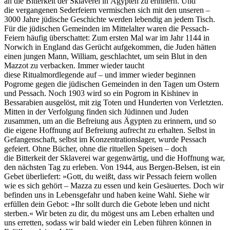
an die Bitterkeit der Sklaverei in Ägypten zu erinnern. Und
die vergangenen Sederfeiern vermischen sich mit den unseren –
3000 Jahre jüdische Geschichte werden lebendig an jedem Tisch.
Für die jüdischen Gemeinden im Mittelalter waren die Pessach-
Feiern häufig überschattet: Zum ersten Mal war im Jahr 1144 in
Norwich in England das Gerücht aufgekommen, die Juden hätten
einen jungen Mann, William, geschlachtet, um sein Blut in den
Mazzot zu verbacken. Immer wieder taucht
diese Ritualmordlegende auf – und immer wieder beginnen
Pogrome gegen die jüdischen Gemeinden in den Tagen um Ostern
und Pessach. Noch 1903 wird so ein Pogrom in Kishinev in
Bessarabien ausgelöst, mit zig Toten und Hunderten von Verletzten.
Mitten in der Verfolgung finden sich Jüdinnen und Juden
zusammen, um an die Befreiung aus Ägypten zu erinnern, und so
die eigene Hoffnung auf Befreiung aufrecht zu erhalten. Selbst in
Gefangenschaft, selbst im Konzentrationslager, wurde Pessach
gefeiert. Ohne Bücher, ohne die rituellen Speisen – doch
die Bitterkeit der Sklaverei war gegenwärtig, und die Hoffnung war,
den nächsten Tag zu erleben. Von 1944, aus Bergen-Belsen, ist ein
Gebet überliefert: »Gott, du weißt, dass wir Pessach feiern wollen
wie es sich gehört – Mazza zu essen und kein Gesäuertes. Doch wir
befinden uns in Lebensgefahr und haben keine Wahl. Siehe wir
erfüllen dein Gebot: »Ihr sollt durch die Gebote leben und nicht
sterben.« Wir beten zu dir, du mögest uns am Leben erhalten und
uns erretten, sodass wir bald wieder ein Leben führen können in