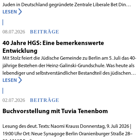
Juden in Deutschland gegründete Zentrale Liberale Bet Din
LESEN
Deutschland mit Wirkung zum 1. Juni 2026 als anerkanntes
Rabbinatsgericht aufgenommen.
08.07.2026
BEITRÄGE
40 Jahre HGS: Eine bemerkenswerte
Entwicklung
Mit Stolz feiert die Jüdische Gemeinde zu Berlin am 5. Juli das 40-
jährige Bestehen der Heinz-Galinski-Grundschule. Was heute als
lebendiger und selbstverständlicher Bestandteil des jüdischen
LESEN
Lebens in Berlin gilt, begann in den 1980er-Jahren unter
schwierigen Voraussetzungen. Vor dem Hintergrund eines
innergemeindlichen Wandels entstand bereits 1983 die Idee, eine
02.07.2026
BEITRÄGE
jüdische Grundschule zu gründen.
Buchvorstellung mit Tuvia Tenenbom
Lesung des deut. Texts: Naomi Krauss Donnerstag, 9. Juli 2026 |
19:00 Uhr Ort: Neue Synagoge Berlin Oranienburger Straße 28–