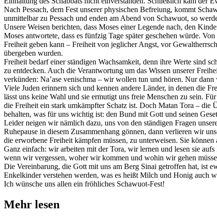
Einhaltung des Schabbats nicht einverstanden. Schließlich kam der E
Nach Pessach, dem Fest unserer physischen Befreiung, kommt Schaw
unmittelbar zu Pessach und enden am Abend von Schawuot, so werden
Unsere Weisen berichten, dass Moses einer Legende nach, den Kindern
Moses antwortete, dass es fünfzig Tage später geschehen würde. Von d
Freiheit geben kann – Freiheit von jeglicher Angst, vor Gewaltherrs
übergeben wurden.
Freiheit bedarf einer ständigen Wachsamkeit, denn ihre Werte sind schn
zu entdecken. Auch die Verantwortung um das Wissen unserer Freihei
verkünden: Na’ase venischma – wir wollen tun und hören. Nur dann w
Viele Juden erinnern sich und kennen andere Länder, in denen die Fre
lässt uns keine Wahl und sie ermutigt uns freie Menschen zu sein. Für
die Freiheit ein stark umkämpfter Schatz ist. Doch Matan Tora – die
behalten, was für uns wichtig ist: den Bund mit Gott und seinen Gese
Leider neigen wir nämlich dazu, uns von den ständigen Fragen unsere
Ruhepause in diesem Zusammenhang gönnen, dann verlieren wir unsere
die erworbene Freiheit kämpfen müssen, zu unterweisen. Sie können 
Ganz einfach: wir arbeiten mit der Tora, wir lernen und lesen sie auf
wenn wir vergessen, woher wir kommen und wohin wir gehen müssen
Die Vereinbarung, die Gott mit uns am Berg Sinai getroffen hat, ist 
Enkelkinder verstehen werden, was es heißt Milch und Honig auch we
Ich wünsche uns allen ein fröhliches Schawuot-Fest!
Mehr lesen