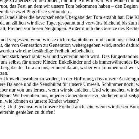
wige zu allerletzt zu den Juden, und ihre Antwort war: wir wollen tun
uot, das Fest, an dem wir unsere Tora bekommen haben – den Beginn 
 diese zwei Pilgerfeste verbunden.
 Israels über die bevorstehende Übergabe der Tora erzählt hat. Die Kin
a an zählten wir diese Tage, gespannt und vorwärts blickend bis zum fü
chaft, Freiheit vor bösen Neigungen. Außer durch die Gesetze des Rech
ell vergessen, wenn wir sie nicht rekapitulieren und somit uns selbst da
t, die von Generation zu Generation weitergegeben wird, stockt dadur
erden wir eine beständige Freiheit beibehalten.
iheit stark beschränkt war und weiterhin auch wird. Das Eingeständnis 
 uns selbst, für unsere Kinder, Enkelkinder und als immerwährendes Beis
 Übergabe der Tora an uns, erinnert daran, woher wir kommen und wer 
tzen.
r Umwelt ausruhen zu wollen, in der Hoffnung, dass unsere Anstrengung
 Balance und die Sensibilität für unsere Umwelt. Schlimmer noch: wi
aber nur von uns lernen, wenn wir sie anleiten. Und wie machen wir d
s Neue. Wir bemühen uns, in jeder Generation sie zu studieren und zeit
, wie können es unsere Kinder wissen?
ewig. Und genauso wird unsere Freiheit auch sein, wenn wir diesen Bun
iterhin genießen zu dürfen!