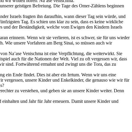
 und wir wollen hören: Na’ase venischma.
unserer geistigen Befreiung. Die Tage des Omer-Zählens beginnen
der Israels fragten ihn daraufhin, wann dieser Tag sein würde, und
nfzigsten Tag. Es schien uns klar zu sein, dass es keine wirkliche
tes und der Beständigkeit, welche vom Ewigen den Kindern Israels
ran erinnern. Wenn wir sie verlieren, ist es schwer, sie für uns wieder
ch. Wie unsere Vorfahren am Berg Sinai, so müssen auch wir
von Na’ase Venischma ist eine Verpflichtung, die weiterwirkt. Sie
piel auch für die Nationen der Welt. Viel zu oft vergessen wir, dass
wir sind. Fortwährend ermahnt und zwingt uns die Tora, das zu
 ein Ende findet. Dies ist aber ein Irrtum. Wenn wir uns eine
r vergessen, unsere Kinder und Enkelkinder, die genauso wie wir für
as?
gerechter zu verstehen, und geben sie an unsere Kinder weiter. Denn
d einhalten und Jahr für Jahr erneuern. Damit unsere Kinder und