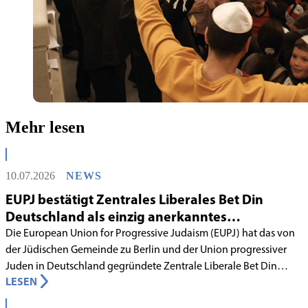
Mehr lesen
10.07.2026
NEWS
EUPJ bestätigt Zentrales Liberales Bet Din
Deutschland als einzig anerkanntes
liberales Rabbinatsgericht
Die European Union for Progressive Judaism (EUPJ) hat das von
der Jüdischen Gemeinde zu Berlin und der Union progressiver
Juden in Deutschland gegründete Zentrale Liberale Bet Din
LESEN
Deutschland mit Wirkung zum 1. Juni 2026 als anerkanntes
Rabbinatsgericht aufgenommen.