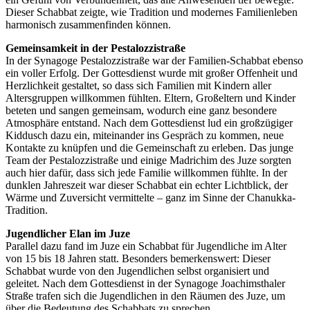
Dieser Schabbat zeigte, wie Tradition und modernes Familienleben
harmonisch zusammenfinden können.
Gemeinsamkeit in der Pestalozzistraße
In der Synagoge Pestalozzistraße war der Familien-Schabbat ebenso
ein voller Erfolg. Der Gottesdienst wurde mit großer Offenheit und
Herzlichkeit gestaltet, so dass sich Familien mit Kindern aller
Altersgruppen willkommen fühlten. Eltern, Großeltern und Kinder
beteten und sangen gemeinsam, wodurch eine ganz besondere
Atmosphäre entstand. Nach dem Gottesdienst lud ein großzügiger
Kiddusch dazu ein, miteinander ins Gespräch zu kommen, neue
Kontakte zu knüpfen und die Gemeinschaft zu erleben. Das junge
Team der Pestalozzistraße und einige Madrichim des Juze sorgten
auch hier dafür, dass sich jede Familie willkommen fühlte. In der
dunklen Jahreszeit war dieser Schabbat ein echter Lichtblick, der
Wärme und Zuversicht vermittelte – ganz im Sinne der Chanukka-
Tradition.
Jugendlicher Elan im Juze
Parallel dazu fand im Juze ein Schabbat für Jugendliche im Alter
von 15 bis 18 Jahren statt. Besonders bemerkenswert: Dieser
Schabbat wurde von den Jugendlichen selbst organisiert und
geleitet. Nach dem Gottesdienst in der Synagoge Joachimsthaler
Straße trafen sich die Jugendlichen in den Räumen des Juze, um
über die Bedeutung des Schabbats zu sprechen.