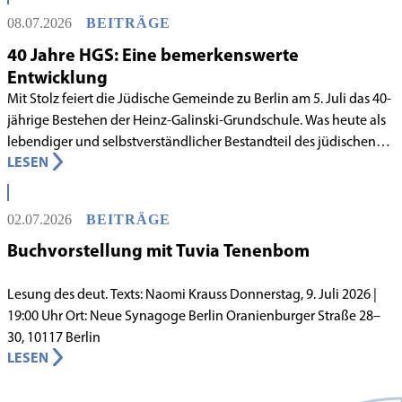
08.07.2026
BEITRÄGE
40 Jahre HGS: Eine bemerkenswerte
Entwicklung
Mit Stolz feiert die Jüdische Gemeinde zu Berlin am 5. Juli das 40-
jährige Bestehen der Heinz-Galinski-Grundschule. Was heute als
lebendiger und selbstverständlicher Bestandteil des jüdischen
LESEN
Lebens in Berlin gilt, begann in den 1980er-Jahren unter
schwierigen Voraussetzungen. Vor dem Hintergrund eines
innergemeindlichen Wandels entstand bereits 1983 die Idee, eine
02.07.2026
BEITRÄGE
jüdische Grundschule zu gründen.
Buchvorstellung mit Tuvia Tenenbom
Lesung des deut. Texts: Naomi Krauss Donnerstag, 9. Juli 2026 |
19:00 Uhr Ort: Neue Synagoge Berlin Oranienburger Straße 28–
30, 10117 Berlin
LESEN