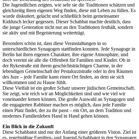
Die Jugendlichen zeigten, wie sehr sie die Traditionen schätzen und
gleichzeitig ihren eigenen Weg finden, diese mit Leben zu füllen. Es
wurde diskutiert, gelacht und schließlich beim gemeinsamer
Kiddusch lecker gegessen. Dieser Schabbat machte deutlich, dass
die junge Generation nicht nur an den Traditionen festhält, sondern
sie aktiv und mit Begeisterung weiterträgt.
Besonders schön ist, dass diese Veranstaltungen in so
unterschiedlichen Synagogen stattfinden konnten. Jede Synagoge in
Berlin hat ihren eigenen Charakter, ihre eigene Atmosphäre, und
doch vereint sie alle die Offenheit für Familien und Kinder. Ob in
der Rykestraße mit ihrem geschichtsträchtigen Charme, in der
lebendigen Gemeinschaft der Pestalozzistraße oder in den Räumen
des Juze – jede Familie kann einen Ort finden, an dem sie sich
willkommen und zu Hause fühlt.
Diese Vielfalt ist ein großer Schatz unserer jüdischen Gemeinschaft.
Sie zeigt, wie reich wir an Möglichkeiten sind und wie viel wir
voneinander lernen können. Die große Auswahl an Synagogen und
die engagierten Rabbiner machen es möglich, dass jede Familie
einen Platz findet, der zu ihr passt – ein Ort, an dem Tradition und
modernes Familienleben Hand in Hand gehen können.
Ein Blick in die Zukunft
Diese Schabbatot sind nur der Anfang einer größeren Vision. Ziel ist
es, regelmäßige Familien- und Jugend-Schabbatot in den Synagogen