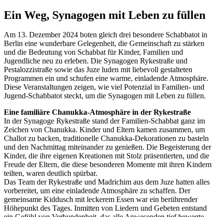
Ein Weg, Synagogen mit Leben zu füllen
Am 13. Dezember 2024 boten gleich drei besondere Schabbatot in
Berlin eine wunderbare Gelegenheit, die Gemeinschaft zu stärken
und die Bedeutung von Schabbat für Kinder, Familien und
Jugendliche neu zu erleben. Die Synagogen Rykestraße und
Pestalozzistraße sowie das Juze luden mit liebevoll gestalteten
Programmen ein und schufen eine warme, einladende Atmosphäre.
Diese Veranstaltungen zeigen, wie viel Potenzial in Familien- und
Jugend-Schabbatot steckt, um die Synagogen mit Leben zu füllen.
Eine familiäre Chanukka-Atmosphäre in der Rykestraße
In der Synagoge Rykestraße stand der Familien-Schabbat ganz im
Zeichen von Chanukka. Kinder und Eltern kamen zusammen, um
Challot zu backen, traditionelle Chanukka-Dekorationen zu basteln
und den Nachmittag miteinander zu genießen. Die Begeisterung der
Kinder, die ihre eigenen Kreationen mit Stolz präsentierten, und die
Freude der Eltern, die diese besonderen Momente mit ihren Kindern
teilten, waren deutlich spürbar.
Das Team der Rykestraße und Madrichim aus dem Juze hatten alles
vorbereitet, um eine einladende Atmosphäre zu schaffen. Der
gemeinsame Kiddusch mit leckerem Essen war ein berührender
Höhepunkt des Tages. Inmitten von Liedern und Gebeten entstand
ein Gefühl von Verbundenheit, das alle Anwesenden tief bewegte.