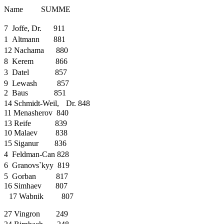
Name SUMME
7 Joffe, Dr. 911
1 Altmann 881
12 Nachama 880
8 Kerem 866
3 Datel 857
9 Lewash 857
2 Baus 851
14 Schmidt-Weil, Dr. 848
11 Menasherov 840
13 Reife 839
10 Malaev 838
15 Siganur 836
4 Feldman-Can 828
6 Granovs`kyy 819
5 Gorban 817
16 Simhaev 807
17 Wabnik 807
27 Vingron 249