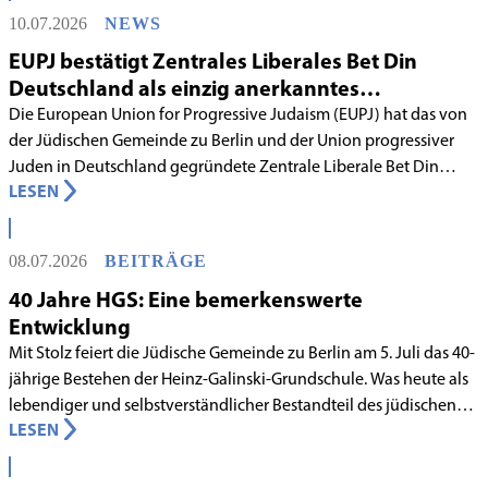
10.07.2026
NEWS
EUPJ bestätigt Zentrales Liberales Bet Din
Deutschland als einzig anerkanntes
liberales Rabbinatsgericht
Die European Union for Progressive Judaism (EUPJ) hat das von
der Jüdischen Gemeinde zu Berlin und der Union progressiver
Juden in Deutschland gegründete Zentrale Liberale Bet Din
LESEN
Deutschland mit Wirkung zum 1. Juni 2026 als anerkanntes
Rabbinatsgericht aufgenommen.
08.07.2026
BEITRÄGE
40 Jahre HGS: Eine bemerkenswerte
Entwicklung
Mit Stolz feiert die Jüdische Gemeinde zu Berlin am 5. Juli das 40-
jährige Bestehen der Heinz-Galinski-Grundschule. Was heute als
lebendiger und selbstverständlicher Bestandteil des jüdischen
LESEN
Lebens in Berlin gilt, begann in den 1980er-Jahren unter
schwierigen Voraussetzungen. Vor dem Hintergrund eines
innergemeindlichen Wandels entstand bereits 1983 die Idee, eine