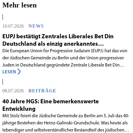
Mehr lesen
10.07.2026
NEWS
EUPJ bestätigt Zentrales Liberales Bet Din
Deutschland als einzig anerkanntes
liberales Rabbinatsgericht
Die European Union for Progressive Judaism (EUPJ) hat das von
der Jüdischen Gemeinde zu Berlin und der Union progressiver
Juden in Deutschland gegründete Zentrale Liberale Bet Din
LESEN
Deutschland mit Wirkung zum 1. Juni 2026 als anerkanntes
Rabbinatsgericht aufgenommen.
08.07.2026
BEITRÄGE
40 Jahre HGS: Eine bemerkenswerte
Entwicklung
Mit Stolz feiert die Jüdische Gemeinde zu Berlin am 5. Juli das 40-
jährige Bestehen der Heinz-Galinski-Grundschule. Was heute als
lebendiger und selbstverständlicher Bestandteil des jüdischen