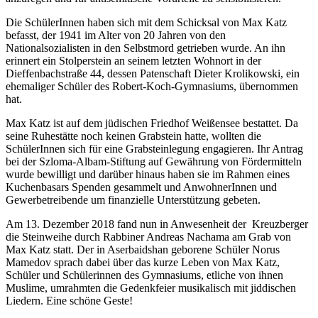
Die SchülerInnen haben sich mit dem Schicksal von Max Katz
befasst, der 1941 im Alter von 20 Jahren von den
Nationalsozialisten in den Selbstmord getrieben wurde. An ihn
erinnert ein Stolperstein an seinem letzten Wohnort in der
Dieffenbachstraße 44, dessen Patenschaft Dieter Krolikowski, ein
ehemaliger Schüler des Robert-Koch-Gymnasiums, übernommen
hat.
Max Katz ist auf dem jüdischen Friedhof Weißensee bestattet. Da
seine Ruhestätte noch keinen Grabstein hatte, wollten die
SchülerInnen sich für eine Grabsteinlegung engagieren. Ihr Antrag
bei der Szloma-Albam-Stiftung auf Gewährung von Fördermitteln
wurde bewilligt und darüber hinaus haben sie im Rahmen eines
Kuchenbasars Spenden gesammelt und AnwohnerInnen und
Gewerbetreibende um finanzielle Unterstützung gebeten.
Am 13. Dezember 2018 fand nun in Anwesenheit der Kreuzberger
die Steinweihe durch Rabbiner Andreas Nachama am Grab von
Max Katz statt. Der in Aserbaidshan geborene Schüler Norus
Mamedov sprach dabei über das kurze Leben von Max Katz,
Schüler und Schülerinnen des Gymnasiums, etliche von ihnen
Muslime, umrahmten die Gedenkfeier musikalisch mit jiddischen
Liedern. Eine schöne Geste!