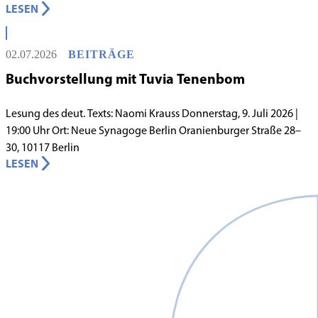
LESEN
Lebens in Berlin gilt, begann in den 1980er-Jahren unter
schwierigen Voraussetzungen. Vor dem Hintergrund eines
innergemeindlichen Wandels entstand bereits 1983 die Idee, eine
02.07.2026
BEITRÄGE
jüdische Grundschule zu gründen.
Buchvorstellung mit Tuvia Tenenbom
Lesung des deut. Texts: Naomi Krauss Donnerstag, 9. Juli 2026 |
19:00 Uhr Ort: Neue Synagoge Berlin Oranienburger Straße 28–
30, 10117 Berlin
LESEN