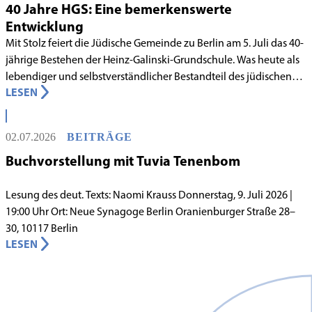
40 Jahre HGS: Eine bemerkenswerte
Entwicklung
Mit Stolz feiert die Jüdische Gemeinde zu Berlin am 5. Juli das 40-
jährige Bestehen der Heinz-Galinski-Grundschule. Was heute als
lebendiger und selbstverständlicher Bestandteil des jüdischen
LESEN
Lebens in Berlin gilt, begann in den 1980er-Jahren unter
schwierigen Voraussetzungen. Vor dem Hintergrund eines
innergemeindlichen Wandels entstand bereits 1983 die Idee, eine
02.07.2026
BEITRÄGE
jüdische Grundschule zu gründen.
Buchvorstellung mit Tuvia Tenenbom
Lesung des deut. Texts: Naomi Krauss Donnerstag, 9. Juli 2026 |
19:00 Uhr Ort: Neue Synagoge Berlin Oranienburger Straße 28–
30, 10117 Berlin
LESEN