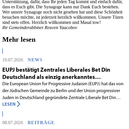
Unterstützung, dafür, dass Ihr jeden Tag kommt und einfach dafür,
dass es Euch gibt. Die Synagoge kann nur Dank Euch bestehen.
Wer unsere Synagoge noch nicht gesehen hat und diese Schönheit
besuchen möchte, ist jederzeit herzlich willkommen. Unsere Türen
sind stets offen. Herzlich willkommen und Masal tow!
Ihr Gemeinderabbiner Reuven Yaacobov
Mehr lesen
10.07.2026
NEWS
EUPJ bestätigt Zentrales Liberales Bet Din
Deutschland als einzig anerkanntes
liberales Rabbinatsgericht
Die European Union for Progressive Judaism (EUPJ) hat das von
der Jüdischen Gemeinde zu Berlin und der Union progressiver
Juden in Deutschland gegründete Zentrale Liberale Bet Din
LESEN
Deutschland mit Wirkung zum 1. Juni 2026 als anerkanntes
Rabbinatsgericht aufgenommen.
08.07.2026
BEITRÄGE