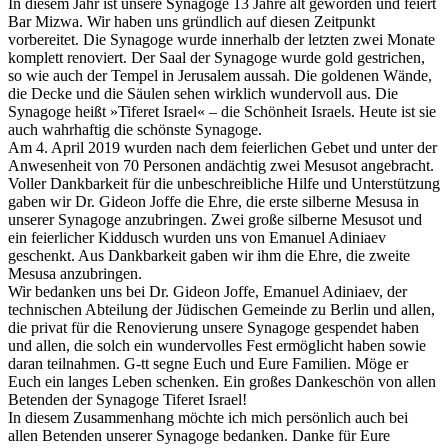
In diesem Jahr ist unsere Synagoge 13 Jahre alt geworden und feiert
Bar Mizwa. Wir haben uns gründlich auf diesen Zeitpunkt
vorbereitet. Die Synagoge wurde innerhalb der letzten zwei Monate
komplett renoviert. Der Saal der Synagoge wurde gold gestrichen,
so wie auch der Tempel in Jerusalem aussah. Die goldenen Wände,
die Decke und die Säulen sehen wirklich wundervoll aus. Die
Synagoge heißt »Tiferet Israel« – die Schönheit Israels. Heute ist sie
auch wahrhaftig die schönste Synagoge.
Am 4. April 2019 wurden nach dem feierlichen Gebet und unter der
Anwesenheit von 70 Personen andächtig zwei Mesusot angebracht.
Voller Dankbarkeit für die unbeschreibliche Hilfe und Unterstützung
gaben wir Dr. Gideon Joffe die Ehre, die erste silberne Mesusa in
unserer Synagoge anzubringen. Zwei große silberne Mesusot und
ein feierlicher Kiddusch wurden uns von Emanuel Adiniaev
geschenkt. Aus Dankbarkeit gaben wir ihm die Ehre, die zweite
Mesusa anzubringen.
Wir bedanken uns bei Dr. Gideon Joffe, Emanuel Adiniaev, der
technischen Abteilung der Jüdischen Gemeinde zu Berlin und allen,
die privat für die Renovierung unsere Synagoge gespendet haben
und allen, die solch ein wundervolles Fest ermöglicht haben sowie
daran teilnahmen. G-tt segne Euch und Eure Familien. Möge er
Euch ein langes Leben schenken. Ein großes Dankeschön von allen
Betenden der Synagoge Tiferet Israel!
In diesem Zusammenhang möchte ich mich persönlich auch bei
allen Betenden unserer Synagoge bedanken. Danke für Eure