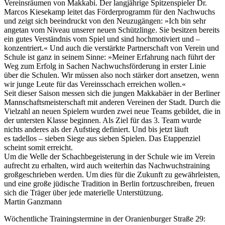
Vereinsräumen von Makkabi. Der langjährige Spitzenspieler Dr.
Marcos Kiesekamp leitet das Förderprogramm für den Nachwuchs
und zeigt sich beeindruckt von den Neuzugängen: »Ich bin sehr
angetan vom Niveau unserer neuen Schützlinge. Sie besitzen bereits
ein gutes Verständnis vom Spiel und sind hochmotiviert und –
konzentriert.« Und auch die verstärkte Partnerschaft von Verein und
Schule ist ganz in seinem Sinne: »Meiner Erfahrung nach führt der
Weg zum Erfolg in Sachen Nachwuchsförderung in erster Linie
über die Schulen. Wir müssen also noch stärker dort ansetzen, wenn
wir junge Leute für das Vereinsschach erreichen wollen.«
Seit dieser Saison messen sich die jungen Makkabäer in der Berliner
Mannschaftsmeisterschaft mit anderen Vereinen der Stadt. Durch die
Vielzahl an neuen Spielern wurden zwei neue Teams gebildet, die in
der untersten Klasse beginnen. Als Ziel für das 3. Team wurde
nichts anderes als der Aufstieg definiert. Und bis jetzt läuft
es tadellos – sieben Siege aus sieben Spielen. Das Etappenziel
scheint somit erreicht.
Um die Welle der Schachbegeisterung in der Schule wie im Verein
aufrecht zu erhalten, wird auch weiterhin das Nachwuchstraining
großgeschrieben werden. Um dies für die Zukunft zu gewährleisten,
und eine große jüdische Tradition in Berlin fortzuschreiben, freuen
sich die Träger über jede materielle Unterstützung.
Martin Ganzmann
Wöchentliche Trainingstermine in der Oranienburger Straße 29: