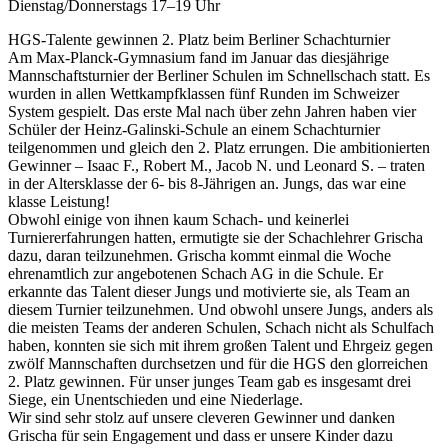
Dienstag/Donnerstags 17–19 Uhr
HGS-Talente gewinnen 2. Platz beim Berliner Schachturnier
Am Max-Planck-Gymnasium fand im Januar das diesjährige
Mannschaftsturnier der Berliner Schulen im Schnellschach statt. Es
wurden in allen Wettkampfklassen fünf Runden im Schweizer
System gespielt. Das erste Mal nach über zehn Jahren haben vier
Schüler der Heinz-Galinski-Schule an einem Schachturnier
teilgenommen und gleich den 2. Platz errungen. Die ambitionierten
Gewinner – Isaac F., Robert M., Jacob N. und Leonard S. – traten
in der Altersklasse der 6- bis 8-Jährigen an. Jungs, das war eine
klasse Leistung!
Obwohl einige von ihnen kaum Schach- und keinerlei
Turniererfahrungen hatten, ermutigte sie der Schachlehrer Grischa
dazu, daran teilzunehmen. Grischa kommt einmal die Woche
ehrenamtlich zur angebotenen Schach AG in die Schule. Er
erkannte das Talent dieser Jungs und motivierte sie, als Team an
diesem Turnier teilzunehmen. Und obwohl unsere Jungs, anders als
die meisten Teams der anderen Schulen, Schach nicht als Schulfach
haben, konnten sie sich mit ihrem großen Talent und Ehrgeiz gegen
zwölf Mannschaften durchsetzen und für die HGS den glorreichen
2. Platz gewinnen. Für unser junges Team gab es insgesamt drei
Siege, ein Unentschieden und eine Niederlage.
Wir sind sehr stolz auf unsere cleveren Gewinner und danken
Grischa für sein Engagement und dass er unsere Kinder dazu