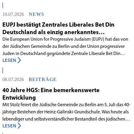
10.07.2026
NEWS
EUPJ bestätigt Zentrales Liberales Bet Din
Deutschland als einzig anerkanntes
liberales Rabbinatsgericht
Die European Union for Progressive Judaism (EUPJ) hat das von
der Jüdischen Gemeinde zu Berlin und der Union progressiver
Juden in Deutschland gegründete Zentrale Liberale Bet Din
LESEN
Deutschland mit Wirkung zum 1. Juni 2026 als anerkanntes
Rabbinatsgericht aufgenommen.
08.07.2026
BEITRÄGE
40 Jahre HGS: Eine bemerkenswerte
Entwicklung
Mit Stolz feiert die Jüdische Gemeinde zu Berlin am 5. Juli das 40-
jährige Bestehen der Heinz-Galinski-Grundschule. Was heute als
lebendiger und selbstverständlicher Bestandteil des jüdischen
LESEN
Lebens in Berlin gilt, begann in den 1980er-Jahren unter
schwierigen Voraussetzungen. Vor dem Hintergrund eines