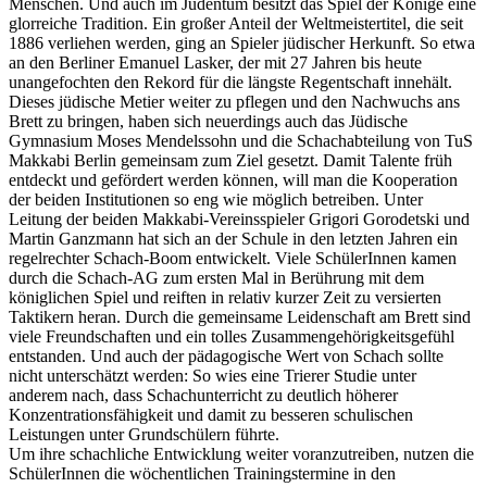
Menschen. Und auch im Judentum besitzt das Spiel der Könige eine
glorreiche Tradition. Ein großer Anteil der Weltmeistertitel, die seit
1886 verliehen werden, ging an Spieler jüdischer Herkunft. So etwa
an den Berliner Emanuel Lasker, der mit 27 Jahren bis heute
unangefochten den Rekord für die längste Regentschaft innehält.
Dieses jüdische Metier weiter zu pflegen und den Nachwuchs ans
Brett zu bringen, haben sich neuerdings auch das Jüdische
Gymnasium Moses Mendelssohn und die Schachabteilung von TuS
Makkabi Berlin gemeinsam zum Ziel gesetzt. Damit Talente früh
entdeckt und gefördert werden können, will man die Kooperation
der beiden Institutionen so eng wie möglich betreiben. Unter
Leitung der beiden Makkabi-Vereinsspieler Grigori Gorodetski und
Martin Ganzmann hat sich an der Schule in den letzten Jahren ein
regelrechter Schach-Boom entwickelt. Viele SchülerInnen kamen
durch die Schach-AG zum ersten Mal in Berührung mit dem
königlichen Spiel und reiften in relativ kurzer Zeit zu versierten
Taktikern heran. Durch die gemeinsame Leidenschaft am Brett sind
viele Freundschaften und ein tolles Zusammengehörigkeitsgefühl
entstanden. Und auch der pädagogische Wert von Schach sollte
nicht unterschätzt werden: So wies eine Trierer Studie unter
anderem nach, dass Schachunterricht zu deutlich höherer
Konzentrationsfähigkeit und damit zu besseren schulischen
Leistungen unter Grundschülern führte.
Um ihre schachliche Entwicklung weiter voranzutreiben, nutzen die
SchülerInnen die wöchentlichen Trainingstermine in den