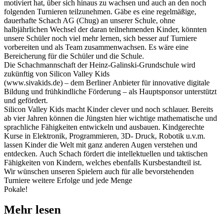
motiviert hat, über sich hinaus zu wachsen und auch an den noch
folgenden Turnieren teilzunehmen. Gäbe es eine regelmäßige,
dauerhafte Schach AG (Chug) an unserer Schule, ohne
halbjährlichen Wechsel der daran teilnehmenden Kinder, könnten
unsere Schüler noch viel mehr lernen, sich besser auf Turniere
vorbereiten und als Team zusammenwachsen. Es wäre eine
Bereicherung für die Schüler und die Schule.
Die Schachmannschaft der Heinz-Galinski-Grundschule wird
zukünftig von Silicon Valley Kids
(www.sivakids.de) – dem Berliner Anbieter für innovative digitale
Bildung und frühkindliche Förderung – als Hauptsponsor unterstützt
und gefördert.
Silicon Valley Kids macht Kinder clever und noch schlauer. Bereits
ab vier Jahren können die Jüngsten hier wichtige mathematische und
sprachliche Fähigkeiten entwickeln und ausbauen. Kindgerechte
Kurse in Elektronik, Programmieren, 3D- Druck, Robotik u.v.m.
lassen Kinder die Welt mit ganz anderen Augen verstehen und
entdecken. Auch Schach fördert die intellektuellen und taktischen
Fähigkeiten von Kindern, welches ebenfalls Kursbestandteil ist.
Wir wünschen unseren Spielern auch für alle bevorstehenden
Turniere weitere Erfolge und jede Menge
Pokale!
Mehr lesen