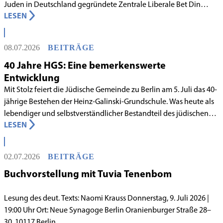
Juden in Deutschland gegründete Zentrale Liberale Bet Din
LESEN
Deutschland mit Wirkung zum 1. Juni 2026 als anerkanntes
Rabbinatsgericht aufgenommen.
08.07.2026
BEITRÄGE
40 Jahre HGS: Eine bemerkenswerte
Entwicklung
Mit Stolz feiert die Jüdische Gemeinde zu Berlin am 5. Juli das 40-
jährige Bestehen der Heinz-Galinski-Grundschule. Was heute als
lebendiger und selbstverständlicher Bestandteil des jüdischen
LESEN
Lebens in Berlin gilt, begann in den 1980er-Jahren unter
schwierigen Voraussetzungen. Vor dem Hintergrund eines
innergemeindlichen Wandels entstand bereits 1983 die Idee, eine
02.07.2026
BEITRÄGE
jüdische Grundschule zu gründen.
Buchvorstellung mit Tuvia Tenenbom
Lesung des deut. Texts: Naomi Krauss Donnerstag, 9. Juli 2026 |
19:00 Uhr Ort: Neue Synagoge Berlin Oranienburger Straße 28–
30, 10117 Berlin