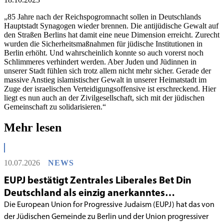
„85 Jahre nach der Reichspogromnacht sollen in Deutschlands
Hauptstadt Synagogen wieder brennen. Die antijüdische Gewalt auf
den Straßen Berlins hat damit eine neue Dimension erreicht. Zurecht
wurden die Sicherheitsmaßnahmen für jüdische Institutionen in
Berlin erhöht. Und wahrscheinlich konnte so auch vorerst noch
Schlimmeres verhindert werden. Aber Juden und Jüdinnen in
unserer Stadt fühlen sich trotz allem nicht mehr sicher. Gerade der
massive Anstieg islamistischer Gewalt in unserer Heimatstadt im
Zuge der israelischen Verteidigungsoffensive ist erschreckend. Hier
liegt es nun auch an der Zivilgesellschaft, sich mit der jüdischen
Gemeinschaft zu solidarisieren.“
Mehr lesen
10.07.2026
NEWS
EUPJ bestätigt Zentrales Liberales Bet Din
Deutschland als einzig anerkanntes
liberales Rabbinatsgericht
Die European Union for Progressive Judaism (EUPJ) hat das von
der Jüdischen Gemeinde zu Berlin und der Union progressiver