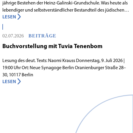
jährige Bestehen der Heinz-Galinski-Grundschule. Was heute als
lebendiger und selbstverständlicher Bestandteil des jüdischen
LESEN
Lebens in Berlin gilt, begann in den 1980er-Jahren unter
schwierigen Voraussetzungen. Vor dem Hintergrund eines
innergemeindlichen Wandels entstand bereits 1983 die Idee, eine
02.07.2026
BEITRÄGE
jüdische Grundschule zu gründen.
Buchvorstellung mit Tuvia Tenenbom
Lesung des deut. Texts: Naomi Krauss Donnerstag, 9. Juli 2026 |
19:00 Uhr Ort: Neue Synagoge Berlin Oranienburger Straße 28–
30, 10117 Berlin
LESEN