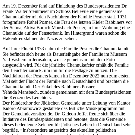
Am 19. Dezember fand auf Einladung des Bundespräsidenten Dr.
Frank-Walter Steinmeier im Schloss Bellevue eine gemeinsame
Channukafeier mit den Nachfahren der Familie Posner statt. 1931
fotografierte Rahel Posner, die Frau des letzten Kieler Rabbiners vor
der Schoa, Akiva Baruch Mansbach Posner, in ihrer Wohnung eine
Channukia auf der Fensterbank. Im Hintergrund waren schon die
Hakenkreuzfahnen der Nazis zu sehen.
Auf ihrer Flucht 1933 nahm die Familie Posner die Channukia mit.
Sie befindet sich heute als Dauerleihgabe der Familie im Museum
Yad Vashem in Jerusalem, wo sie gemeinsam mit dem Foto
ausgestellt wird. Für die jährliche Channukafeier erhält die Familie
den Leuchter zurück, um ihn für die Festtage zu nutzen. Die
Nachfahren der Posners kamen im Dezember 2022 nun zum ersten
Mal seit der Flucht der Familie nach Deutschland und brachten die
Channukia mit. Der Enkel des Rabbiners Posner,
Yehuda Mansbach, zündete gemeinsam mit dem Bundespräsidenten
die Kerzen des Leuchters.
Der Kinderchor der Jüdischen Gemeinde unter Leitung von Kantor
Isidoro Abramowicz gestaltete das festliche Musikprogramm mit.
Der Gemeindevorsitzende, Dr. Gideon Joffe, freute sich über die
Initiative des Bundespräsidenten und betonte, dass die Gemeinde
dieses bedeutende Zeichen für jüdisches Leben in Deutschland sehr
begrüße. »Insbesondere angesichts des aktuellen politischen