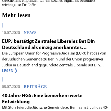
Geschehens empfinden wir ein solches Signal als besonders
wichtig«, so Dr. Joffe.
Mehr lesen
10.07.2026
NEWS
EUPJ bestätigt Zentrales Liberales Bet Din
Deutschland als einzig anerkanntes
liberales Rabbinatsgericht
Die European Union for Progressive Judaism (EUPJ) hat das von
der Jüdischen Gemeinde zu Berlin und der Union progressiver
Juden in Deutschland gegründete Zentrale Liberale Bet Din
LESEN
Deutschland mit Wirkung zum 1. Juni 2026 als anerkanntes
Rabbinatsgericht aufgenommen.
08.07.2026
BEITRÄGE
40 Jahre HGS: Eine bemerkenswerte
Entwicklung
Mit Stolz feiert die Jüdische Gemeinde zu Berlin am 5. Juli das 40-