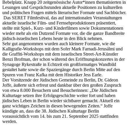
Bebelplatz. Knapp 20 zeitgenössische Autor*innen thematisierten in
Lesungen und Gesprächsrunden aktuelle Positionen zu kulturellen
und politischen Fragen mittels literarischer Formate und Sachbücher.
Das SERET Filmfestival, das auf internationalen Veranstaltungen
aktuelle israelische Film- und Fernsehproduktionen präsentiert,
stellte mit Spiel-, Kurz- und Kinderfilmen sowie Dokumentationen
wieder mehr als ein Dutzend Formate vor, die die ganze Bandbreite
jüdisch-israelischen Lebens heute in den Blick nehmen.
Sehr gut angenommen wurden auch kleinere Formate, wie die
Kalligrafie-Workshops mit dem Sofer Mark Farnadi-Jerusálmi und
die Graffiti-Workshops mit dem israelischen Street-Art-Künstler
Benzi Brofman, der schon während des Eröffnungskonzertes in der
Synagoge Rykestraße in Echtzeit ein großformatiges Wandbild
gestaltet hatte sowie die Spaziergänge durch Berlin Mitte auf den
Spuren von Franz Kafka mit dem Historiker Jess Earle.
Der Vorsitzende der Jüdischen Gemeinde zu Berlin, Dr. Gideon
Joffe, äußerte sich erfreut und dankbar über den großen Zuspruch
von etwa 8.000 Besuchern und Besucherinnen: „Die Jüdischen
Kulturtage setzen ihre Erfolgsgeschichte weiter fort und haben
jüdisches Leben in Berlin wieder sichtbarer gemacht. Aktuell ein
ganz wichtiges Zeichen in diesen bewegenden Zeiten.“ Joffe
kündigte an, dass die 38. Jüdischen Kulturtage Berlin
voraussichtlich vom 14. bis zum 21. September 2025 stattfinden
werden.