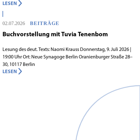
LESEN
Lebens in Berlin gilt, begann in den 1980er-Jahren unter
schwierigen Voraussetzungen. Vor dem Hintergrund eines
innergemeindlichen Wandels entstand bereits 1983 die Idee, eine
02.07.2026
BEITRÄGE
jüdische Grundschule zu gründen.
Buchvorstellung mit Tuvia Tenenbom
Lesung des deut. Texts: Naomi Krauss Donnerstag, 9. Juli 2026 |
19:00 Uhr Ort: Neue Synagoge Berlin Oranienburger Straße 28–
30, 10117 Berlin
LESEN