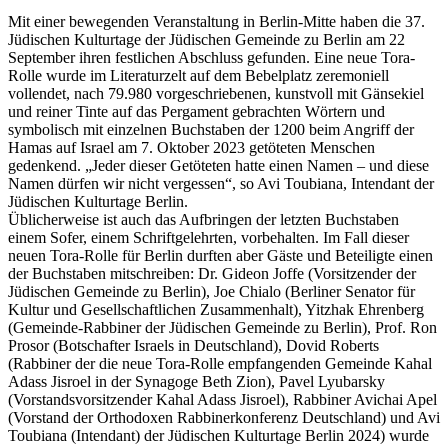
Mit einer bewegenden Veranstaltung in Berlin-Mitte haben die 37.
Jüdischen Kulturtage der Jüdischen Gemeinde zu Berlin am 22
September ihren festlichen Abschluss gefunden. Eine neue Tora-
Rolle wurde im Literaturzelt auf dem Bebelplatz zeremoniell
vollendet, nach 79.980 vorgeschriebenen, kunstvoll mit Gänsekiel
und reiner Tinte auf das Pergament gebrachten Wörtern und
symbolisch mit einzelnen Buchstaben der 1200 beim Angriff der
Hamas auf Israel am 7. Oktober 2023 getöteten Menschen
gedenkend. „Jeder dieser Getöteten hatte einen Namen – und diese
Namen dürfen wir nicht vergessen“, so Avi Toubiana, Intendant der
Jüdischen Kulturtage Berlin.
Üblicherweise ist auch das Aufbringen der letzten Buchstaben
einem Sofer, einem Schriftgelehrten, vorbehalten. Im Fall dieser
neuen Tora-Rolle für Berlin durften aber Gäste und Beteiligte einen
der Buchstaben mitschreiben: Dr. Gideon Joffe (Vorsitzender der
Jüdischen Gemeinde zu Berlin), Joe Chialo (Berliner Senator für
Kultur und Gesellschaftlichen Zusammenhalt), Yitzhak Ehrenberg
(Gemeinde-Rabbiner der Jüdischen Gemeinde zu Berlin), Prof. Ron
Prosor (Botschafter Israels in Deutschland), Dovid Roberts
(Rabbiner der die neue Tora-Rolle empfangenden Gemeinde Kahal
Adass Jisroel in der Synagoge Beth Zion), Pavel Lyubarsky
(Vorstandsvorsitzender Kahal Adass Jisroel), Rabbiner Avichai Apel
(Vorstand der Orthodoxen Rabbinerkonferenz Deutschland) und Avi
Toubiana (Intendant) der Jüdischen Kulturtage Berlin 2024) wurde