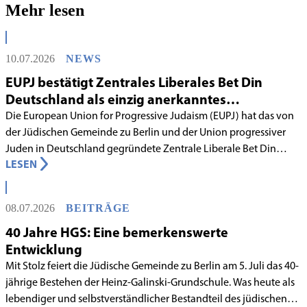
Mehr lesen
10.07.2026
NEWS
EUPJ bestätigt Zentrales Liberales Bet Din
Deutschland als einzig anerkanntes
liberales Rabbinatsgericht
Die European Union for Progressive Judaism (EUPJ) hat das von
der Jüdischen Gemeinde zu Berlin und der Union progressiver
Juden in Deutschland gegründete Zentrale Liberale Bet Din
LESEN
Deutschland mit Wirkung zum 1. Juni 2026 als anerkanntes
Rabbinatsgericht aufgenommen.
08.07.2026
BEITRÄGE
40 Jahre HGS: Eine bemerkenswerte
Entwicklung
Mit Stolz feiert die Jüdische Gemeinde zu Berlin am 5. Juli das 40-
jährige Bestehen der Heinz-Galinski-Grundschule. Was heute als
lebendiger und selbstverständlicher Bestandteil des jüdischen