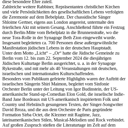
diese besondere Ehre zuteil.
Zahlreiche weitere Rabbiner, Repräsentanten christlicher Kirchen
und viele Persönlichkeiten des gesellschaftlichen Lebens verfolgten
die Zeremonie auf dem Bebelplatz. Der chassidische Sänger
Shloime Gertner, eigens aus London angereist, untermalte den
feierlichen Akt mit seinem Gesang. Anschließend führte ein Festzug
durch Berlin-Mitte vom Bebelplatz in die Brunnenstraße, wo die
neue Tora-Rolle in der Synagoge Beth Zion eingeweiht wurde.
Insgesamt begleiteten ca. 700 Personen diese außergewöhnliche
Manifestation jüdischen Lebens in der deutschen Hauptstadt.
Unter dem Motto „Licht“ – „Or“ hatte die Jüdische Gemeinde zu
Berlin vom 12. bis zum 22. September 2024 die diesjährigen
Jüdischen Kulturtage Berlin ausgerichtet, u. a. in der Synagoge
Rykestraße, und mit mehr als 40 Veranstaltungen mit deutschen,
israelischen und internationalen Kulturschaffenden.
Besonders vom Publikum gefeierte Highlights waren der Auftritt der
israelischen Sängerin Shiri Maimon, begleitet vom Sinfonie
Orchester Berlin unter der Leitung von Igor Budinstein, der US-
amerikanische Stand-up-Comedian Elon Gold, die israelische Indie-
Band Jane Bordeaux mit US-amerikanisch inspiriertem Folk und
Country und Hebräisch gesungenen Texten, der Singer-Songwriter
David Broza, und die aus dem Orchestre de Paris gegründete
Formation Sirba Octet, die Klezmer mit Ragtime, Jazz,
lateinamerikanischen Stilen, Musical-Melodien und Rock verbindet.
Auf großen Zuspruch stießen die Literaturtage im Zelt auf dem