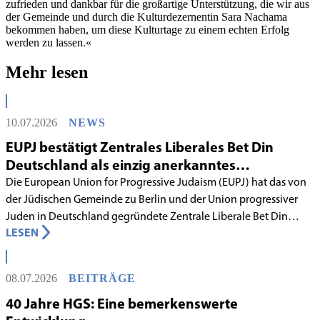
zufrieden und dankbar für die großartige Unterstützung, die wir aus
der Gemeinde und durch die Kulturdezernentin Sara Nachama
bekommen haben, um diese Kulturtage zu einem echten Erfolg
werden zu lassen.«
Mehr lesen
10.07.2026
NEWS
EUPJ bestätigt Zentrales Liberales Bet Din
Deutschland als einzig anerkanntes
liberales Rabbinatsgericht
Die European Union for Progressive Judaism (EUPJ) hat das von
der Jüdischen Gemeinde zu Berlin und der Union progressiver
Juden in Deutschland gegründete Zentrale Liberale Bet Din
LESEN
Deutschland mit Wirkung zum 1. Juni 2026 als anerkanntes
Rabbinatsgericht aufgenommen.
08.07.2026
BEITRÄGE
40 Jahre HGS: Eine bemerkenswerte