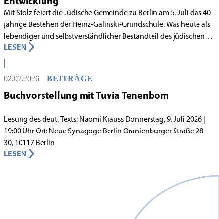
Entwicklung
Mit Stolz feiert die Jüdische Gemeinde zu Berlin am 5. Juli das 40-
jährige Bestehen der Heinz-Galinski-Grundschule. Was heute als
lebendiger und selbstverständlicher Bestandteil des jüdischen
LESEN
Lebens in Berlin gilt, begann in den 1980er-Jahren unter
schwierigen Voraussetzungen. Vor dem Hintergrund eines
innergemeindlichen Wandels entstand bereits 1983 die Idee, eine
02.07.2026
BEITRÄGE
jüdische Grundschule zu gründen.
Buchvorstellung mit Tuvia Tenenbom
Lesung des deut. Texts: Naomi Krauss Donnerstag, 9. Juli 2026 |
19:00 Uhr Ort: Neue Synagoge Berlin Oranienburger Straße 28–
30, 10117 Berlin
LESEN