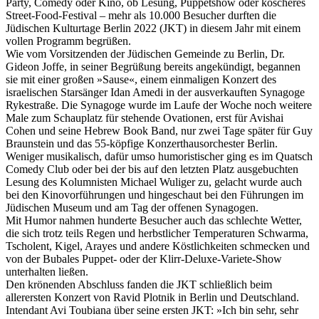
Party, Comedy oder Kino, ob Lesung, Puppetshow oder koscheres
Street-Food-Festival – mehr als 10.000 Besucher durften die
Jüdischen Kulturtage Berlin 2022 (JKT) in diesem Jahr mit einem
vollen Programm begrüßen.
Wie vom Vorsitzenden der Jüdischen Gemeinde zu Berlin, Dr.
Gideon Joffe, in seiner Begrüßung bereits angekündigt, begannen
sie mit einer großen »Sause«, einem einmaligen Konzert des
israelischen Starsänger Idan Amedi in der ausverkauften Synagoge
Rykestraße. Die Synagoge wurde im Laufe der Woche noch weitere
Male zum Schauplatz für stehende Ovationen, erst für Avishai
Cohen und seine Hebrew Book Band, nur zwei Tage später für Guy
Braunstein und das 55-köpfige Konzerthausorchester Berlin.
Weniger musikalisch, dafür umso humoristischer ging es im Quatsch
Comedy Club oder bei der bis auf den letzten Platz ausgebuchten
Lesung des Kolumnisten Michael Wuliger zu, gelacht wurde auch
bei den Kinovorführungen und hingeschaut bei den Führungen im
Jüdischen Museum und am Tag der offenen Synagogen.
Mit Humor nahmen hunderte Besucher auch das schlechte Wetter,
die sich trotz teils Regen und herbstlicher Temperaturen Schwarma,
Tscholent, Kigel, Arayes und andere Köstlichkeiten schmecken und
von der Bubales Puppet- oder der Klirr-Deluxe-Variete-Show
unterhalten ließen.
Den krönenden Abschluss fanden die JKT schließlich beim
allerersten Konzert von Ravid Plotnik in Berlin und Deutschland.
Intendant Avi Toubiana über seine ersten JKT: »Ich bin sehr, sehr