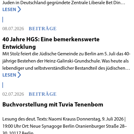
Juden in Deutschland gegründete Zentrale Liberale Bet Din
LESEN
Deutschland mit Wirkung zum 1. Juni 2026 als anerkanntes
Rabbinatsgericht aufgenommen.
08.07.2026
BEITRÄGE
40 Jahre HGS: Eine bemerkenswerte
Entwicklung
Mit Stolz feiert die Jüdische Gemeinde zu Berlin am 5. Juli das 40-
jährige Bestehen der Heinz-Galinski-Grundschule. Was heute als
lebendiger und selbstverständlicher Bestandteil des jüdischen
LESEN
Lebens in Berlin gilt, begann in den 1980er-Jahren unter
schwierigen Voraussetzungen. Vor dem Hintergrund eines
innergemeindlichen Wandels entstand bereits 1983 die Idee, eine
02.07.2026
BEITRÄGE
jüdische Grundschule zu gründen.
Buchvorstellung mit Tuvia Tenenbom
Lesung des deut. Texts: Naomi Krauss Donnerstag, 9. Juli 2026 |
19:00 Uhr Ort: Neue Synagoge Berlin Oranienburger Straße 28–
30, 10117 Berlin