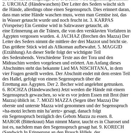
2. URCHAZ (Händewaschen) Der Leiter des Seders wäscht sich
die Hände, allerdings ohne einen Segensspruch. Dies erinnert daran,
dass man seine Hände waschen muss, wenn man Gemüse isst, das
in Wasser getaucht wurde und noch feucht ist. 3. KARPAS
(Vorspeise) Ein Gemüse wird in Salzwasser getaucht, als
eine Erinnerung an die Tränen, die von den versklavten Vorfahren in
Ägypten vergossen wurden. 4. JACHAZ (Brechen des Mazza) Der
Leiter des Seders nimmt die mittlere der drei Mazzot und bricht sie.
Das größere Stück wird als Afikoman aufbewahrt. 5. MAGGID
(Erzählung) An dieser Stelle folgt der wichtigste Teil
des Sederabends. Verschiedene Texte aus der Tora und den
Midraschim werden vorgelesen und erörtert. Am Anfang dieses
Abschnittes steht das bekannte Lied MA NISCHTANA, in dem
vier Fragen gestellt werden. Der Abschnitt endet mit dem ersten Teil
des Hallel, gefolgt von einem Segensspruch über die
Errettung aus Ägypten. Der 2. Becher wird angelehnt getrunken.
6. ROCHZA (Händewaschen) Jetzt werden die Hände mit einem
Segensspruch gewaschen, so wie es vor jedem Essen mit Brot (hier
Mazza) üblich ist. 7. MOZI MAZZA (Segen über Mazza) Die
oberste und unterste Mazza wird genommen und der Segensspruch
»ha-motzi lechem min ha’aretz« gesagt, danach folgt
ein Segensspruch bezüglich des Gebots Mazza zu essen. 8.
MAROR (Bitterkraut) Man nimmt Maror, taucht es in Charoset und
isst es, nachdem man den Segensspruch gesagt hat. 9. KORECH
(Sandwich In Erinnerung an den Brauch Hillels, der