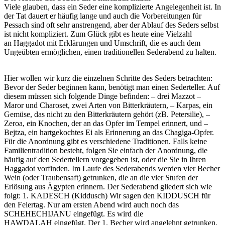
Viele glauben, dass ein Seder eine komplizierte Angelegenheit ist. In
der Tat dauert er häufig lange und auch die Vorbereitungen für
Pessach sind oft sehr anstrengend, aber der Ablauf des Seders selbst
ist nicht kompliziert. Zum Glück gibt es heute eine Vielzahl
an Haggadot mit Erklärungen und Umschrift, die es auch dem
Ungeübten ermöglichen, einen traditionellen Sederabend zu halten.
Hier wollen wir kurz die einzelnen Schritte des Seders betrachten:
Bevor der Seder beginnen kann, benötigt man einen Sederteller. Auf
diesem müssen sich folgende Dinge befinden: – drei Mazzot –
Maror und Charoset, zwei Arten von Bitterkräutern, – Karpas, ein
Gemüse, das nicht zu den Bitterkräutern gehört (zB. Petersilie), –
Zeroa, ein Knochen, der an das Opfer im Tempel erinnert, und –
Bejtza, ein hartgekochtes Ei als Erinnerung an das Chagiga-Opfer.
Für die Anordnung gibt es verschiedene Traditionen. Falls keine
Familientradition besteht, folgen Sie einfach der Anordnung, die
häufig auf den Sedertellern vorgegeben ist, oder die Sie in Ihren
Haggadot vorfinden. Im Laufe des Sederabends werden vier Becher
Wein (oder Traubensaft) getrunken, die an die vier Stufen der
Erlösung aus Ägypten erinnern. Der Sederabend gliedert sich wie
folgt: 1. KADESCH (Kiddusch) Wir sagen den KIDDUSCH für
den Feiertag. Nur am ersten Abend wird auch noch das
SCHEHECHIJANU eingefügt. Es wird die
HAWDALAH eingefügt. Der 1. Becher wird angelehnt getrunken.