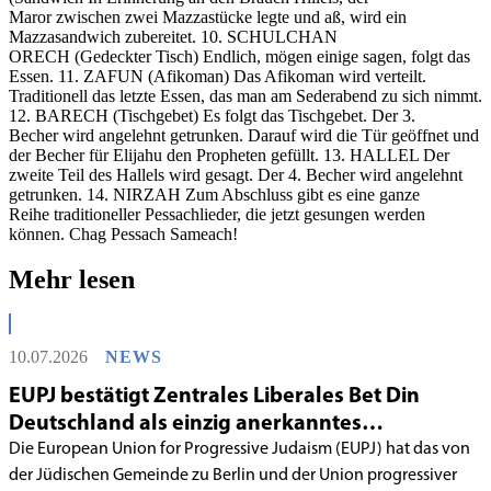
Maror zwischen zwei Mazzastücke legte und aß, wird ein
Mazzasandwich zubereitet. 10. SCHULCHAN
ORECH (Gedeckter Tisch) Endlich, mögen einige sagen, folgt das
Essen. 11. ZAFUN (Afikoman) Das Afikoman wird verteilt.
Traditionell das letzte Essen, das man am Sederabend zu sich nimmt.
12. BARECH (Tischgebet) Es folgt das Tischgebet. Der 3.
Becher wird angelehnt getrunken. Darauf wird die Tür geöffnet und
der Becher für Elijahu den Propheten gefüllt. 13. HALLEL Der
zweite Teil des Hallels wird gesagt. Der 4. Becher wird angelehnt
getrunken. 14. NIRZAH Zum Abschluss gibt es eine ganze
Reihe traditioneller Pessachlieder, die jetzt gesungen werden
können. Chag Pessach Sameach!
Mehr lesen
10.07.2026
NEWS
EUPJ bestätigt Zentrales Liberales Bet Din
Deutschland als einzig anerkanntes
liberales Rabbinatsgericht
Die European Union for Progressive Judaism (EUPJ) hat das von
der Jüdischen Gemeinde zu Berlin und der Union progressiver