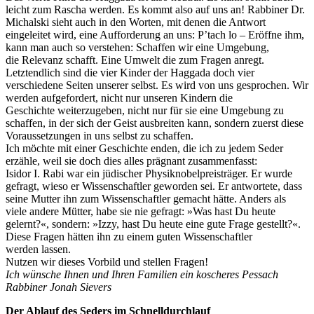
leicht zum Rascha werden. Es kommt also auf uns an! Rabbiner Dr.
Michalski sieht auch in den Worten, mit denen die Antwort
eingeleitet wird, eine Aufforderung an uns: P’tach lo – Eröffne ihm,
kann man auch so verstehen: Schaffen wir eine Umgebung,
die Relevanz schafft. Eine Umwelt die zum Fragen anregt.
Letztendlich sind die vier Kinder der Haggada doch vier
verschiedene Seiten unserer selbst. Es wird von uns gesprochen. Wir
werden aufgefordert, nicht nur unseren Kindern die
Geschichte weiterzugeben, nicht nur für sie eine Umgebung zu
schaffen, in der sich der Geist ausbreiten kann, sondern zuerst diese
Voraussetzungen in uns selbst zu schaffen.
Ich möchte mit einer Geschichte enden, die ich zu jedem Seder
erzähle, weil sie doch dies alles prägnant zusammenfasst:
Isidor I. Rabi war ein jüdischer Physiknobelpreisträger. Er wurde
gefragt, wieso er Wissenschaftler geworden sei. Er antwortete, dass
seine Mutter ihn zum Wissenschaftler gemacht hätte. Anders als
viele andere Mütter, habe sie nie gefragt: »Was hast Du heute
gelernt?«, sondern: »Izzy, hast Du heute eine gute Frage gestellt?«.
Diese Fragen hätten ihn zu einem guten Wissenschaftler
werden lassen.
Nutzen wir dieses Vorbild und stellen Fragen!
Ich wünsche Ihnen und Ihren Familien ein koscheres Pessach
Rabbiner Jonah Sievers
Der Ablauf des Seders im Schnelldurchlauf