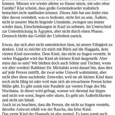
können. Müssen wir wieder alleine zu Hause sitzen, mit oder ohne
Familie? Klar scheint, dass große Gemeindeseder realistisch
betrachtet nicht stattfinden können. Dieses Jahr hat uns leider eine
Idee davon vermittelt, was es bedeutet, nicht frei zu sein. Äußere,
nicht in unserer Macht liegende Umstände, zwingen uns immer
wieder dazu, Einschränkungen in Kauf zu nehmen. Im Unterschied
zur Unterdrückung in Ägypten, aber nicht durch einen Pharao.
Dennoch bleibt das Gefühl der Unfreiheit zurück.
Etwas, das sich aber nicht unterdrücken lässt, ist unsere Fähigkeit zu
denken. Und so möchte ich mich mit Blick auf die Haggada, dem
vierten Kind zuwenden. Dem Kind, das nicht zu fragen versteht. In
vielen Haggadot wird das Kind als kleines Kind dargestellt. Aber
muss das so sein? Wir bleiben doch auch Söhne und Töchter, wenn
wir älter werden! Rabbiner Dr. Michalski weist darauf hin, dass dies
auf jede Person zutrifft, die zwar seine Umwelt wahrnimmt, aber
nicht über diese nachdenkt. Entweder, weil sie als kleines Kind dazu
noch nicht fähig ist oder weil man sich als erwachsene Person keine
Mühe gibt. Es gibt somit eine Parallele zur vierten Frage des Ma
Nischtana. In dieser wird gefragt, warum wir diesmal nur liegen
und nicht wie sonst, liegen oder sitzen. Es geht um Äußerlichkeiten
und nicht um Inhalt.
Auch ist zu beachten, dass die Person, die nicht zu fragen versteht,
dieselbe Antwort erhält wie der Rascha, das böse Kind.
Das vierte Kind der Haggada ist also neutral. Es kann somit auch