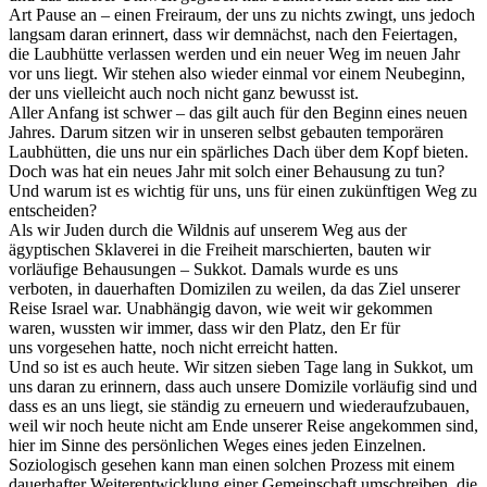
Art Pause an – einen Freiraum, der uns zu nichts zwingt, uns jedoch
langsam daran erinnert, dass wir demnächst, nach den Feiertagen,
die Laubhütte verlassen werden und ein neuer Weg im neuen Jahr
vor uns liegt. Wir stehen also wieder einmal vor einem Neubeginn,
der uns vielleicht auch noch nicht ganz bewusst ist.
Aller Anfang ist schwer – das gilt auch für den Beginn eines neuen
Jahres. Darum sitzen wir in unseren selbst gebauten temporären
Laubhütten, die uns nur ein spärliches Dach über dem Kopf bieten.
Doch was hat ein neues Jahr mit solch einer Behausung zu tun?
Und warum ist es wichtig für uns, uns für einen zukünftigen Weg zu
entscheiden?
Als wir Juden durch die Wildnis auf unserem Weg aus der
ägyptischen Sklaverei in die Freiheit marschierten, bauten wir
vorläufige Behausungen – Sukkot. Damals wurde es uns
verboten, in dauerhaften Domizilen zu weilen, da das Ziel unserer
Reise Israel war. Unabhängig davon, wie weit wir gekommen
waren, wussten wir immer, dass wir den Platz, den Er für
uns vorgesehen hatte, noch nicht erreicht hatten.
Und so ist es auch heute. Wir sitzen sieben Tage lang in Sukkot, um
uns daran zu erinnern, dass auch unsere Domizile vorläufig sind und
dass es an uns liegt, sie ständig zu erneuern und wiederaufzubauen,
weil wir noch heute nicht am Ende unserer Reise angekommen sind,
hier im Sinne des persönlichen Weges eines jeden Einzelnen.
Soziologisch gesehen kann man einen solchen Prozess mit einem
dauerhafter Weiterentwicklung einer Gemeinschaft umschreiben, die