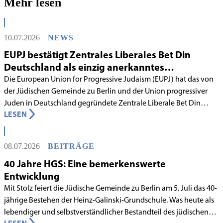
Mehr lesen
10.07.2026
NEWS
EUPJ bestätigt Zentrales Liberales Bet Din
Deutschland als einzig anerkanntes
liberales Rabbinatsgericht
Die European Union for Progressive Judaism (EUPJ) hat das von
der Jüdischen Gemeinde zu Berlin und der Union progressiver
Juden in Deutschland gegründete Zentrale Liberale Bet Din
LESEN
Deutschland mit Wirkung zum 1. Juni 2026 als anerkanntes
Rabbinatsgericht aufgenommen.
08.07.2026
BEITRÄGE
40 Jahre HGS: Eine bemerkenswerte
Entwicklung
Mit Stolz feiert die Jüdische Gemeinde zu Berlin am 5. Juli das 40-
jährige Bestehen der Heinz-Galinski-Grundschule. Was heute als
lebendiger und selbstverständlicher Bestandteil des jüdischen
LESEN