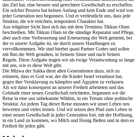
das Ziel hat, eine bessere und gerechtere Gesellschaft zu erschaffen.
Ein solcher Prozess hat keinen Anfang und kein Ende und wird von
jeder Generation neu begonnen. Und er verdeutlicht uns, dass jede
Struktur, die wir errichten, temporären Charakter hat.
Aus religiöser Sicht lässt sich das mit dem Terminus Tikkun Olam
beschreiben. Mit Tikkun Olam ist die ständige Reparatur und Pflege,
aber auch eine Verbesserung und Erneuerung der Welt gemeint, bei
der es unsere Aufgabe ist, sie durch unsere Handlungen zu
vervollkommnen. Wir sind hierbei quasi Partner Gottes und sollen
mit Ihm die Welt gestalten, in Seinem Sinne und nach Seinen
Regeln. Diese Aufgabe tragen wir als ewige Verantwortung so lange
mit uns, wie es diese Welt gibt.
Die Mizwa der Sukka dient allen Generationen dazu, sich zu
erinnern, dass es Gott war, der die Kinder Israel veranlasst hat,
gegen ihre Versklavung zu kämpfen und Ägypten zu verlassen.
Als wir dann konsequent an unserer Freiheit arbeiteten und das
Gebäude einer neuen Gesellschaft errichteten, begannen wir die
Reise in eine uns unbekannte Wildnis, in ein Terrain ohne politische
Struktur. An jedem Tag dieser Reise mussten wir unser Leben neu
bewerten und vieles lernen. Und wir setzen den Pfad zum Leben in
einer neuen Gesellschaft in jeder Generation fort, mit der Hoffnung,
in ein Land zu kommen, wo Milch und Honig fließen und in dem es
Freiheit für jeden gibt.