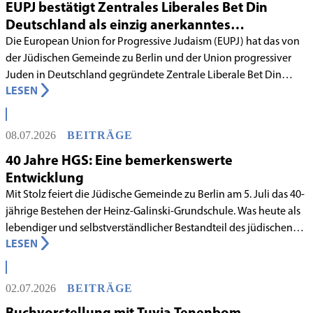
EUPJ bestätigt Zentrales Liberales Bet Din
Deutschland als einzig anerkanntes
liberales Rabbinatsgericht
Die European Union for Progressive Judaism (EUPJ) hat das von
der Jüdischen Gemeinde zu Berlin und der Union progressiver
Juden in Deutschland gegründete Zentrale Liberale Bet Din
LESEN
Deutschland mit Wirkung zum 1. Juni 2026 als anerkanntes
Rabbinatsgericht aufgenommen.
08.07.2026
BEITRÄGE
40 Jahre HGS: Eine bemerkenswerte
Entwicklung
Mit Stolz feiert die Jüdische Gemeinde zu Berlin am 5. Juli das 40-
jährige Bestehen der Heinz-Galinski-Grundschule. Was heute als
lebendiger und selbstverständlicher Bestandteil des jüdischen
LESEN
Lebens in Berlin gilt, begann in den 1980er-Jahren unter
schwierigen Voraussetzungen. Vor dem Hintergrund eines
innergemeindlichen Wandels entstand bereits 1983 die Idee, eine
02.07.2026
BEITRÄGE
jüdische Grundschule zu gründen.
Buchvorstellung mit Tuvia Tenenbom