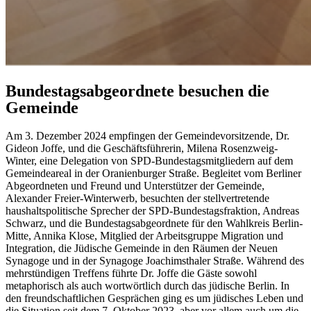
Bundestagsabgeordnete besuchen die
Gemeinde
Am 3. Dezember 2024 empfingen der Gemeindevorsitzende, Dr.
Gideon Joffe, und die Geschäftsführerin, Milena Rosenzweig-
Winter, eine Delegation von SPD-Bundestagsmitgliedern auf dem
Gemeindeareal in der Oranienburger Straße. Begleitet vom Berliner
Abgeordneten und Freund und Unterstützer der Gemeinde,
Alexander Freier-Winterwerb, besuchten der stellvertretende
haushaltspolitische Sprecher der SPD-Bundestagsfraktion, Andreas
Schwarz, und die Bundestagsabgeordnete für den Wahlkreis Berlin-
Mitte, Annika Klose, Mitglied der Arbeitsgruppe Migration und
Integration, die Jüdische Gemeinde in den Räumen der Neuen
Synagoge und in der Synagoge Joachimsthaler Straße. Während des
mehrstündigen Treffens führte Dr. Joffe die Gäste sowohl
metaphorisch als auch wortwörtlich durch das jüdische Berlin. In
den freundschaftlichen Gesprächen ging es um jüdisches Leben und
die Situation seit dem 7. Oktober 2023, aber vor allem auch um die