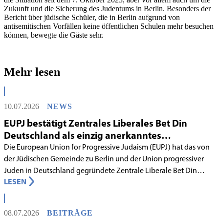
Zukunft und die Sicherung des Judentums in Berlin. Besonders der
Bericht über jüdische Schüler, die in Berlin aufgrund von
antisemitischen Vorfällen keine öffentlichen Schulen mehr besuchen
können, bewegte die Gäste sehr.
Mehr lesen
10.07.2026
NEWS
EUPJ bestätigt Zentrales Liberales Bet Din
Deutschland als einzig anerkanntes
liberales Rabbinatsgericht
Die European Union for Progressive Judaism (EUPJ) hat das von
der Jüdischen Gemeinde zu Berlin und der Union progressiver
Juden in Deutschland gegründete Zentrale Liberale Bet Din
LESEN
Deutschland mit Wirkung zum 1. Juni 2026 als anerkanntes
Rabbinatsgericht aufgenommen.
08.07.2026
BEITRÄGE