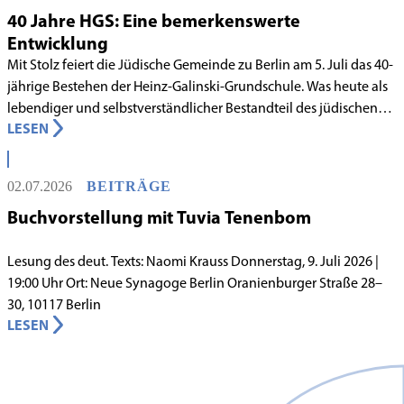
40 Jahre HGS: Eine bemerkenswerte
Entwicklung
Mit Stolz feiert die Jüdische Gemeinde zu Berlin am 5. Juli das 40-
jährige Bestehen der Heinz-Galinski-Grundschule. Was heute als
lebendiger und selbstverständlicher Bestandteil des jüdischen
LESEN
Lebens in Berlin gilt, begann in den 1980er-Jahren unter
schwierigen Voraussetzungen. Vor dem Hintergrund eines
innergemeindlichen Wandels entstand bereits 1983 die Idee, eine
02.07.2026
BEITRÄGE
jüdische Grundschule zu gründen.
Buchvorstellung mit Tuvia Tenenbom
Lesung des deut. Texts: Naomi Krauss Donnerstag, 9. Juli 2026 |
19:00 Uhr Ort: Neue Synagoge Berlin Oranienburger Straße 28–
30, 10117 Berlin
LESEN