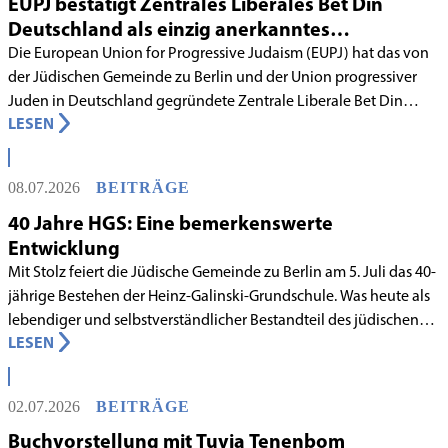
EUPJ bestätigt Zentrales Liberales Bet Din
Deutschland als einzig anerkanntes
liberales Rabbinatsgericht
Die European Union for Progressive Judaism (EUPJ) hat das von
der Jüdischen Gemeinde zu Berlin und der Union progressiver
Juden in Deutschland gegründete Zentrale Liberale Bet Din
LESEN
Deutschland mit Wirkung zum 1. Juni 2026 als anerkanntes
Rabbinatsgericht aufgenommen.
08.07.2026
BEITRÄGE
40 Jahre HGS: Eine bemerkenswerte
Entwicklung
Mit Stolz feiert die Jüdische Gemeinde zu Berlin am 5. Juli das 40-
jährige Bestehen der Heinz-Galinski-Grundschule. Was heute als
lebendiger und selbstverständlicher Bestandteil des jüdischen
LESEN
Lebens in Berlin gilt, begann in den 1980er-Jahren unter
schwierigen Voraussetzungen. Vor dem Hintergrund eines
innergemeindlichen Wandels entstand bereits 1983 die Idee, eine
02.07.2026
BEITRÄGE
jüdische Grundschule zu gründen.
Buchvorstellung mit Tuvia Tenenbom