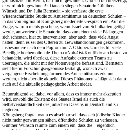
grundsätzlich in Berlin, darf nicht gewinnen. Und ich bin überzeugt,
er wird nicht gewinnen!« Danach stiegen Senatorin Günther-
Wünsch und Dr. Julia Bernstein – sie verfasste die erste
wissenschaftliche Studie zu Antisemitismus an deutschen Schulen –
in das von Sigmount Königsberg moderierte Gespräch ein. Auf die
Frage, warum nichts geschehe, wenn Israel von Schulkarten getilgt
werde, antwortete die Senatorin, dass zum einem viele Pädagogen
sich scheuten, hier zu intervenieren, aber auch, dass viele Angst
hätten, denn es sei des Öfteren zu Gewaltandrohungen gekommen,
insbesondere nach dem Pogrom am 7. Oktober. Um das für viele
Beteiligte hochemotionale Thema »Nah-Ost-Konflikt« am besten zu
behandeln, wird überlegt, diese Aufgabe externen Teams zu
übertragen, die nicht mit der Notenvergabe befasst sind. Bernstein
sieht hierin Forschungsergebnisse bestätigt, wonach zwar
vergangene Erscheinungsformen des Antisemitismus erkannt
werden, nicht aber die aktuelle. Dieses Phänomen schlägt sich dann
auch auf die aktuelle pädagogische Arbeit nieder.
Beunruhigend sei dabei vor allem, dass es immer mehr akzeptiert
wird, sowohl die Existenz des Staates Israel als auch die
Selbstverständlichkeit des jüdischen Daseins in Deutschland zu
negieren.
Königsberg fragte, wann es absehbar sei, dass sich jüdische Kinder
nicht mehr gezwungen sähen, öffentliche Schulen zu verlassen.
Günther-Wünsch räumte zum einem ein, dass die – eigentlich