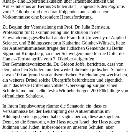
Alltag« eine Expertendiskussion über Israelfeindlichkeit und
Antisemitismus an Berlins Schulen statt – angesichts des Pogroms
vom 7. Oktober und der darauffolgenden antisemitischen
Vorkommnisse eine besondere Herausforderung.
Zu Beginn der Veranstaltung mit Prof. Dr. Julia Bernstein,
Professorin für Diskriminierung und Inklusion in der
Einwanderungsgesellschaft an der Frankfurt University of Applied
Science, und Bildungssenatorin Katharina Günther-Wünsch, hatte
der Antisemitismusbeauftragte der Jüdischen Gemeinde zu Berlin,
Sigmount Königsberg, zu einer Schweigeminute für die Opfer des
Hamas-Terrorangriffs vom 7. Oktober aufgerufen.
Der Gemeindevorsitzende, Dr. Gideon Joffe, berichtete, dass von
den jüdischen Schülern an den weiterführenden jüdischen Schulen
etwa »100 aufgrund von antisemitischen Anfeindungen wechselten,
ein weiteres Drittel solche Übergriffe befürchteten und eigentlich
‚nur‘ das letzte Drittel aus vollster Überzeugung zur jüdischen
Schule käme und stellte fest: »Wir beherbergen 200 Flüchtlinge von
öffentlichen Schulen«.
In ihrem Impulsvortrag räumte die Senatorin ein, dass es
Versäumnisse bei der Bekämpfung des Antisemitismus im
Bildungsbereich gegeben habe, sagte aber zu, diese anzugehen.
Denn, so die Senatorin, »der Hass gegen Israel, der Hass gegen
Jüdinnen und Juden, insbesondere an unseren Schulen, aber