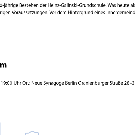
 40-jährige Bestehen der Heinz-Galinski-Grundschule. Was heute a
ierigen Voraussetzungen. Vor dem Hintergrund eines innergemeindl
om
Lesung des deut. Texts: Naomi Krauss Donnerstag, 9. Juli 2026 | 19:00 Uhr Ort: Neue Synagoge Berlin Oranienbu