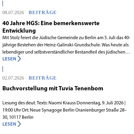
Rabbinatsgericht aufgenommen.
08.07.2026
BEITRÄGE
40 Jahre HGS: Eine bemerkenswerte
Entwicklung
Mit Stolz feiert die Jüdische Gemeinde zu Berlin am 5. Juli das 40-
jährige Bestehen der Heinz-Galinski-Grundschule. Was heute als
lebendiger und selbstverständlicher Bestandteil des jüdischen
LESEN
Lebens in Berlin gilt, begann in den 1980er-Jahren unter
schwierigen Voraussetzungen. Vor dem Hintergrund eines
innergemeindlichen Wandels entstand bereits 1983 die Idee, eine
02.07.2026
BEITRÄGE
jüdische Grundschule zu gründen.
Buchvorstellung mit Tuvia Tenenbom
Lesung des deut. Texts: Naomi Krauss Donnerstag, 9. Juli 2026 |
19:00 Uhr Ort: Neue Synagoge Berlin Oranienburger Straße 28–
30, 10117 Berlin
LESEN