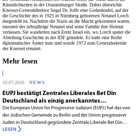
Räumlichkeiten in der Oranienburger Straße. Dabei übereichte
Knesset-Generaldirektor Segal Dr. Joffe eine Gedenktafel, auf der
die Geschichte des in 1925 in Nürnberg geborenen Netanel Lorch
dargestellt ist. Nachdem die Nazis an die Macht gekommen waren,
mussten der zehnjährige Netanel und seine Familie ihre Heimat
verlassen. Sie wanderten nach Eretz Israel ein, wo Lorch später die
Abteilung Geschichte in der IDF gründete. Er hatte eine Reihe
diplomatischer Ämter inne und wurde 1972 zum Generalsekretär
der Knesset ernannt.
Mehr lesen
10.07.2026
NEWS
EUPJ bestätigt Zentrales Liberales Bet Din
Deutschland als einzig anerkanntes
liberales Rabbinatsgericht
Die European Union for Progressive Judaism (EUPJ) hat das von
der Jüdischen Gemeinde zu Berlin und der Union progressiver
Juden in Deutschland gegründete Zentrale Liberale Bet Din
LESEN
Deutschland mit Wirkung zum 1. Juni 2026 als anerkanntes