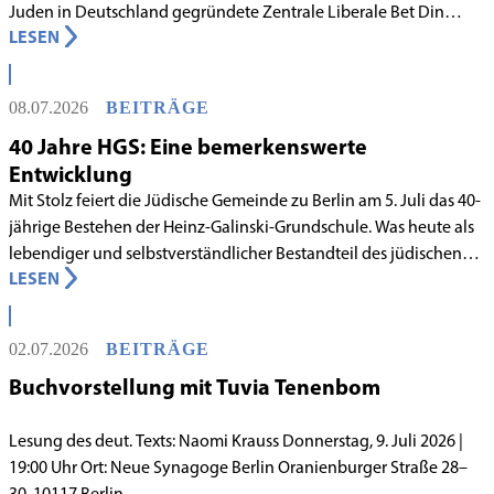
Juden in Deutschland gegründete Zentrale Liberale Bet Din
LESEN
Deutschland mit Wirkung zum 1. Juni 2026 als anerkanntes
Rabbinatsgericht aufgenommen.
08.07.2026
BEITRÄGE
40 Jahre HGS: Eine bemerkenswerte
Entwicklung
Mit Stolz feiert die Jüdische Gemeinde zu Berlin am 5. Juli das 40-
jährige Bestehen der Heinz-Galinski-Grundschule. Was heute als
lebendiger und selbstverständlicher Bestandteil des jüdischen
LESEN
Lebens in Berlin gilt, begann in den 1980er-Jahren unter
schwierigen Voraussetzungen. Vor dem Hintergrund eines
innergemeindlichen Wandels entstand bereits 1983 die Idee, eine
02.07.2026
BEITRÄGE
jüdische Grundschule zu gründen.
Buchvorstellung mit Tuvia Tenenbom
Lesung des deut. Texts: Naomi Krauss Donnerstag, 9. Juli 2026 |
19:00 Uhr Ort: Neue Synagoge Berlin Oranienburger Straße 28–
30, 10117 Berlin