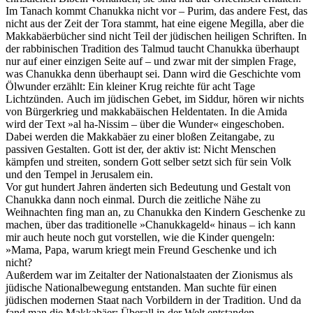
Im Tanach kommt Chanukka nicht vor – Purim, das andere Fest, das
nicht aus der Zeit der Tora stammt, hat eine eigene Megilla, aber die
Makkabäerbücher sind nicht Teil der jüdischen heiligen Schriften. In
der rabbinischen Tradition des Talmud taucht Chanukka überhaupt
nur auf einer einzigen Seite auf – und zwar mit der simplen Frage,
was Chanukka denn überhaupt sei. Dann wird die Geschichte vom
Ölwunder erzählt: Ein kleiner Krug reichte für acht Tage
Lichtzünden. Auch im jüdischen Gebet, im Siddur, hören wir nichts
von Bürgerkrieg und makkabäischen Heldentaten. In die Amida
wird der Text »al ha-Nissim – über die Wunder« eingeschoben.
Dabei werden die Makkabäer zu einer bloßen Zeitangabe, zu
passiven Gestalten. Gott ist der, der aktiv ist: Nicht Menschen
kämpfen und streiten, sondern Gott selber setzt sich für sein Volk
und den Tempel in Jerusalem ein.
Vor gut hundert Jahren änderten sich Bedeutung und Gestalt von
Chanukka dann noch einmal. Durch die zeitliche Nähe zu
Weihnachten fing man an, zu Chanukka den Kindern Geschenke zu
machen, über das traditionelle »Chanukkageld« hinaus – ich kann
mir auch heute noch gut vorstellen, wie die Kinder quengeln:
»Mama, Papa, warum kriegt mein Freund Geschenke und ich
nicht?
Außerdem war im Zeitalter der Nationalstaaten der Zionismus als
jüdische Nationalbewegung entstanden. Man suchte für einen
jüdischen modernen Staat nach Vorbildern in der Tradition. Und da
fand man die Makkabäer: Überall in der Welt entstanden