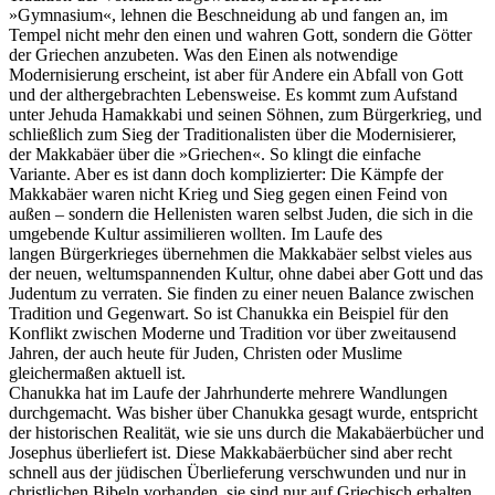
»Gymnasium«, lehnen die Beschneidung ab und fangen an, im
Tempel nicht mehr den einen und wahren Gott, sondern die Götter
der Griechen anzubeten. Was den Einen als notwendige
Modernisierung erscheint, ist aber für Andere ein Abfall von Gott
und der althergebrachten Lebensweise. Es kommt zum Aufstand
unter Jehuda Hamakkabi und seinen Söhnen, zum Bürgerkrieg, und
schließlich zum Sieg der Traditionalisten über die Modernisierer,
der Makkabäer über die »Griechen«. So klingt die einfache
Variante. Aber es ist dann doch komplizierter: Die Kämpfe der
Makkabäer waren nicht Krieg und Sieg gegen einen Feind von
außen – sondern die Hellenisten waren selbst Juden, die sich in die
umgebende Kultur assimilieren wollten. Im Laufe des
langen Bürgerkrieges übernehmen die Makkabäer selbst vieles aus
der neuen, weltumspannenden Kultur, ohne dabei aber Gott und das
Judentum zu verraten. Sie finden zu einer neuen Balance zwischen
Tradition und Gegenwart. So ist Chanukka ein Beispiel für den
Konflikt zwischen Moderne und Tradition vor über zweitausend
Jahren, der auch heute für Juden, Christen oder Muslime
gleichermaßen aktuell ist.
Chanukka hat im Laufe der Jahrhunderte mehrere Wandlungen
durchgemacht. Was bisher über Chanukka gesagt wurde, entspricht
der historischen Realität, wie sie uns durch die Makabäerbücher und
Josephus überliefert ist. Diese Makkabäerbücher sind aber recht
schnell aus der jüdischen Überlieferung verschwunden und nur in
christlichen Bibeln vorhanden, sie sind nur auf Griechisch erhalten.