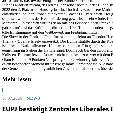
ab 10 Jahren, das Jewrofeeling auf der Bühne zu erleben!
Für das Madrichimteam, das letztes Jahr selber noch auf der Bühne st
2022 den 2. Platz nach Hause gebracht. Doch das, was unsere Madrichi
entschieden, bei den Proben auf externe Coaches zu verzichten. De
skeptisch war, ob es der Herausforderung gewachsen sein würde, ist 
Mentoren. So machten wir uns dann mit 220 Personen nach Frankfur
gab es zunächst das Eröffnungsdinner mit 1500 Teilnehmenden aus g
tolle Einstimmung auf den Wettbewerb am Freitagnachmittag.
Die Show in der Festhalle Frankfurt stand, angelehnt an Theodor He
Thema »75 Jahre Israel« umgesetzt. Die Bühne strahlte durch die Ko
israelischen Nationalhymne »Hatikwa« erkennen. Ein ganz besonderer
gemeinsam im Stehen die Hymne sang. Doch auch bei den zwölf ander
Kulissen. Bis zum letzten Act war nicht einzuschätzen, wer mit dem
Olam Berlin mit 9 Punkten Vorsprung zum Gewinner gekürt, vor Amicha
es ein besonderer Moment für unsere gesamte Gemeinde ist. Alle habe
der Gemeinde und den unglaublichen Zusammenhalt, der uns über de
Mehr lesen
10.07.2026
NEWS
EUPJ bestätigt Zentrales Liberales 