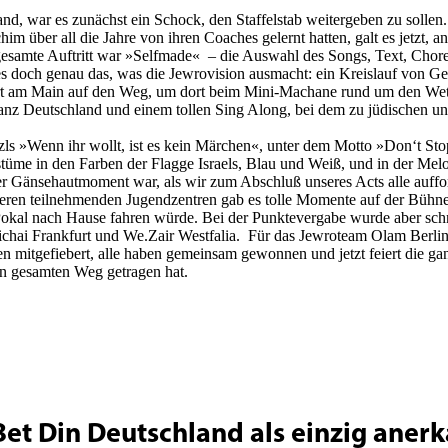
and, war es zunächst ein Schock, den Staffelstab weitergeben zu sollen
m über all die Jahre von ihren Coaches gelernt hatten, galt es jetzt, 
r gesamte Auftritt war »Selfmade« – die Auswahl des Songs, Text, C
es doch genau das, was die Jewrovision ausmacht: ein Kreislauf von G
t am Main auf den Weg, um dort beim Mini-Machane rund um den Wettb
anz Deutschland und einem tollen Sing Along, bei dem zu jüdischen u
rzls »Wenn ihr wollt, ist es kein Märchen«, unter dem Motto »Don‘t St
stüme in den Farben der Flagge Israels, Blau und Weiß, und in der Mel
 Gänsehautmoment war, als wir zum Abschluß unseres Acts alle aufford
en teilnehmenden Jugendzentren gab es tolle Momente auf der Bühne,
 Pokal nach Hause fahren würde. Bei der Punktevergabe wurde aber sch
i Frankfurt und We.Zair Westfalia. Für das Jewroteam Olam Berlin war
n mitgefiebert, alle haben gemeinsam gewonnen und jetzt feiert die g
n gesamten Weg getragen hat.
Bet Din Deutschland als einzig aner