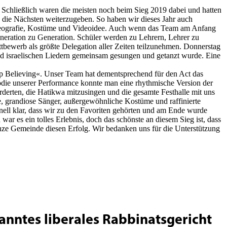
. Schließlich waren die meisten noch beim Sieg 2019 dabei und hatten
an die Nächsten weiterzugeben. So haben wir dieses Jahr auch
horeografie, Kostüme und Videoidee. Auch wenn das Team am Anfang
eneration zu Generation. Schüler werden zu Lehrern, Lehrer zu
ewerb als größte Delegation aller Zeiten teilzunehmen. Donnerstag
nd israelischen Liedern gemeinsam gesungen und getanzt wurde. Eine
op Believing«. Unser Team hat dementsprechend für den Act das
odie unserer Performance konnte man eine rhythmische Version der
erten, die Hatikwa mitzusingen und die gesamte Festhalle mit uns
 grandiose Sänger, außergewöhnliche Kostüme und raffinierte
nell klar, dass wir zu den Favoriten gehörten und am Ende wurde
 es ein tolles Erlebnis, doch das schönste an diesem Sieg ist, dass
anze Gemeinde diesen Erfolg. Wir bedanken uns für die Unterstützung
kanntes liberales Rabbinatsgericht