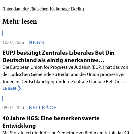
(Intendant der Jüdischen Kulturtage Berlin)
Mehr lesen
10.07.2026
NEWS
EUPJ bestätigt Zentrales Liberales Bet Din
Deutschland als einzig anerkanntes
liberales Rabbinatsgericht
Die European Union for Progressive Judaism (EUPJ) hat das von
der Jüdischen Gemeinde zu Berlin und der Union progressiver
Juden in Deutschland gegründete Zentrale Liberale Bet Din
LESEN
Deutschland mit Wirkung zum 1. Juni 2026 als anerkanntes
Rabbinatsgericht aufgenommen.
08.07.2026
BEITRÄGE
40 Jahre HGS: Eine bemerkenswerte
Entwicklung
Mit Stolz feiert die Jüdische Gemeinde zu Berlin am 5. Juli das 40-