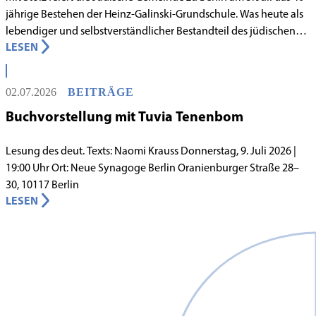
jährige Bestehen der Heinz-Galinski-Grundschule. Was heute als
lebendiger und selbstverständlicher Bestandteil des jüdischen
LESEN
Lebens in Berlin gilt, begann in den 1980er-Jahren unter
schwierigen Voraussetzungen. Vor dem Hintergrund eines
innergemeindlichen Wandels entstand bereits 1983 die Idee, eine
02.07.2026
BEITRÄGE
jüdische Grundschule zu gründen.
Buchvorstellung mit Tuvia Tenenbom
Lesung des deut. Texts: Naomi Krauss Donnerstag, 9. Juli 2026 |
19:00 Uhr Ort: Neue Synagoge Berlin Oranienburger Straße 28–
30, 10117 Berlin
LESEN