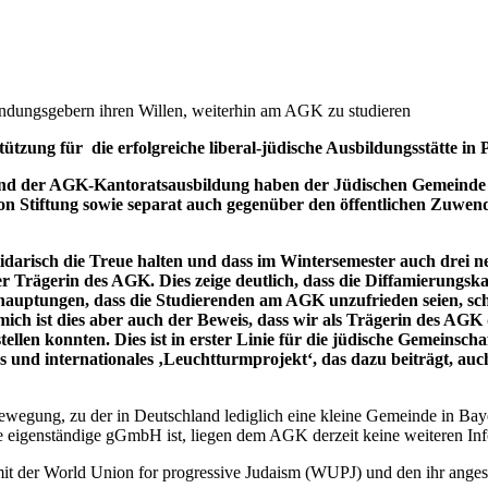
endungsgebern ihren Willen, weiterhin am AGK zu studieren
ützung für die erfolgreiche liberal-jüdische Ausbildungsstätte i
nd der AGK-Kantoratsausbildung haben der Jüdischen Gemeinde z
n Stiftung sowie separat auch gegenüber den öffentlichen Zuwendu
lidarisch die Treue halten und dass im Wintersemester auch drei 
er Trägerin des AGK. Dies zeige deutlich, dass die Diffamierungs
auptungen, dass die Studierenden am AGK unzufrieden seien, schl
ch ist dies aber auch der Beweis, dass wir als Trägerin des AGK
llen konnten. Dies ist in erster Linie für die jüdische Gemeinsc
les und internationales ‚Leuchtturmprojekt‘, das dazu beiträgt, au
Bewegung, zu der in Deutschland lediglich eine kleine Gemeinde in Bay
ne eigenständige gGmbH ist, liegen dem AGK derzeit keine weiteren Inf
it der World Union for progressive Judaism (WUPJ) und den ihr angesch