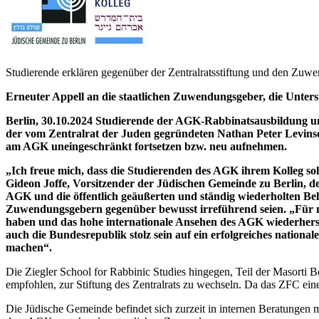
Studierende erklären gegenüber der Zentralratsstiftung und den Zuw
Erneuter Appell an die staatlichen Zuwendungsgeber, die Unterst
Berlin, 30.10.2024 Studierende der AGK-Rabbinatsausbildung u
der vom Zentralrat der Juden gegründeten Nathan Peter Levinso
am AGK uneingeschränkt fortsetzen bzw. neu aufnehmen.
„Ich freue mich, dass die Studierenden des AGK ihrem Kolleg so
Gideon Joffe, Vorsitzender der Jüdischen Gemeinde zu Berlin, d
AGK und die öffentlich geäußerten und ständig wiederholten Beh
Zuwendungsgebern gegenüber bewusst irreführend seien. „Für mi
haben und das hohe internationale Ansehen des AGK wiederherste
auch die Bundesrepublik stolz sein auf ein erfolgreiches nationa
machen“.
Die Ziegler School for Rabbinic Studies hingegen, Teil der Masorti 
empfohlen, zur Stiftung des Zentralrats zu wechseln. Da das ZFC ei
Die Jüdische Gemeinde befindet sich zurzeit in internen Beratungen m