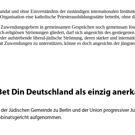
 Mandat und ohne Einverständnis der zuständigen internationalen Institu
Organisation eine katholische Priesterausbildungsstätte betreibt, ohne da
en Zuwendungsgebern in gemeinsamen Gesprächen noch gemeinsam lösen l
-religiösen Strömungen gliedert, darf sich angesichts des gestiegenen A
eder aufstrebende liberal-jüdische Strömung, deren starker und internat
it Zuwendungen zu unterstützen, könne es doch angesichts der jüngste
Bet Din Deutschland als einzig aner
 der Jüdischen Gemeinde zu Berlin und der Union progressiver Ju
abbinatsgericht aufgenommen.