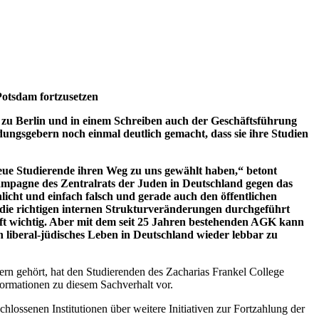
n Potsdam fortzusetzen
u Berlin und in einem Schreiben auch der Geschäftsführung
ngsgebern noch einmal deutlich gemacht, dass sie ihre Studien
neue Studierende ihren Weg zu uns gewählt haben,“ betont
kampagne des Zentralrats der Juden in Deutschland gegen das
icht und einfach falsch und gerade auch den öffentlichen
 die richtigen internen Strukturveränderungen durchgeführt
haft wichtig. Aber mit dem seit 25 Jahren bestehenden AGK kann
ch liberal-jüdisches Leben in Deutschland wieder lebbar zu
ern gehört, hat den Studierenden des Zacharias Frankel College
ormationen zu diesem Sachverhalt vor.
lossenen Institutionen über weitere Initiativen zur Fortzahlung der