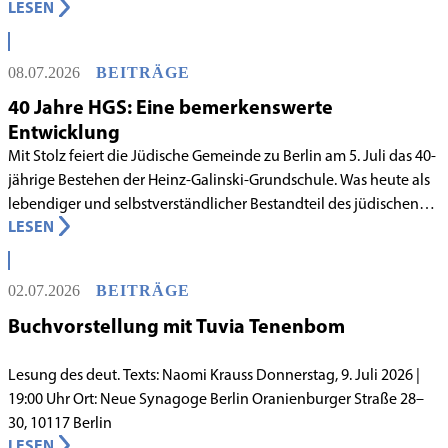
LESEN
Deutschland mit Wirkung zum 1. Juni 2026 als anerkanntes
Rabbinatsgericht aufgenommen.
08.07.2026
BEITRÄGE
40 Jahre HGS: Eine bemerkenswerte
Entwicklung
Mit Stolz feiert die Jüdische Gemeinde zu Berlin am 5. Juli das 40-
jährige Bestehen der Heinz-Galinski-Grundschule. Was heute als
lebendiger und selbstverständlicher Bestandteil des jüdischen
LESEN
Lebens in Berlin gilt, begann in den 1980er-Jahren unter
schwierigen Voraussetzungen. Vor dem Hintergrund eines
innergemeindlichen Wandels entstand bereits 1983 die Idee, eine
02.07.2026
BEITRÄGE
jüdische Grundschule zu gründen.
Buchvorstellung mit Tuvia Tenenbom
Lesung des deut. Texts: Naomi Krauss Donnerstag, 9. Juli 2026 |
19:00 Uhr Ort: Neue Synagoge Berlin Oranienburger Straße 28–
30, 10117 Berlin
LESEN